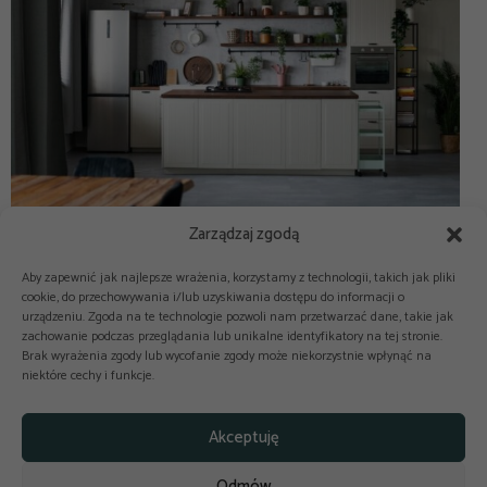
Zarządzaj zgodą
Aby zapewnić jak najlepsze wrażenia, korzystamy z technologii, takich jak pliki
cookie, do przechowywania i/lub uzyskiwania dostępu do informacji o
urządzeniu. Zgoda na te technologie pozwoli nam przetwarzać dane, takie jak
zachowanie podczas przeglądania lub unikalne identyfikatory na tej stronie.
Brak wyrażenia zgody lub wycofanie zgody może niekorzystnie wpłynąć na
niektóre cechy i funkcje.



Copyright © 2025-2026 odkuchni.co
Akceptuję
Polityka prywatności
Regulamin
Odmów