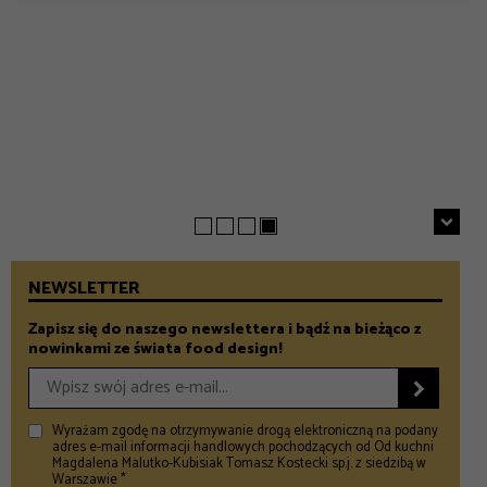
EVERYDAY
INSPIRACJE
Chrupiące szparagi z patelni z parmezanem i chili
GASTRONOMIA
Prezenty na Dzień Taty – Prezentownik 2026
– Food and Design
5 klimatycznych smażalni ryb w okolicach Warszawy
– Food and Design
na wiosenny wypad
– Food and Design
NEWSLETTER
Zapisz się do naszego newslettera i bądź na bieżąco z
nowinkami ze świata food design!

Wyrażam zgodę na otrzymywanie drogą elektroniczną na podany
adres e-mail informacji handlowych pochodzących od Od kuchni
Magdalena Malutko-Kubisiak Tomasz Kostecki sp.j. z siedzibą w
Warszawie *