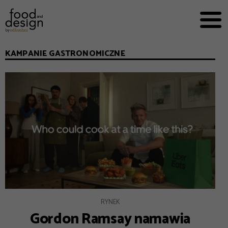
PRZEPISY


PRO
EVERYDAY
KAMPANIE GASTRONOMICZNE
EKSPERCI
FOOD WORKING
E-BOOKI
O NAS
REKLAMA
RYNEK
Gordon Ramsay namawia