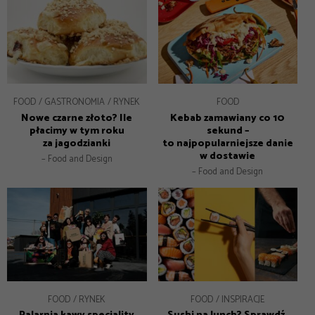
FOOD
GASTRONOMIA
RYNEK
FOOD
Nowe czarne złoto? Ile
Kebab zamawiany co 10
płacimy w tym roku
sekund –
za jagodzianki
to najpopularniejsze danie
w dostawie
– Food and Design
– Food and Design
FOOD
RYNEK
FOOD
INSPIRACJE