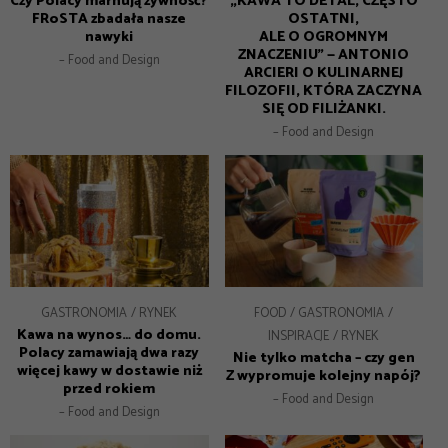
Czy Polacy marnują żywność?
„KAWA TO DETAL, CZĘSTO
FRoSTA zbadała nasze
OSTATNI,
nawyki
ALE O OGROMNYM
ZNACZENIU” — ANTONIO
– Food and Design
ARCIERI O KULINARNEJ
FILOZOFII, KTÓRA ZACZYNA
SIĘ OD FILIŻANKI.
– Food and Design
GASTRONOMIA
RYNEK
FOOD
GASTRONOMIA
Kawa na wynos… do domu.
INSPIRACJE
RYNEK
Polacy zamawiają dwa razy
Nie tylko matcha – czy gen
więcej kawy w dostawie niż
Z wypromuje kolejny napój?
przed rokiem
– Food and Design
– Food and Design