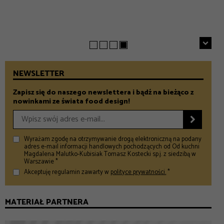
5 klimatycznych smażalni ryb w okolicach Warszawy
– Food and Design
na wiosenny wypad
– Food and Design
NEWSLETTER
Zapisz się do naszego newslettera i bądź na bieżąco z
nowinkami ze świata food design!

Wyrażam zgodę na otrzymywanie drogą elektroniczną na podany
adres e-mail informacji handlowych pochodzących od Od kuchni
Magdalena Malutko-Kubisiak Tomasz Kostecki sp.j. z siedzibą w
Warszawie *
Akceptuję regulamin zawarty w
polityce prywatności.
*
MATERIAŁ PARTNERA