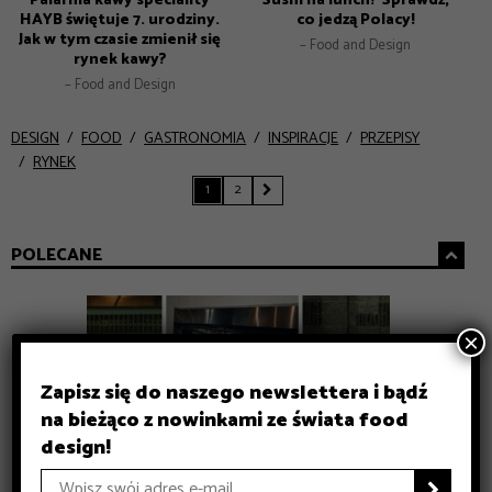
Palarnia kawy speciality
Sushi na lunch? Sprawdź,
HAYB świętuje 7. urodziny.
co jedzą Polacy!
Jak w tym czasie zmienił się
– Food and Design
rynek kawy?
– Food and Design
DESIGN
FOOD
GASTRONOMIA
INSPIRACJE
PRZEPISY
RYNEK
1
2

POLECANE
×
Zapisz się do naszego newslettera i bądź
na bieżąco z nowinkami ze świata food
design!
