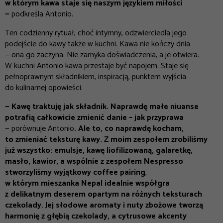
w którym kawa staje się naszym językiem miłości
—
podkreśla Antonio.
Ten codzienny rytuał, choć intymny, odzwierciedla jego
podejście do kawy także w kuchni. Kawa nie kończy dnia
— ona go zaczyna. Nie zamyka doświadczenia, a je otwiera.
W kuchni Antonio kawa przestaje być napojem. Staje się
pełnoprawnym składnikiem, inspiracją, punktem wyjścia
do kulinarnej opowieści.
—
Kawę traktuję jak składnik. Naprawdę małe niuanse
potrafią całkowicie zmienić danie – jak przyprawa
— porównuje Antonio
.
Ale to, co naprawdę kocham,
to zmieniać teksturę kawy. Z moim zespołem zrobiliśmy
już wszystko: emulsje, kawę liofilizowaną, galaretkę,
masło, kawior, a wspólnie z zespołem Nespresso
stworzyliśmy wyjątkowy coffee pairing
,
w którym mieszanka Nepal idealnie współgra
z delikatnym deserem opartym na różnych teksturach
czekolady. Jej słodowe aromaty i nuty zbożowe tworzą
harmonię z głębią czekolady, a cytrusowe akcenty