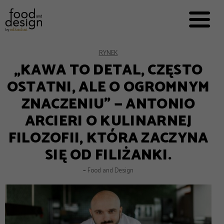
PRZEPISY


PRO
EVERYDAY
EKSPERCI
RYNEK
„KAWA TO DETAL, CZĘSTO
FOOD WORKING
OSTATNI, ALE O OGROMNYM
E-BOOKI
ZNACZENIU” — ANTONIO
O NAS
ARCIERI O KULINARNEJ
REKLAMA
FILOZOFII, KTÓRA ZACZYNA
SIĘ OD FILIŻANKI.
–
Food and Design