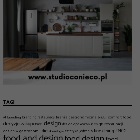
TAGI
branża gastronomiczna
comfort food
branding restauracji
AI
branding
bridor
design
decyzje zakupowe
design restauracji
design opakowań
dieta
fine dining
FMCG
design w gastronomii
estetyka jedzenia
ekologia
food and design
food design
food