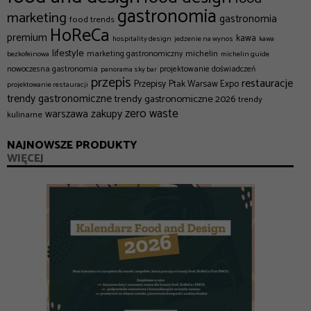
gastronomia
marketing
gastronomia
food trends
HoReCa
premium
kawa
hospitality design
jedzenie na wynos
kawa
lifestyle
michelin
marketing gastronomiczny
bezkofeinowa
michelin guide
nowoczesna gastronomia
projektowanie doświadczeń
panorama sky bar
przepis
restauracje
Przepisy
Ptak Warsaw Expo
projektowanie restauracji
trendy gastronomiczne
trendy gastronomiczne 2026
trendy
zero waste
zakupy
warszawa
kulinarne
NAJNOWSZE PRODUKTY
WIĘCEJ