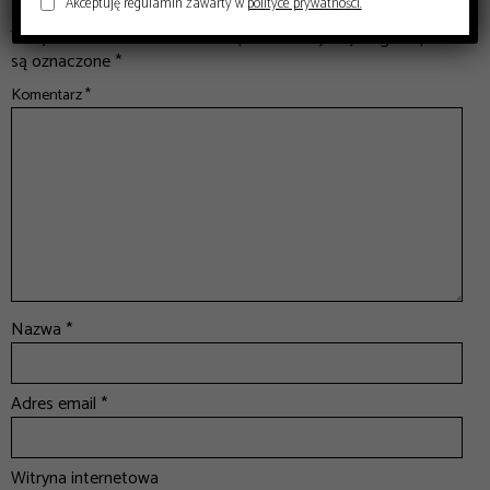
Dodaj komentarz
Akceptuję regulamin zawarty w
polityce prywatności.
*
Twój adres email nie zostanie opublikowany.
Wymagane pola
są oznaczone
*
Komentarz
*
Nazwa
*
Adres email
*
Witryna internetowa