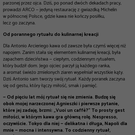
parzonej przez ojca. Dziś, po ponad dwóch dekadach pracy,
prowadzi ARCO — jedyną restaurację z gwiazdką Michelin
w północnej Polsce, gdzie kawa nie kończy posiłku,
lecz go zaczyna.
Od porannego rytuału do kulinarnej kreacji
Dla Antonio Arcieriego kawa od zawsze była czymś więcej niż
napojem. Zanim stała się elementem kulinarnej kreacji, była
zapachem dzieciństwa — ciepłym, codziennym rytuałem,
który budził dom. Jego ojciec parzył ją każdego ranka,
a aromat świeżo zmielonych ziaren wypełniał wszystkie kąty.
Dziś Antonio sam tworzy swój rytuał. Każdy poranek zaczyna
się od gestu, który łączy miłość, smak i pamięć.
—
Od pięciu lat mój rytuał się nie zmienia. Budzę się
obok mojej narzeczonej Agnieszki i pierwsze pytanie,
które jej zadaję, brzmi: „Vuoi un caffè?” To prosty gest
miłości, w którym kawa gra główną rolę. Nespresso,
oczywiście. Tokyo dla niej
—
delikatna i długa, Napoli dla
mnie
—
mocna i intensywna. To codzienny rytuał,