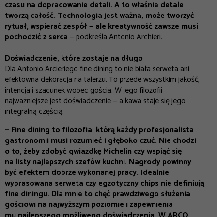
czasu na dopracowanie detali. A to właśnie detale
tworzą całość. Technologia jest ważna, może tworzyć
rytuał, wspierać zespół — ale kreatywność zawsze musi
pochodzić z serca
— podkreśla Antonio Archieri
.
Doświadczenie, które zostaje na długo
Dla Antonio Arcieriego fine dining to nie biała serweta ani
efektowna dekoracja na talerzu. To przede wszystkim jakość,
intencja i szacunek wobec gościa. W jego filozofii
najważniejsze jest doświadczenie — a kawa staje się jego
integralną częścią.
— Fine dining to filozofia, którą każdy profesjonalista
gastronomii musi rozumieć i głęboko czuć. Nie chodzi
o to, żeby zdobyć gwiazdkę Michelin czy wspiąć się
na listy najlepszych szefów kuchni. Nagrody powinny
być efektem dobrze wykonanej pracy. Idealnie
wyprasowana serweta czy egzotyczny chips nie definiują
fine diningu. Dla mnie to chęć prawdziwego służenia
gościowi na najwyższym poziomie i zapewnienia
mu najlepszego możliwego doświadczenia. W ARCO