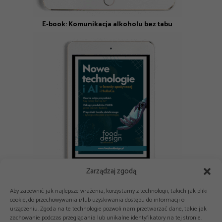
E-book: Komunikacja alkoholu bez tabu
Zarządzaj zgodą
E-book: Nowe technologie i AI w branży spożywczej i HoReCa
Aby zapewnić jak najlepsze wrażenia, korzystamy z technologii, takich jak pliki
cookie, do przechowywania i/lub uzyskiwania dostępu do informacji o
urządzeniu. Zgoda na te technologie pozwoli nam przetwarzać dane, takie jak
zachowanie podczas przeglądania lub unikalne identyfikatory na tej stronie.