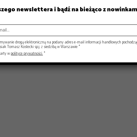
aszego newslettera i bądź na bieżąco z nowinkam
ISY
RYNEK
ywanie drogą elektroniczną na podany adres e-mail informacji handlowych pochodzą
ak Tomasz Kostecki sp.j. z siedzibą w Warszawie *
warty w
polityce prywatności.
*