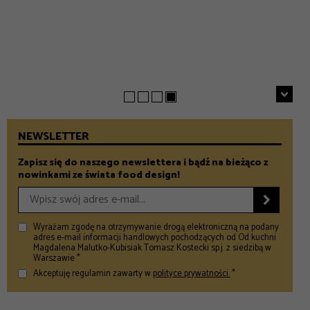
INSPIRACJE
Chrupiące szparagi z patelni z parmezanem i chili
GASTRONOMIA
Prezenty na Dzień Taty – Prezentownik 2026
– Food and Design
5 klimatycznych smażalni ryb w okolicach Warszawy
– Food and Design
na wiosenny wypad
– Food and Design
NEWSLETTER
Zapisz się do naszego newslettera i bądź na bieżąco z
nowinkami ze świata food design!

Wyrażam zgodę na otrzymywanie drogą elektroniczną na podany
adres e-mail informacji handlowych pochodzących od Od kuchni
Magdalena Malutko-Kubisiak Tomasz Kostecki sp.j. z siedzibą w
Warszawie *
Akceptuję regulamin zawarty w
polityce prywatności.
*