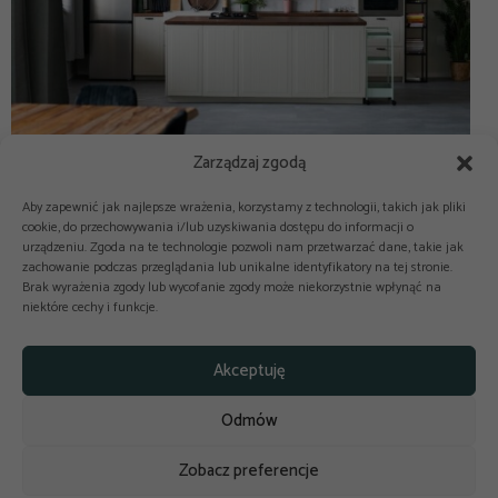
Zarządzaj zgodą
Aby zapewnić jak najlepsze wrażenia, korzystamy z technologii, takich jak pliki
cookie, do przechowywania i/lub uzyskiwania dostępu do informacji o
urządzeniu. Zgoda na te technologie pozwoli nam przetwarzać dane, takie jak
zachowanie podczas przeglądania lub unikalne identyfikatory na tej stronie.
Brak wyrażenia zgody lub wycofanie zgody może niekorzystnie wpłynąć na
niektóre cechy i funkcje.



Copyright © 2025-2026 odkuchni.co
Akceptuję
Polityka prywatności
Regulamin
Odmów
Reklama
Kontakt
Polityka cookies
Zobacz preferencje