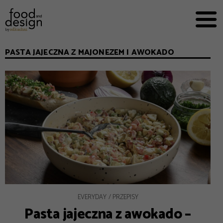
PRZEPISY


PRO
EVERYDAY
PASTA JAJECZNA Z MAJONEZEM I AWOKADO
EKSPERCI
FOOD WORKING
E-BOOKI
O NAS
REKLAMA
EVERYDAY
PRZEPISY
Pasta jajeczna z awokado –