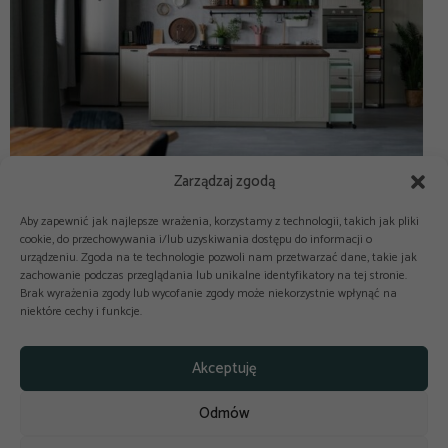
Zarządzaj zgodą
Aby zapewnić jak najlepsze wrażenia, korzystamy z technologii, takich jak pliki
cookie, do przechowywania i/lub uzyskiwania dostępu do informacji o
urządzeniu. Zgoda na te technologie pozwoli nam przetwarzać dane, takie jak
zachowanie podczas przeglądania lub unikalne identyfikatory na tej stronie.
Brak wyrażenia zgody lub wycofanie zgody może niekorzystnie wpłynąć na
niektóre cechy i funkcje.



Copyright © 2025-2026 odkuchni.co
Akceptuję
Polityka prywatności
Regulamin
Odmów
Reklama
Kontakt