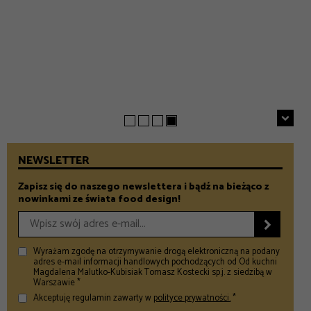
EVERYDAY
INSPIRACJE
Chrupiące szparagi z patelni z parmezanem i chili
GASTRONOMIA
Prezenty na Dzień Taty – Prezentownik 2026
– Food and Design
5 klimatycznych smażalni ryb w okolicach Warszawy
– Food and Design
na wiosenny wypad
– Food and Design
NEWSLETTER
Zapisz się do naszego newslettera i bądź na bieżąco z
nowinkami ze świata food design!

Wyrażam zgodę na otrzymywanie drogą elektroniczną na podany
adres e-mail informacji handlowych pochodzących od Od kuchni
Magdalena Malutko-Kubisiak Tomasz Kostecki sp.j. z siedzibą w
Warszawie *
Akceptuję regulamin zawarty w
polityce prywatności.
*