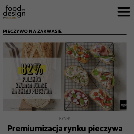
PRZEPISY


PRO
EVERYDAY
PIECZYWO NA ZAKWASIE
EKSPERCI
FOOD WORKING
E-BOOKI
O NAS
REKLAMA
RYNEK
Premiumizacja rynku pieczywa