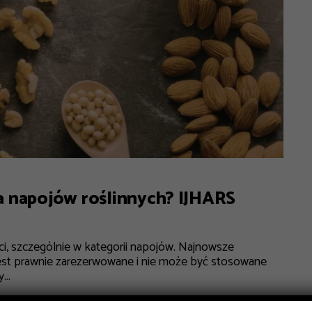
 napojów roślinnych? IJHARS
i, szczególnie w kategorii napojów. Najnowsze
jest prawnie zarezerwowane i nie może być stosowane
...