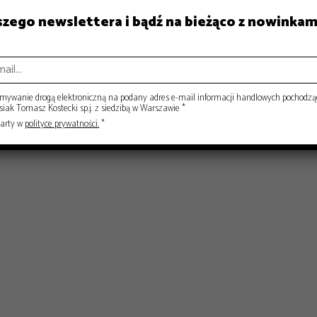
aszego newslettera i bądź na bieżąco z nowinkam
ISY
RYNEK
ywanie drogą elektroniczną na podany adres e-mail informacji handlowych pochodzą
ak Tomasz Kostecki sp.j. z siedzibą w Warszawie *
warty w
polityce prywatności.
*