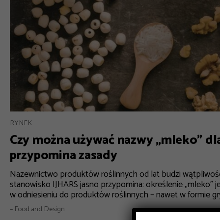
RYNEK
Czy można używać nazwy „mleko” dla
przypomina zasady
Nazewnictwo produktów roślinnych od lat budzi wątpliwośc
stanowisko IJHARS jasno przypomina: określenie „mleko” 
w odniesieniu do produktów roślinnych – nawet w formie gry
– Food and Design