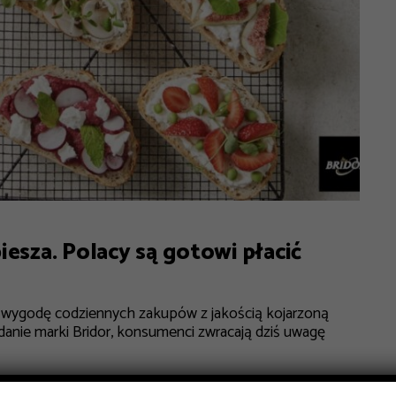
esza. Polacy są gotowi płacić
ło wygodę codziennych zakupów z jakością kojarzoną
adanie marki Bridor, konsumenci zwracają dziś uwagę