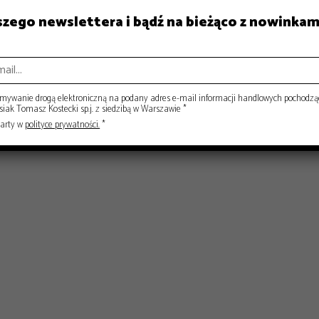
aszego newslettera i bądź na bieżąco z nowinkam
ISY
RYNEK
ywanie drogą elektroniczną na podany adres e-mail informacji handlowych pochodzą
ak Tomasz Kostecki sp.j. z siedzibą w Warszawie *
warty w
polityce prywatności.
*