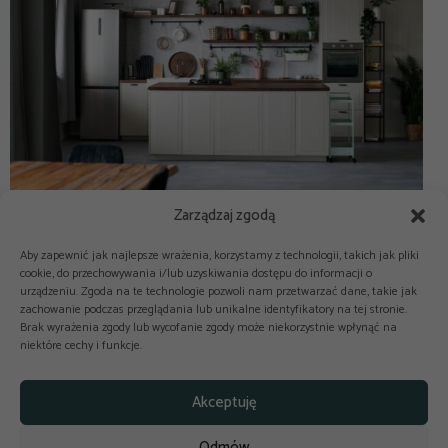
Zarządzaj zgodą
Aby zapewnić jak najlepsze wrażenia, korzystamy z technologii, takich jak pliki
cookie, do przechowywania i/lub uzyskiwania dostępu do informacji o
urządzeniu. Zgoda na te technologie pozwoli nam przetwarzać dane, takie jak
zachowanie podczas przeglądania lub unikalne identyfikatory na tej stronie.
Brak wyrażenia zgody lub wycofanie zgody może niekorzystnie wpłynąć na
niektóre cechy i funkcje.



Copyright © 2025-2026 odkuchni.co
Akceptuję
Polityka prywatności
Regulamin
Odmów