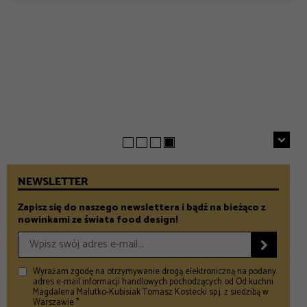
EVERYDAY
INSPIRACJE
Chrupiące szparagi z patelni z parmezanem i chili
GASTRONOMIA
Prezenty na Dzień Taty – Prezentownik 2026
– Food and Design
5 klimatycznych smażalni ryb w okolicach Warszawy
– Food and Design
na wiosenny wypad
– Food and Design
NEWSLETTER
Zapisz się do naszego newslettera i bądź na bieżąco z
nowinkami ze świata food design!

Wyrażam zgodę na otrzymywanie drogą elektroniczną na podany
adres e-mail informacji handlowych pochodzących od Od kuchni
Magdalena Malutko-Kubisiak Tomasz Kostecki sp.j. z siedzibą w
Warszawie *