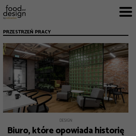
PRZEPISY


PRO
EVERYDAY
PRZESTRZEŃ PRACY
EKSPERCI
FOOD WORKING
E-BOOKI
O NAS
REKLAMA
DESIGN
Biuro, które opowiada historię