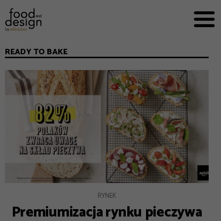
PRZEPISY


PRO
EVERYDAY
READY TO BAKE
EKSPERCI
FOOD WORKING
E-BOOKI
O NAS
REKLAMA
RYNEK
Premiumizacja rynku pieczywa