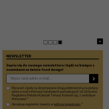
EVERYDAY
INSPIRACJE
Chrupiące szparagi z patelni z parmezanem i chili
GASTRONOMIA
Prezenty na Dzień Taty – Prezentownik 2026
– Food and Design
5 klimatycznych smażalni ryb w okolicach Warszawy
– Food and Design
na wiosenny wypad
– Food and Design
NEWSLETTER
Zapisz się do naszego newslettera i bądź na bieżąco z
nowinkami ze świata food design!

Wyrażam zgodę na otrzymywanie drogą elektroniczną na podany
adres e-mail informacji handlowych pochodzących od Od kuchni
Magdalena Malutko-Kubisiak Tomasz Kostecki sp.j. z siedzibą w
Warszawie *
Akceptuję regulamin zawarty w
polityce prywatności.
*