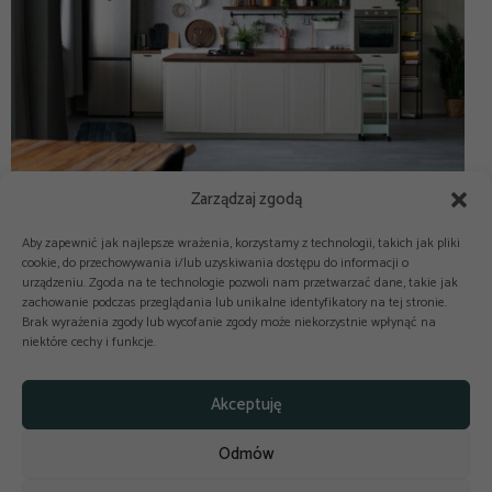
Zarządzaj zgodą
Aby zapewnić jak najlepsze wrażenia, korzystamy z technologii, takich jak pliki
cookie, do przechowywania i/lub uzyskiwania dostępu do informacji o
urządzeniu. Zgoda na te technologie pozwoli nam przetwarzać dane, takie jak
zachowanie podczas przeglądania lub unikalne identyfikatory na tej stronie.
Brak wyrażenia zgody lub wycofanie zgody może niekorzystnie wpłynąć na
niektóre cechy i funkcje.



Copyright © 2025-2026 odkuchni.co
Akceptuję
Polityka prywatności
Regulamin
Odmów
Reklama
Kontakt