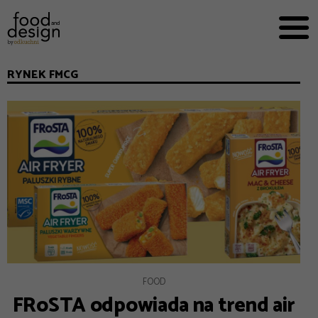
PRZEPISY


PRO
EVERYDAY
RYNEK FMCG
EKSPERCI
FOOD WORKING
E-BOOKI
O NAS
REKLAMA
FOOD
FRoSTA odpowiada na trend air