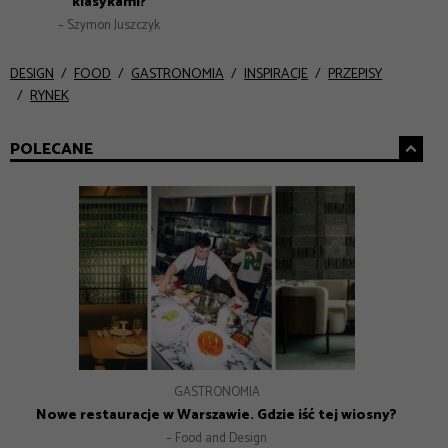
klasykami?
– Szymon Juszczyk
DESIGN
FOOD
GASTRONOMIA
INSPIRACJE
PRZEPISY
RYNEK
POLECANE
GASTRONOMIA
GASTRONOMIA
INSPIRACJE
DESIGN
Nowe restauracje w Warszawie – 8 adresów na lato 2026
Nowe restauracje w Warszawie. Gdzie iść tej wiosny?
Prezenty na Dzień Mamy – Prezentownik 2026
Jak Gen Z zmienia współczesny marketing?
– Food and Design
– Food and Design
– Food and Design
– Food and Design