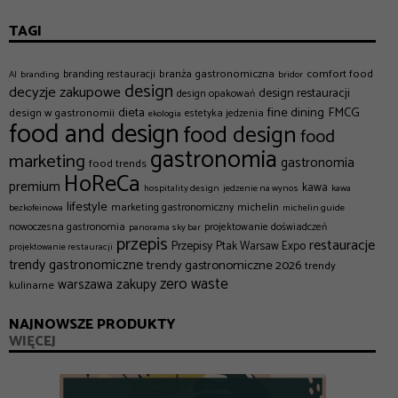
TAGI
branża gastronomiczna
comfort food
branding restauracji
AI
branding
bridor
design
decyzje zakupowe
design restauracji
design opakowań
dieta
fine dining
FMCG
design w gastronomii
estetyka jedzenia
ekologia
food and design
food design
food
gastronomia
marketing
gastronomia
food trends
HoReCa
premium
kawa
hospitality design
jedzenie na wynos
kawa
lifestyle
michelin
marketing gastronomiczny
bezkofeinowa
michelin guide
nowoczesna gastronomia
projektowanie doświadczeń
panorama sky bar
przepis
restauracje
Przepisy
Ptak Warsaw Expo
projektowanie restauracji
trendy gastronomiczne
trendy gastronomiczne 2026
trendy
zero waste
zakupy
warszawa
kulinarne
NAJNOWSZE PRODUKTY
WIĘCEJ