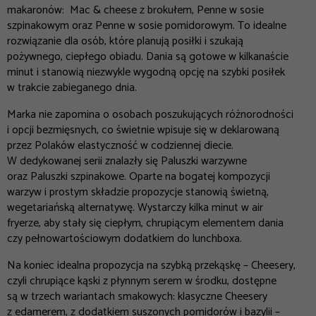
makaronów:
Mac & cheese z brokułem
,
Penne w sosie
szpinakowym
oraz
Penne w sosie pomidorowym
. To idealne
rozwiązanie dla osób, które planują posiłki i szukają
pożywnego, ciepłego obiadu. Dania są gotowe w kilkanaście
minut
i stanowią niezwykle wygodną opcję na szybki posiłek
w trakcie zabieganego dnia.
Marka nie zapomina o osobach poszukujących różnorodności
i opcji bezmięsnych, co świetnie wpisuje się w deklarowaną
przez Polaków elastyczność w codziennej diecie.
W dedykowanej serii znalazły się
Paluszki warzywne
oraz
Paluszki szpinakowe
. Oparte na bogatej kompozycji
warzyw i prostym składzie propozycje stanowią świetną,
wegetariańską alternatywę. Wystarczy kilka minut w air
fryerze, aby stały się ciepłym, chrupiącym elementem dania
czy pełnowartościowym dodatkiem do lunchboxa.
Na koniec idealna propozycja na szybką przekąskę
–
Cheesery,
czyli chrupiące kąski z płynnym serem w
środku, dostępne
są w trzech wariantach smakowych: klasyczne
Cheesery
z edamerem
, z dodatkiem suszonych pomidorów i bazylii
–