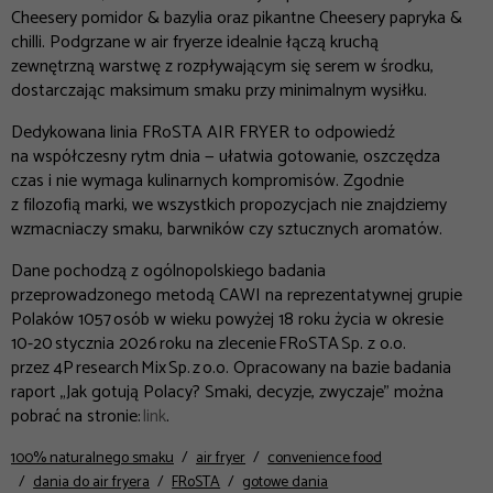
Cheesery pomidor & bazylia
oraz pikantne
Cheesery papryka &
chilli
. Podgrzane w air fryerze idealnie łączą kruchą
zewnętrzną warstwę z rozpływającym się serem w środku,
dostarczając maksimum smaku przy minimalnym wysiłku.
Dedykowana linia FRoSTA AIR FRYER to odpowiedź
na współczesny rytm dnia — ułatwia gotowanie, oszczędza
czas i nie wymaga kulinarnych kompromisów. Zgodnie
z filozofią marki, we wszystkich propozycjach nie znajdziemy
wzmacniaczy smaku, barwników czy sztucznych aromatów.
Dane pochodzą z ogólnopolskiego badania
przeprowadzonego metodą CAWI na reprezentatywnej grupie
Polaków 1057 osób w wieku powyżej 18 roku życia w okresie
10-20 stycznia 2026 roku na zlecenie FRoSTA Sp. z o.o.
przez 4P research Mix Sp. z o.o. Opracowany na bazie badania
raport „Jak gotują Polacy? Smaki, decyzje, zwyczaje” można
pobrać na stronie:
link
.
100% naturalnego smaku
air fryer
convenience food
dania do air fryera
FRoSTA
gotowe dania