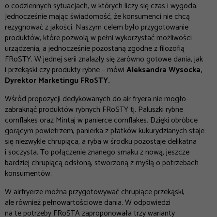
o codziennych sytuacjach, w których liczy się czas i wygoda.
Jednocześnie mając świadomość, że konsumenci nie chcą
rezygnować z jakości. Naszym celem było przygotowanie
produktów, które pozwolą w pełni wykorzystać możliwości
urządzenia, a jednocześnie pozostaną zgodne z filozofią
FRoSTY. W jednej serii znalazły się zarówno gotowe dania, jak
i przekąski czy produkty rybne
– mówi
Aleksandra Wysocka,
Dyrektor Marketingu FRoSTY.
Wśród propozycji dedykowanych do air fryera nie mogło
zabraknąć produktów rybnych FRoSTY tj.
Paluszki rybne
cornflakes
oraz
Mintaj w panierce cornflakes
. Dzięki obróbce
gorącym powietrzem, panierka z płatków kukurydzianych staje
się niezwykle chrupiąca, a ryba w środku pozostaje delikatna
i soczysta. To połączenie znanego smaku z nową, jeszcze
bardziej chrupiącą odsłoną, stworzoną z myślą o potrzebach
konsumentów.
W airfryerze można przygotowywać chrupiące przekąski,
ale również pełnowartościowe dania. W odpowiedzi
na te potrzeby FRoSTA zaproponowała trzy warianty