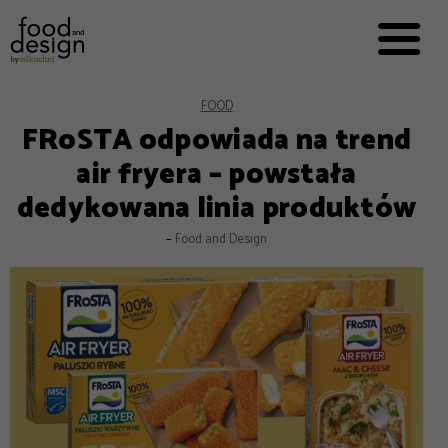
PRZEPISY


PRO
EVERYDAY
EKSPERCI
FOOD
FRoSTA odpowiada na trend
FOOD WORKING
air fryera – powstała
E-BOOKI
dedykowana linia produktów
O NAS
–
Food and Design
REKLAMA