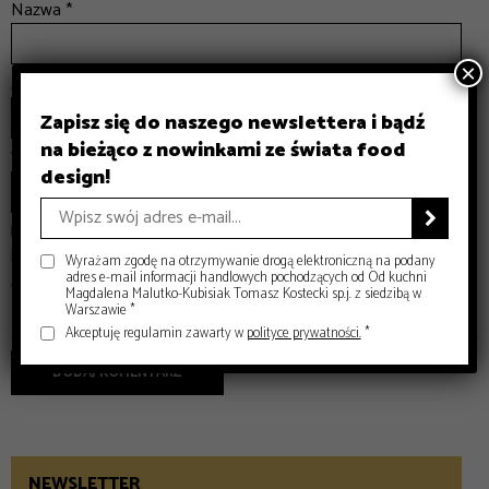
Nazwa
*
×
Adres email
*
Zapisz się do naszego newslettera i bądź
na bieżąco z nowinkami ze świata food
Witryna internetowa
design!

Zapamiętaj moje dane w tej przeglądarce podczas pisania
kolejnych komentarzy.
Wyrażam zgodę na otrzymywanie drogą elektroniczną na podany
adres e-mail informacji handlowych pochodzących od Od kuchni
Witryna jest chroniona przez reCAPTCHA i Google
Politykę Prywatności
Magdalena Malutko-Kubisiak Tomasz Kostecki sp.j. z siedzibą w
Warszawie *
oraz obowiązują
Warunki Korzystania z Usługi
.
Akceptuję regulamin zawarty w
polityce prywatności.
*
NEWSLETTER