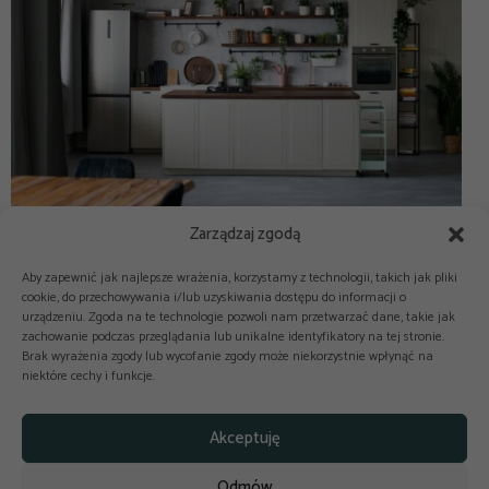
Zarządzaj zgodą
Aby zapewnić jak najlepsze wrażenia, korzystamy z technologii, takich jak pliki
cookie, do przechowywania i/lub uzyskiwania dostępu do informacji o
urządzeniu. Zgoda na te technologie pozwoli nam przetwarzać dane, takie jak
zachowanie podczas przeglądania lub unikalne identyfikatory na tej stronie.
Brak wyrażenia zgody lub wycofanie zgody może niekorzystnie wpłynąć na
niektóre cechy i funkcje.



Copyright © 2025-2026 odkuchni.co
Akceptuję
Polityka prywatności
Regulamin
Odmów