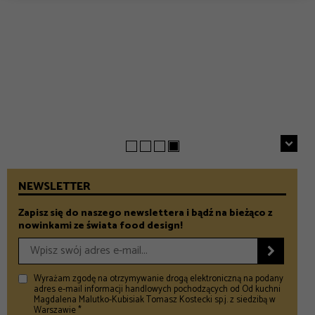
EVERYDAY
INSPIRACJE
Chrupiące szparagi z patelni z parmezanem i chili
GASTRONOMIA
Prezenty na Dzień Taty – Prezentownik 2026
– Food and Design
5 klimatycznych smażalni ryb w okolicach Warszawy
– Food and Design
na wiosenny wypad
– Food and Design
NEWSLETTER
Zapisz się do naszego newslettera i bądź na bieżąco z
nowinkami ze świata food design!

Wyrażam zgodę na otrzymywanie drogą elektroniczną na podany
adres e-mail informacji handlowych pochodzących od Od kuchni
Magdalena Malutko-Kubisiak Tomasz Kostecki sp.j. z siedzibą w
Warszawie *