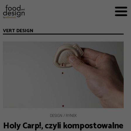
PRZEPISY


PRO
EVERYDAY
VERT DESIGN
EKSPERCI
FOOD WORKING
E-BOOKI
O NAS
REKLAMA
DESIGN
RYNEK
Holy Carp!, czyli kompostowalne