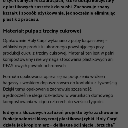
o tych samych restauracjach, które dotąd korzystały
z plastikowych saszetek do sushi. Zachowuje znany
kształt i sposób użytkowania, jednocześnie eliminując
plastik z procesu.
Materiał: pulpa z trzciny cukrowej
Opakowanie Holy Carp! wykonano z pulpy bagassowej –
włóknistego produktu ubocznego powstającego przy
produkcji cukru z trzciny cukrowej. Materiał ten jest w pełni
kompostowalny i nie wymaga stosowania plastikowych ani
PFAS-owych powłok ochronnych.
Formuła opakowania opiera się na połączeniu włókien
bagassy z woskiem dopuszczonym do kontaktu z żywnością.
Dzięki temu opakowanie zachowuje szczelność,
a jednocześnie ulega rozkładowi w warunkach domowego
kompostowania w ciągu czterech do sześciu tygodni.
Jednym z kluczowych założeń projektu było zachowanie
funkcjonalności klasycznej plastikowej rybki. Holy Carp!
działa jak kroplomierz – delikatne ściśnięcie „brzucha”