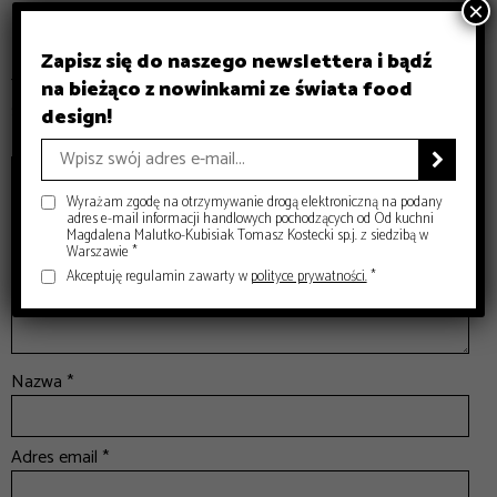
×
Dodaj komentarz
Zapisz się do naszego newslettera i bądź
Twój adres email nie zostanie opublikowany.
Wymagane pola
na bieżąco z nowinkami ze świata food
są oznaczone
*
design!
Komentarz
*

Wyrażam zgodę na otrzymywanie drogą elektroniczną na podany
adres e-mail informacji handlowych pochodzących od Od kuchni
Magdalena Malutko-Kubisiak Tomasz Kostecki sp.j. z siedzibą w
Warszawie *
Akceptuję regulamin zawarty w
polityce prywatności.
*
Nazwa
*
Adres email
*