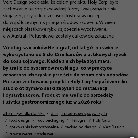
Vert Design podkreśla, że celem projektu Holy Carp! było
zachowanie tej rozpoznawalnej formy i związanych z nią
skojarzeń, przy jednoczesnym dostosowaniu jej
do współczesnych wymagań środowiskowych. W wielu
miejscach plastikowe rybki są obecnie wycofywane,
a w Australii Południowej zostały całkowicie zakazane.
Według szacunków Heliograf, od lat 50. na świecie
wykorzystano od 8 do 12 miliardów plastikowych rybek
do sosu sojowego. Każda z nich była zbyt mała,
by trafić do systemów recyklingu, co w praktyce
oznaczało ich szybkie przejście do strumienia odpadów.
Po zaprezentowaniu projektu Holy Carp! w październiku
studio otrzymało setki zapytań od restauracji
i dystrybutorów. Produkt ma trafić do sprzedaży
i użytku gastronomicznego już w 2026 roku!
alternatywa dla plastiku
design produktów spożywczych
food design
food packaging
Heliograf
Holy Carp
opakowania kompostowalne
packaging design
Vert Design
zrównoważone opakowania