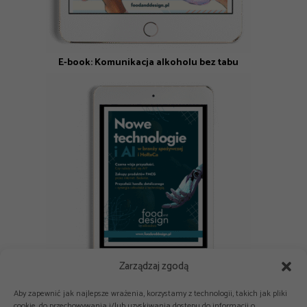
E-book: Komunikacja alkoholu bez tabu
Zarządzaj zgodą
E-book: Nowe technologie i AI w branży spożywczej i HoReCa
Aby zapewnić jak najlepsze wrażenia, korzystamy z technologii, takich jak pliki
cookie, do przechowywania i/lub uzyskiwania dostępu do informacji o