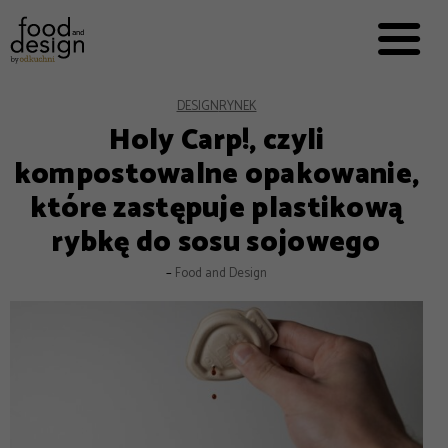
PRZEPISY


PRO
EVERYDAY
EKSPERCI
DESIGN
RYNEK
Holy Carp!, czyli
FOOD WORKING
kompostowalne opakowanie,
E-BOOKI
które zastępuje plastikową
O NAS
rybkę do sosu sojowego
REKLAMA
–
Food and Design