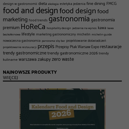
dieta
fine dining
FMCG
design w gastronomii
estetyka jedzenia
ekologia
food and design
food design
food
gastronomia
marketing
gastronomia
food trends
HoReCa
premium
kawa
hospitality design
jedzenie na wynos
kawa
lifestyle
michelin
marketing gastronomiczny
bezkofeinowa
michelin guide
nowoczesna gastronomia
projektowanie doświadczeń
panorama sky bar
przepis
restauracje
Przepisy
Ptak Warsaw Expo
projektowanie restauracji
trendy gastronomiczne
trendy gastronomiczne 2026
trendy
zero waste
zakupy
warszawa
kulinarne
NAJNOWSZE PRODUKTY
WIĘCEJ