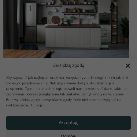
Zarządzaj zgodą
Aby zapewnić jak najlepsze wrażenia, korzystamy z technologii, takich jak pliki
cookie, do przechowywania i/lub uzyskiwania dostępu do informacji o
urządzeniu. Zgoda na te technologie pozwoli nam przetwarzać dane, takie jak
zachowanie podczas przeglądania lub unikalne identyfikatory na tej stronie.
Brak wyrażenia zgody lub wycofanie zgody może niekorzystnie wpłynąć na
niektóre cechy i funkcje.



Copyright © 2025-2026 odkuchni.co
Akceptuję
Polityka prywatności
Regulamin
Odmów