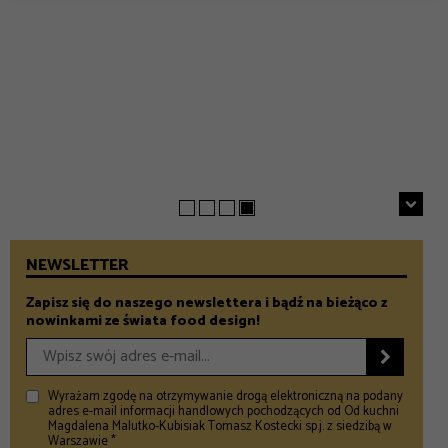
EVERYDAY
INSPIRACJE
Chrupiące szparagi z patelni z parmezanem i chili
GASTRONOMIA
Prezenty na Dzień Taty – Prezentownik 2026
– Food and Design
5 klimatycznych smażalni ryb w okolicach Warszawy
– Food and Design
na wiosenny wypad
– Food and Design
NEWSLETTER
Zapisz się do naszego newslettera i bądź na bieżąco z
nowinkami ze świata food design!

Wyrażam zgodę na otrzymywanie drogą elektroniczną na podany
adres e-mail informacji handlowych pochodzących od Od kuchni
Magdalena Malutko-Kubisiak Tomasz Kostecki sp.j. z siedzibą w
Warszawie *