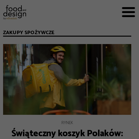
PRZEPISY


PRO
EVERYDAY
ZAKUPY SPOŻYWCZE
EKSPERCI
FOOD WORKING
E-BOOKI
O NAS
REKLAMA
RYNEK
Świąteczny koszyk Polaków: