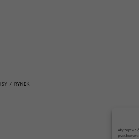
ISY
RYNEK
Aby zapewnić 
przechowywan