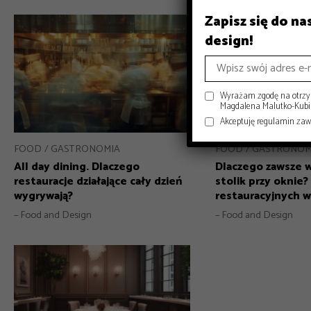
Zapisz się do n
design!
Wyrażam zgodę na otrzym
Magdalena Malutko-Kubisi
Akceptuję regulamin za
FOOD
GASTRONOMIA
FOOD
GASTRONOM
All day dining. Dlaczego
Dlaczego zawsze 
restauracje działające cały dzień
stolik przy oknie
wygrywają?
restauracyjnych 
– Food and Design
– Food and Design