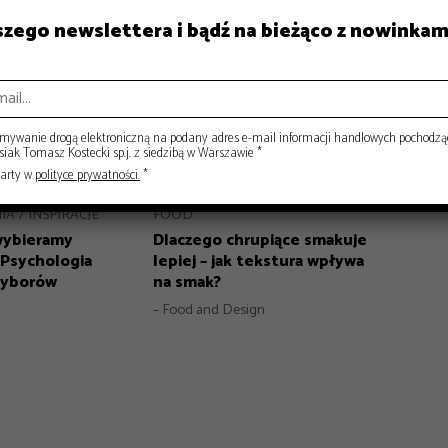
aszego newslettera i bądź na bieżąco z nowinkam
ywanie drogą elektroniczną na podany adres e-mail informacji handlowych pochodzą
ak Tomasz Kostecki sp.j. z siedzibą w Warszawie *
warty w
polityce prywatności.
*
IA
INSPIRACJE
FOOD
wybieramy
Dlaczego chrupiące smakuje
? Psychologia
lepiej – jak tekstura wpływa
wyborów
na smak?
– Food and Design