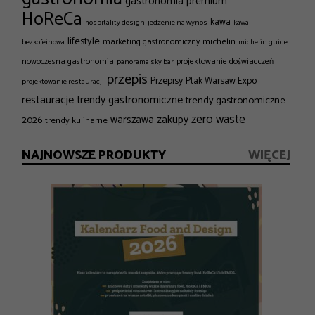
gastronomia premium
HoReCa
kawa
hospitality design
jedzenie na wynos
kawa
lifestyle
michelin
marketing gastronomiczny
bezkofeinowa
michelin guide
nowoczesna gastronomia
projektowanie doświadczeń
panorama sky bar
przepis
Przepisy
Ptak Warsaw Expo
projektowanie restauracji
restauracje
trendy gastronomiczne
trendy gastronomiczne
zero waste
zakupy
2026
warszawa
trendy kulinarne
NAJNOWSZE PRODUKTY
WIĘCEJ