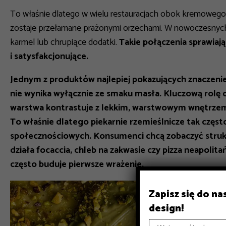
To właśnie dlatego w wielu restauracjach obok kremowego p
zostaje przełamane prażonymi orzechami. W nowoczesnyc
karmel lub chrupiące dodatki.
Takie połączenia sprawiają,
i satysfakcjonujące.
Jednym z produktów najlepiej pokazujących znaczenie
nie wynika wyłącznie ze smaku masła. Kluczową rolę 
warstwa kontrastuje z lekkim, warstwowym wnętrzem.
To właśnie dlatego piekarnie rzemieślnicze tak częs
społecznościowych. Konsumenci chcą zobaczyć struk
działa focaccia, chleb na zakwasie czy pizza neapolita
często buduje pierwsze wrażenie.
Zapisz się do n
design!