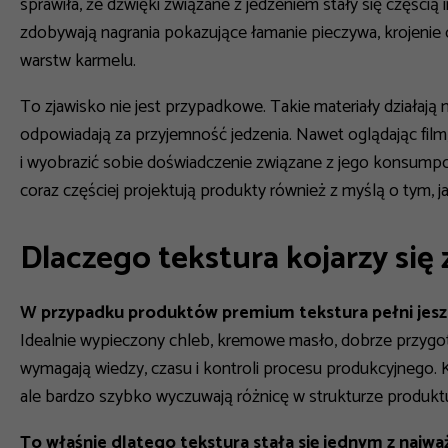
sprawiła, że dźwięki związane z jedzeniem stały się częścią 
zdobywają nagrania pokazujące łamanie pieczywa, krojenie
warstw karmelu.
To zjawisko nie jest przypadkowe. Takie materiały działaj
odpowiadają za przyjemność jedzenia. Nawet oglądając film
i wyobrazić sobie doświadczenie związane z jego konsumpcją
coraz częściej projektują produkty również z myślą o tym, j
Dlaczego tekstura kojarzy się 
W przypadku produktów premium tekstura pełni jesz
Idealnie wypieczony chleb, kremowe masło, dobrze przyg
wymagają wiedzy, czasu i kontroli procesu produkcyjnego. 
ale bardzo szybko wyczuwają różnicę w strukturze produkt
To właśnie dlatego tekstura stała się jednym z naj