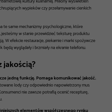
internetowej kultury kulinarnej. Miliony wyświetleń
 chrupiących wypieków czy przełamywanie cienkich
ą na te same mechanizmy psychologiczne, które
, jesteśmy w stanie przewidzieć teksturę produktu
. W efekcie restauracje, piekarnie i marki spożywcze
ak będą wyglądały i brzmiały na ekranie telefonu.
z jakością?
cze jedną funkcję. Pomaga komunikować jakość.
otowane lody czy odpowiednio napowietrzony mus
Konsumenci nie zawsze potrafią ocenić recepturę,
u.
ważniejszych elementów współczesnego rynku