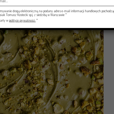
ywanie drogą elektroniczną na podany adres e-mail informacji handlowych pochodzą
ak Tomasz Kostecki sp.j. z siedzibą w Warszawie *
warty w
polityce prywatności.
*