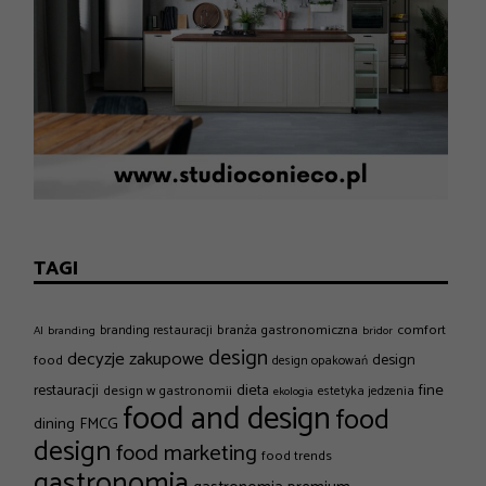
TAGI
branża gastronomiczna
comfort
branding restauracji
AI
branding
bridor
design
decyzje zakupowe
design
food
design opakowań
dieta
fine
restauracji
design w gastronomii
estetyka jedzenia
ekologia
food and design
food
dining
FMCG
design
food marketing
food trends
gastronomia