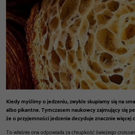
Kiedy myślimy o jedzeniu, zwykle skupiamy się na sma
albo pikantne. Tymczasem naukowcy zajmujący się per
że o przyjemności jedzenia decyduje znacznie więcej 
To właśnie ona odpowiada za chrupkość świeżego croissa