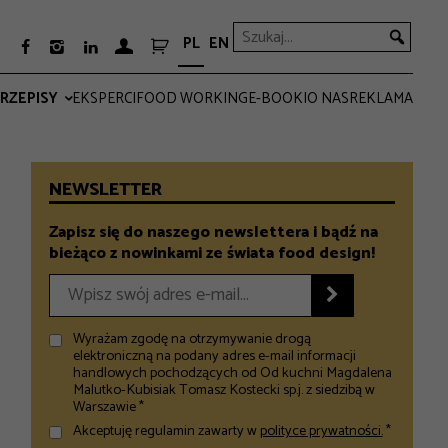
PL
EN



RZEPISY
EKSPERCI
FOOD WORKING
E-BOOKI
O NAS
REKLAMA
PRO
EVERYDAY
NEWSLETTER
Zapisz się do naszego newslettera i bądź na
bieżąco z nowinkami ze świata food design!

Wyrażam zgodę na otrzymywanie drogą
elektroniczną na podany adres e-mail informacji
handlowych pochodzących od Od kuchni Magdalena
Malutko-Kubisiak Tomasz Kostecki sp.j. z siedzibą w
Warszawie *
Akceptuję regulamin zawarty w
polityce prywatności.
*