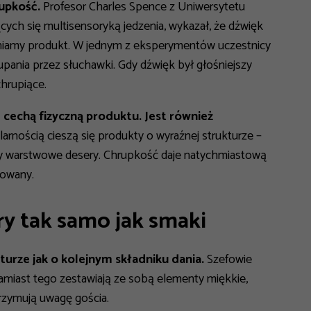
rupkość.
Profesor Charles Spence z Uniwersytetu
cych się multisensoryką jedzenia, wykazał, że dźwięk
eniamy produkt. W jednym z eksperymentów uczestnicy
rupania przez słuchawki. Gdy dźwięk był głośniejszy
chrupiące.
e cechą fizyczną produktu. Jest również
arnością cieszą się produkty o wyraźnej strukturze –
czy warstwowe desery. Chrupkość daje natychmiastową
towany.
ry tak samo jak smaki
turze jak o kolejnym składniku dania.
Szefowie
amiast tego zestawiają ze sobą elementy miękkie,
trzymują uwagę gościa.