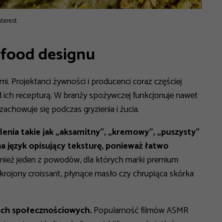
nterest
 food designu
i. Projektanci żywności i producenci coraz częściej
d ich recepturą. W branży spożywczej funkcjonuje nawet
 zachowuje się podczas gryzienia i żucia.
enia takie jak „aksamitny”, „kremowy”, „puszysty”
a język opisujący teksturę, ponieważ łatwo
nież jeden z powodów, dla których marki premium
krojony croissant, płynące masło czy chrupiąca skórka
ach społecznościowych.
Popularność filmów ASMR