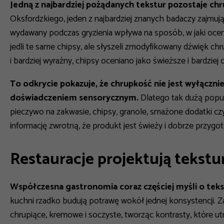
Jedną z najbardziej pożądanych tekstur pozostaje ch
Oksfordzkiego, jeden z najbardziej znanych badaczy zajmują
wydawany podczas gryzienia wpływa na sposób, w jaki oc
jedli te same chipsy, ale słyszeli zmodyfikowany dźwięk ch
i bardziej wyraźny, chipsy oceniano jako świeższe i bardziej 
To odkrycie pokazuje, że chrupkość nie jest wyłączni
doświadczeniem sensorycznym.
Dlatego tak dużą popul
pieczywo na zakwasie, chipsy, granole, smażone dodatki 
informację zwrotną, że produkt jest świeży i dobrze przygo
Restauracje projektują tekstu
Współczesna gastronomia coraz częściej myśli o teks
kuchni rzadko budują potrawę wokół jednej konsystencji. Z
chrupiące, kremowe i soczyste, tworząc kontrasty, które u