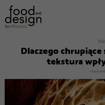
FOO
Dlaczego chrupiące s
tekstura wpł
–
Food and