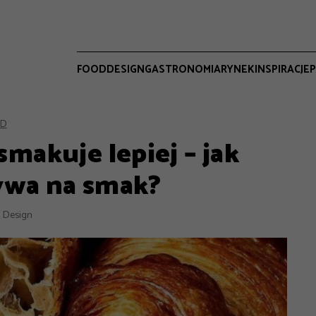
FOOD
DESIGN
GASTRONOMIA
RYNEK
INSPIRACJE
P
D
makuje lepiej – jak
ywa na smak?
 Design