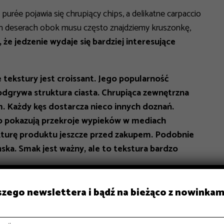
urée pojawia się chrupiący chips, a delikatne carpaccio
h deserach obok musu często znajdziemy kruszonkę,
 że jedzenie wydaje się bardziej interesujące
 tekstury jest croissant. Jego popularność
odgrywa struktura ciasta. Chrupiąca zewnętrzna
 Każdy kęs dostarcza nieco innych doznań.
to pokazują przekroje wypieków w mediach
turę produktu jeszcze przed zakupem. Podobnie
ńska. Smak jest ważny, ale to tekstura bardzo
aszego newslettera i bądź na bieżąco z nowinkam