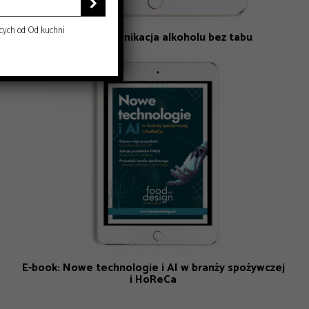

cych od Od kuchni
E-book: Komunikacja alkoholu bez tabu
E-book: Nowe technologie i AI w branży spożywczej
i HoReCa