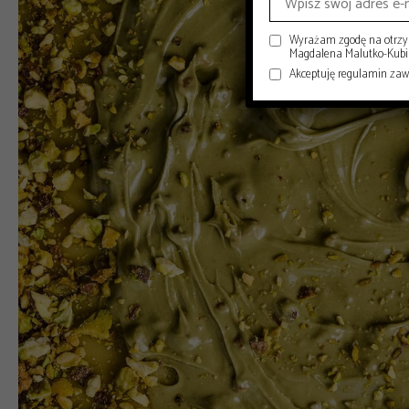
Wyrażam zgodę na otrzym
Magdalena Malutko-Kubisi
Akceptuję regulamin za