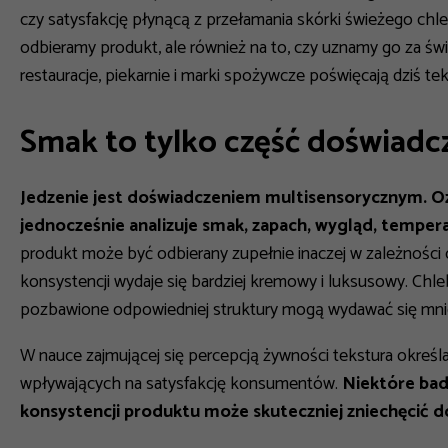
czy satysfakcję płynącą z przełamania skórki świeżego chle
odbieramy produkt, ale również na to, czy uznamy go za świ
restauracje, piekarnie i marki spożywcze poświęcają dziś t
Smak to tylko część doświadc
Jedzenie jest doświadczeniem multisensorycznym. Oz
jednocześnie analizuje smak, zapach, wygląd, tempera
produkt może być odbierany zupełnie inaczej w zależności o
konsystencji wydaje się bardziej kremowy i luksusowy. Chl
pozbawione odpowiedniej struktury mogą wydawać się mniej 
W nauce zajmującej się percepcją żywności tekstura określ
wpływających na satysfakcję konsumentów.
Niektóre bad
konsystencji produktu może skuteczniej zniechęcić 