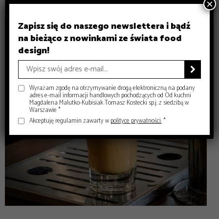
×
Zapisz się do naszego newslettera i bądź
na bieżąco z nowinkami ze świata food
design!

Wyrażam zgodę na otrzymywanie drogą elektroniczną na podany
adres e-mail informacji handlowych pochodzących od Od kuchni
Magdalena Malutko-Kubisiak Tomasz Kostecki sp.j. z siedzibą w
Warszawie *
Akceptuję regulamin zawarty w
polityce prywatności.
*