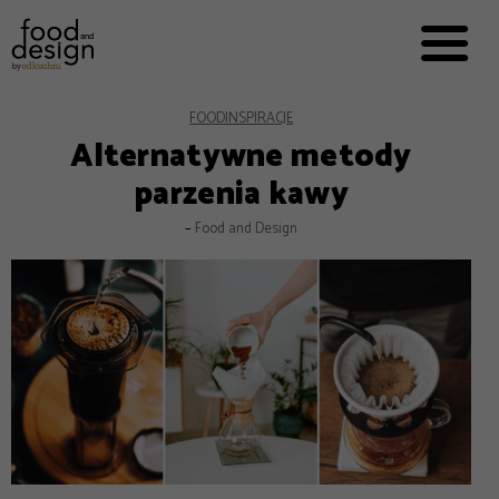
PRZEPISY


PRO
EVERYDAY
EKSPERCI
FOOD
INSPIRACJE
Alternatywne metody
FOOD WORKING
parzenia kawy
E-BOOKI
–
Food and Design
O NAS
REKLAMA