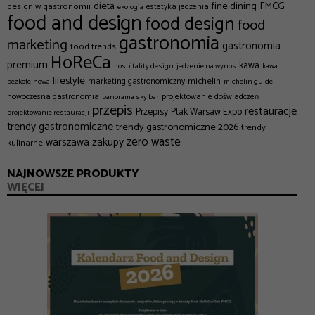
dieta
fine dining
FMCG
design w gastronomii
estetyka jedzenia
ekologia
food and design
food design
food
gastronomia
marketing
gastronomia
food trends
HoReCa
premium
kawa
hospitality design
jedzenie na wynos
kawa
lifestyle
michelin
marketing gastronomiczny
bezkofeinowa
michelin guide
nowoczesna gastronomia
projektowanie doświadczeń
panorama sky bar
przepis
restauracje
Przepisy
Ptak Warsaw Expo
projektowanie restauracji
trendy gastronomiczne
trendy gastronomiczne 2026
trendy
zero waste
zakupy
warszawa
kulinarne
NAJNOWSZE PRODUKTY
WIĘCEJ