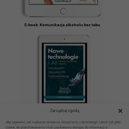
E-book: Komunikacja alkoholu bez tabu
Zarządzaj zgodą
E-book: Nowe technologie i AI w branży spożywczej i HoReCa
Aby zapewnić jak najlepsze wrażenia, korzystamy z technologii, takich jak pliki
cookie, do przechowywania i/lub uzyskiwania dostępu do informacji o