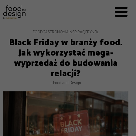
PRZEPISY


PRO
EVERYDAY
EKSPERCI
FOOD
GASTRONOMIA
INSPIRACJE
RYNEK
Black Friday w branży food.
FOOD WORKING
Jak wykorzystać mega-
E-BOOKI
wyprzedaż do budowania
O NAS
relacji?
REKLAMA
–
Food and Design