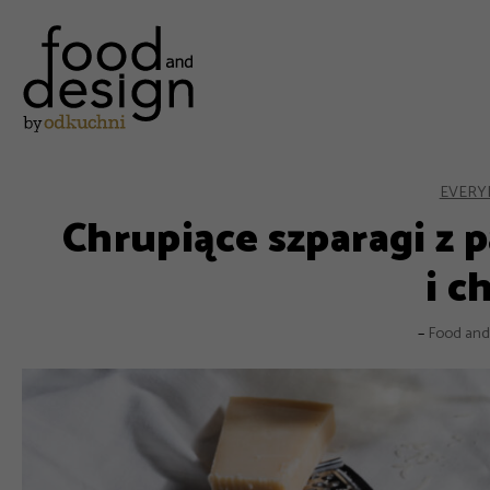
EVERY
Chrupiące szparagi z 
i ch
–
Food and