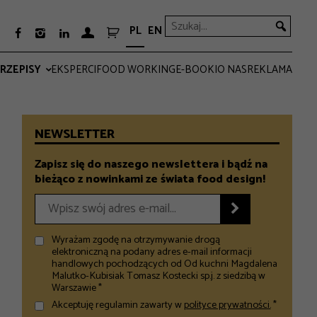
PL
EN



RZEPISY
EKSPERCI
FOOD WORKING
E-BOOKI
O NAS
REKLAMA
PRO
EVERYDAY
NEWSLETTER
Zapisz się do naszego newslettera i bądź na
bieżąco z nowinkami ze świata food design!

Wyrażam zgodę na otrzymywanie drogą
elektroniczną na podany adres e-mail informacji
handlowych pochodzących od Od kuchni Magdalena
Malutko-Kubisiak Tomasz Kostecki sp.j. z siedzibą w
Warszawie *
Akceptuję regulamin zawarty w
polityce prywatności.
*