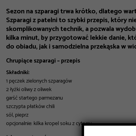
Sezon na szparagi trwa krótko, dlatego wa
Szparagi z patelni to szybki przepis, który 
skomplikowanych technik, a pozwala wydob
kilka minut, by przygotować lekkie danie, k
do obiadu, jak i samodzielna przekąska w 
Chrupiące szparagi – przepis
Składniki:
1 pęczek zielonych szparagów
2 łyżki oliwy z oliwek
garść startego parmezanu
szczypta płatków chili
sól, pieprz
opcjonalnie: kilka kropel soku z cytryny