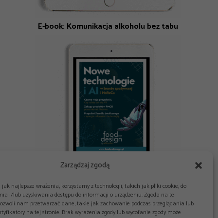
E-book: Komunikacja alkoholu bez tabu
Zarządzaj zgodą
jak najlepsze wrażenia, korzystamy z technologii, takich jak pliki cookie, do
E-book: Nowe technologie i AI w branży spożywczej
ia i/lub uzyskiwania dostępu do informacji o urządzeniu. Zgoda na te
i HoReCa
pozwoli nam przetwarzać dane, takie jak zachowanie podczas przeglądania lub
tyfikatory na tej stronie. Brak wyrażenia zgody lub wycofanie zgody może