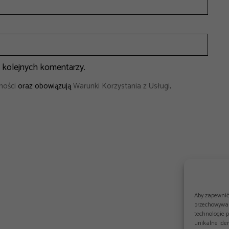
a kolejnych komentarzy.
ności
oraz obowiązują
Warunki Korzystania z Usługi
.
Aby zapewnić 
przechowywan
technologie 
unikalne iden