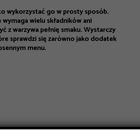
rto wykorzystać go w prosty sposób.
nie wymaga wielu składników ani
yć z warzywa pełnię smaku. Wystarczy
tóre sprawdzi się zarówno jako dodatek
wiosennym menu.