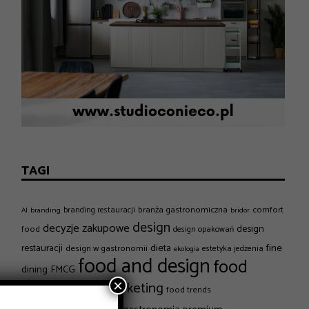
TAGI
branża gastronomiczna
comfort
branding restauracji
AI
branding
bridor
design
decyzje zakupowe
design
food
design opakowań
dieta
fine
restauracji
design w gastronomii
estetyka jedzenia
ekologia
food and design
food
dining
FMCG
design
×
food marketing
food trends
gastronomia