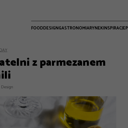
FOOD
DESIGN
GASTRONOMIA
RYNEK
INSPIRACJE
P
DAY
patelni z parmezanem
ili
 Design