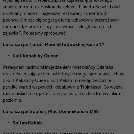
w jednej ze stolic województwa kujawsko-pomorskiego
znaleźć można też doskonały kebab – Planeta Kebab. Lokal
określany mianem ,,najlepszej restauracji street food”
pochwalić może się bogatą ofertą kebabów w przeróżnych
formach. Jak podkreślają sami właściciele: ,,kebab to ich
zajawka!”. Polecamy spróbować!
Lokalizacja: Toruń, Marii Skłodowskiej-Curie 77
Kult Kebab by Queen
Przesyceni nadmorskim jedzeniem mieszkańcy Gdańska
oraz odwiedzający to miasto turyści mogą spróbować kebaba
z Kult Kebab by Queen. Kult Kebab to niezaprzeczalnie
perełka wśród wszystkich kebabowni z Trójmiasta. Co ważne –
mimo niskich cen, jakość dań pozostaje na bardzo wysokim
poziomie.
Lokalizacja: Gdańsk, Plac Dominikański 1/10.
Soltan Kebab