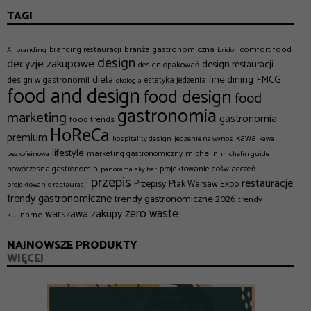
TAGI
branża gastronomiczna
comfort food
branding restauracji
AI
branding
bridor
design
decyzje zakupowe
design restauracji
design opakowań
dieta
fine dining
FMCG
design w gastronomii
estetyka jedzenia
ekologia
food and design
food design
food
gastronomia
marketing
gastronomia
food trends
HoReCa
premium
kawa
hospitality design
jedzenie na wynos
kawa
lifestyle
michelin
marketing gastronomiczny
bezkofeinowa
michelin guide
nowoczesna gastronomia
projektowanie doświadczeń
panorama sky bar
przepis
restauracje
Przepisy
Ptak Warsaw Expo
projektowanie restauracji
trendy gastronomiczne
trendy gastronomiczne 2026
trendy
zero waste
zakupy
warszawa
kulinarne
NAJNOWSZE PRODUKTY
WIĘCEJ