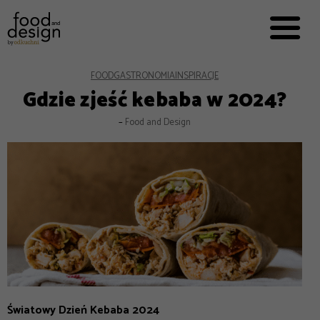
PRZEPISY


PRO
EVERYDAY
EKSPERCI
FOOD
GASTRONOMIA
INSPIRACJE
Gdzie zjeść kebaba w 2024?
FOOD WORKING
–
Food and Design
E-BOOKI
O NAS
REKLAMA
Światowy Dzień Kebaba 2024