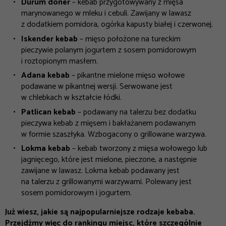
Dürüm döner
– kebab przygotowywany z mięsa
marynowanego w mleku i cebuli. Zawijany w lawasz
z dodatkiem pomidora, ogórka kapusty białej i czerwonej.
Iskender kebab
– mięso położone na tureckim
pieczywie polanym jogurtem z sosem pomidorowym
i roztopionym masłem.
Adana
kebab
– pikantne mielone mięso wołowe
podawane w pikantnej wersji. Serwowane jest
w chlebkach w kształcie łódki.
Patlican
kebab
– podawany na talerzu bez dodatku
pieczywa kebab z mięsem i bakłażanem podawanym
w formie szaszłyka. Wzbogacony o grillowane warzywa.
Lokma
kebab
– kebab tworzony z mięsa wołowego lub
jagnięcego, które jest mielone, pieczone, a następnie
zawijane w lawasz. Lokma kebab podawany jest
na talerzu z grillowanymi warzywami. Polewany jest
sosem pomidorowym i jogurtem.
Już wiesz, jakie są najpopularniejsze rodzaje kebaba.
Przejdźmy więc do rankingu miejsc, które szczególnie