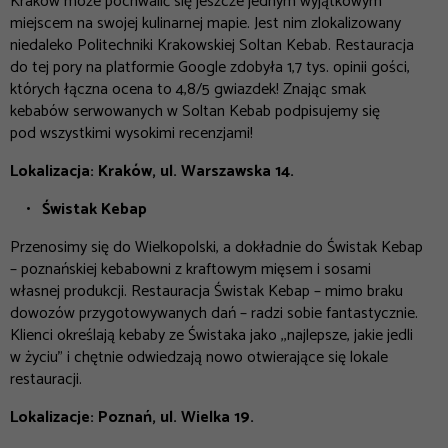
Kraków może pochwalić się jeszcze jednym wyjątkowym
miejscem na swojej kulinarnej mapie. Jest nim zlokalizowany
niedaleko Politechniki Krakowskiej Soltan Kebab. Restauracja
do tej pory na platformie Google zdobyła 1,7 tys. opinii gości,
których łączna ocena to 4,8/5 gwiazdek! Znając smak
kebabów serwowanych w Soltan Kebab podpisujemy się
pod wszystkimi wysokimi recenzjami!
Lokalizacja: Kraków, ul. Warszawska 14.
Świstak Kebap
Przenosimy się do Wielkopolski, a dokładnie do Świstak Kebap
– poznańskiej kebabowni z kraftowym mięsem i sosami
własnej produkcji. Restauracja Świstak Kebap – mimo braku
dowozów przygotowywanych dań – radzi sobie fantastycznie.
Klienci określają kebaby ze Świstaka jako ,,najlepsze, jakie jedli
w życiu” i chętnie odwiedzają nowo otwierające się lokale
restauracji.
Lokalizacje: Poznań, ul. Wielka 19.