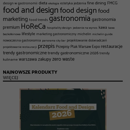
dieta
fine dining
FMCG
design w gastronomii
estetyka jedzenia
ekologia
food and design
food design
food
gastronomia
marketing
gastronomia
food trends
HoReCa
premium
kawa
hospitality design
jedzenie na wynos
kawa
lifestyle
michelin
marketing gastronomiczny
bezkofeinowa
michelin guide
nowoczesna gastronomia
projektowanie doświadczeń
panorama sky bar
przepis
restauracje
Przepisy
Ptak Warsaw Expo
projektowanie restauracji
trendy gastronomiczne
trendy gastronomiczne 2026
trendy
zero waste
zakupy
warszawa
kulinarne
NAJNOWSZE PRODUKTY
WIĘCEJ