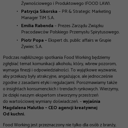
Żywnościowego i Produktowego (FOOD LAW).
Patrycja Sikorska
– PR & Strategic Marketing
Manager TiM S.A.
Emilia Rabenda
– Prezes Zarządu Związku
Pracodawców Polskiego Przemysłu Spirytusowego.
Piotr Popa –
Ekspert ds. public affairs w Grupie
Żywiec S.A.
Podczas najbliższego spotkania Food Working będziemy
zgłębiać temat komunikacji alkoholu, który, wbrew pozorom,
wymaga finezji i odpowiedzialności. To wyjątkowe wyzwanie,
aby przekazy były atrakcyjne, angażujące, ale jednocześnie
zgodne z zasadami etyki i regulacjami. Porozmawiamy także
o insightach konsumenckich i trendach rynkowych. Wierzymy,
że dzięki naszym ekspertom stworzymy przestrzeń
do wartościowej wymiany doświadczeń.
–
wyjaśnia
Magdalena Malutko – CEO agencji kreatywnej
Od kuchni.
Food Working jest przeznaczony nie tylko dla osób z branży,