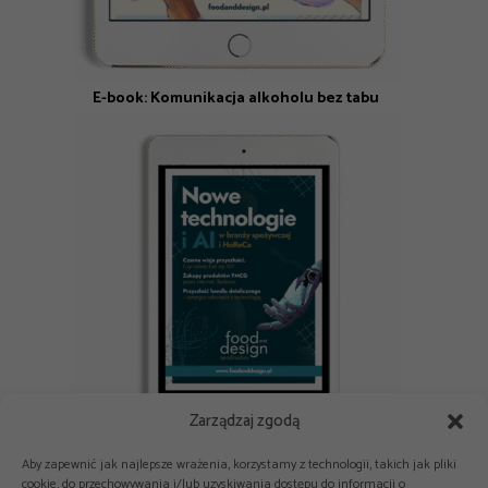
E-book: Komunikacja alkoholu bez tabu
Zarządzaj zgodą
E-book: Nowe technologie i AI w branży spożywczej i HoReCa
Aby zapewnić jak najlepsze wrażenia, korzystamy z technologii, takich jak pliki
cookie, do przechowywania i/lub uzyskiwania dostępu do informacji o