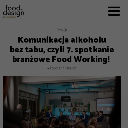
PRZEPISY


PRO
EVERYDAY
EKSPERCI
RYNEK
Komunikacja alkoholu
FOOD WORKING
bez tabu, czyli 7. spotkanie
E-BOOKI
branżowe Food Working!
O NAS
–
Food and Design
REKLAMA