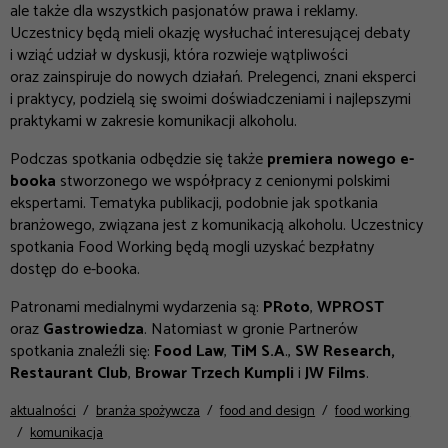
ale także dla wszystkich pasjonatów prawa i reklamy.
Uczestnicy będą mieli okazję wysłuchać interesującej debaty
i wziąć udział w dyskusji, która rozwieje wątpliwości
oraz zainspiruje do nowych działań. Prelegenci, znani eksperci
i praktycy, podzielą się swoimi doświadczeniami i najlepszymi
praktykami w zakresie komunikacji alkoholu.
Podczas spotkania odbędzie się także
premiera nowego e-
booka
stworzonego we współpracy z cenionymi polskimi
ekspertami. Tematyka publikacji, podobnie jak spotkania
branżowego, związana jest z komunikacją alkoholu.
Uczestnicy
spotkania Food Working będą mogli uzyskać bezpłatny
dostęp do e-booka
.
Patronami medialnymi wydarzenia są:
PRoto
,
WPROST
oraz
Gastrowiedza
. Natomiast w gronie Partnerów
spotkania znaleźli się:
Food Law
,
TiM S.A
.,
SW Research,
Restaurant Club
,
Browar Trzech Kumpli
i
JW Films
.
aktualności
branża spożywcza
food and design
food working
komunikacja