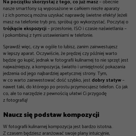
Na początku skorzystaj z tego, co już masz
– obecnie
nasze smartfony są wyposażone w całkiem niezłe aparaty
i z ich pomocą można uzyskać naprawdę świetne efekty! Jeżeli
masz na telefonie tryb pro, spróbuj go wykorzystać. Poczytaj o
trójkącie ekspozycji
– przesłonie, ISO i czasie naświetlania –
i pokombinuj z tymi ustawieniami w telefonie.
Sprawdź więc, czy w ogóle to lubisz, zanim zainwestujesz
w lepszy aparat. Oczywiście, że prędzej czy później warto
będzie go kupić, jednak w fotografii kulinarnej to nie sprzęt jest
najważniejszy, a kompozycja, światło i umiejętność pokazania
jedzenia od jego najbardziej apetycznej strony. Tym,
w co warto zainwestować dość szybko, jest
dobry statyw
–
nawet taki, do którego po prostu przymocujesz telefon. Co jak
co, ale to narzędzie z pewnością ułatwi Ci przygodę
z fotografią!
Naucz się podstaw kompozycji
W fotografii kulinarnej kompozycja jest bardzo istotna.
Z czasem będziesz aranżować swoje plany intuicyjnie,