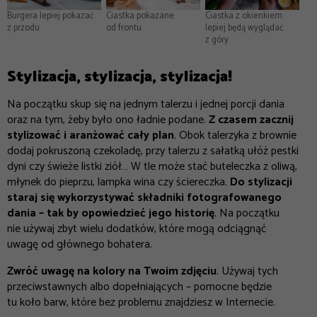
Burgera lepiej pokazać
Ciastka pokazane
Ciastka z okienkiem
z przodu
od frontu
lepiej będą wyglądać
z góry
Stylizacja, stylizacja, stylizacja!
Na początku skup się na jednym talerzu i jednej porcji dania
oraz na tym, żeby było ono ładnie podane.
Z czasem zacznij
stylizować i aranżować cały plan
. Obok talerzyka z brownie
dodaj pokruszoną czekoladę, przy talerzu z sałatką ułóż pestki
dyni czy świeże listki ziół… W tle może stać buteleczka z oliwą,
młynek do pieprzu, lampka wina czy ściereczka.
Do stylizacji
staraj się wykorzystywać składniki fotografowanego
dania – tak by opowiedzieć jego historię
. Na początku
nie używaj zbyt wielu dodatków, które mogą odciągnąć
uwagę od głównego bohatera.
Zwróć uwagę na kolory na Twoim zdjęciu
. Używaj tych
przeciwstawnych albo dopełniających – pomocne będzie
tu koło barw, które bez problemu znajdziesz w Internecie.