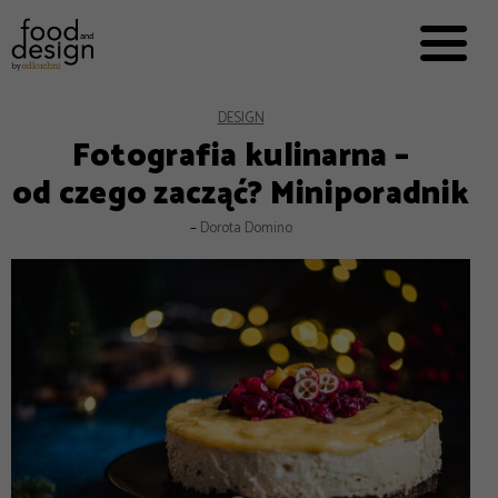
PRZEPISY


PRO
EVERYDAY
EKSPERCI
DESIGN
Fotografia kulinarna –
FOOD WORKING
od czego zacząć? Miniporadnik
E-BOOKI
–
Dorota Domino
O NAS
REKLAMA