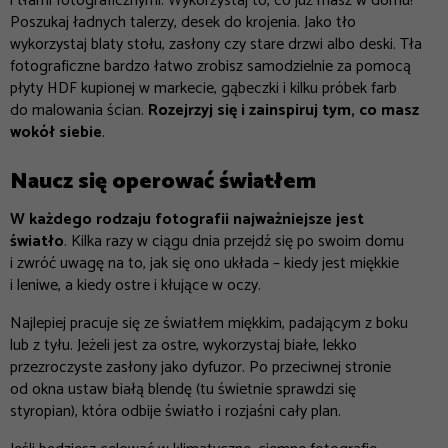
i tłami fotograficznymi. Wykorzystaj to, co już masz w domu!
Poszukaj ładnych talerzy, desek do krojenia. Jako tło
wykorzystaj blaty stołu, zasłony czy stare drzwi albo deski. Tła
fotograficzne bardzo łatwo zrobisz samodzielnie za pomocą
płyty HDF kupionej w markecie, gąbeczki i kilku próbek farb
do malowania ścian.
Rozejrzyj się i zainspiruj tym, co masz
wokół siebie
.
Naucz się operować światłem
W każdego rodzaju fotografii najważniejsze jest
światło
. Kilka razy w ciągu dnia przejdź się po swoim domu
i zwróć uwagę na to, jak się ono układa – kiedy jest miękkie
i leniwe, a kiedy ostre i kłujące w oczy.
Najlepiej pracuje się ze światłem miękkim, padającym z boku
lub z tyłu. Jeżeli jest za ostre, wykorzystaj białe, lekko
przezroczyste zasłony jako dyfuzor. Po przeciwnej stronie
od okna ustaw białą blendę (tu świetnie sprawdzi się
styropian), która odbije światło i rozjaśni cały plan.