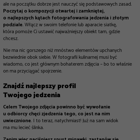
ale na początku dobrze jest nauczyć się podstawowych zasad.
Poczytaj o kompozycji otwartej i zamkniętej,
o najlepszych kątach fotografowania jedzenia i złotym
podziale
. Włącz w swoim telefonie lub aparacie siatkę,
która pomoże Ci ustawić najważniejszy obiekt tam, gdzie
chcesz.
Nie ma nic gorszego niż mnóstwo elementów upchanych
bezwiednie obok siebie. W fotografii kulinarnej musi być
wiadomo, co jest głównym bohaterem zdjęcia – bo to właśnie
on ma przyciągać spojrzenie.
Znajdź najlepszy profil
Twojego jedzenia
Celem Twojego zdjęcia powinno być wywołanie
u odbiorcy chęci zjedzenia tego, co jest na nim
uwiecznione
. I to teraz, natychmiast! Już na sam widok
ma mu lecieć ślinka.
Zanim więc naciśniesz spust migawki, zastanów się,