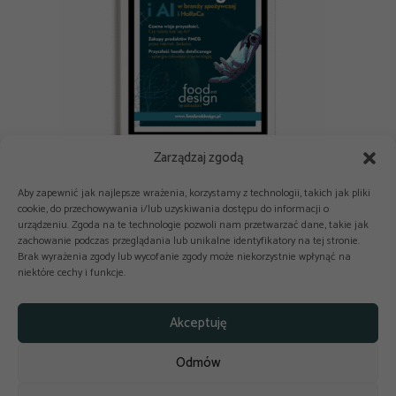
Zarządzaj zgodą
E-book: Nowe technologie i AI w branży spożywczej i HoReCa
Aby zapewnić jak najlepsze wrażenia, korzystamy z technologii, takich jak pliki
cookie, do przechowywania i/lub uzyskiwania dostępu do informacji o
urządzeniu. Zgoda na te technologie pozwoli nam przetwarzać dane, takie jak
zachowanie podczas przeglądania lub unikalne identyfikatory na tej stronie.
Brak wyrażenia zgody lub wycofanie zgody może niekorzystnie wpłynąć na
niektóre cechy i funkcje.



Copyright © 2025-2026 odkuchni.co
Akceptuję
Polityka prywatności
Regulamin
Odmów
Reklama
Kontakt