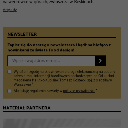
na wędrówce w górach, zwłaszcza w Beskidach.
Artykuły
NEWSLETTER
Zapisz się do naszego newslettera i bądź na bieżąco z
nowinkami ze świata food design!

Wyrażam zgodę na otrzymywanie drogą elektroniczną na podany
adres e-mail informacji handlowych pochodzących od Od kuchni
Magdalena Malutko-Kubisiak Tomasz Kostecki sp.j. z siedzibą w
Warszawie *
Akceptuję regulamin zawarty w
polityce prywatności.
*
MATERIAŁ PARTNERA