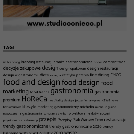
TAGI
branża gastronomiczna
comfort food
branding restauracji
AI
branding
bridor
design
decyzje zakupowe
design restauracji
design opakowań
dieta
fine dining
FMCG
design w gastronomii
estetyka jedzenia
ekologia
food and design
food design
food
gastronomia
marketing
gastronomia
food trends
HoReCa
premium
kawa
hospitality design
jedzenie na wynos
kawa
lifestyle
michelin
marketing gastronomiczny
bezkofeinowa
michelin guide
nowoczesna gastronomia
projektowanie doświadczeń
panorama sky bar
przepis
restauracje
Przepisy
Ptak Warsaw Expo
projektowanie restauracji
trendy gastronomiczne
trendy gastronomiczne 2026
trendy
zero waste
zakupy
warszawa
kulinarne