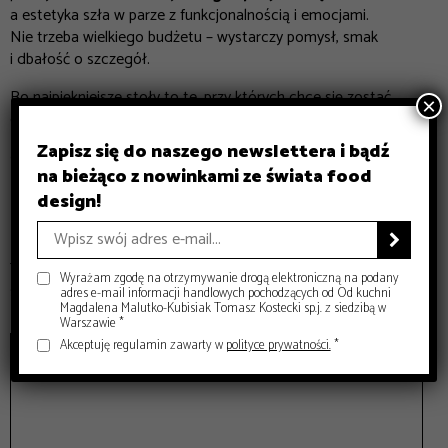
a estetyka szła w parze z funkcjonalnością i emocjami.
Nie trzeba wielkiego budżetu – wystarczy pomysł, smak
i dbałość o szczegół.
Bo najpiękniejsze stoły to te, przy których chce się zostać
×
dłużej!
Zapisz się do naszego newslettera i bądź
garden
garden party
inspiracje
kolacja na tarasie
lato
na bieżąco z nowinkami ze świata food
ogród
party
stół
design!
Dodaj komentarz

Twój adres email nie zostanie opublikowany.
Wymagane pola
Wyrażam zgodę na otrzymywanie drogą elektroniczną na podany
są oznaczone
*
adres e-mail informacji handlowych pochodzących od Od kuchni
Magdalena Malutko-Kubisiak Tomasz Kostecki sp.j. z siedzibą w
Komentarz
*
Warszawie *
Akceptuję regulamin zawarty w
polityce prywatności.
*