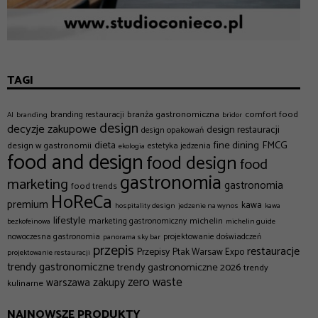
TAGI
branża gastronomiczna
comfort food
branding restauracji
AI
branding
bridor
design
decyzje zakupowe
design restauracji
design opakowań
dieta
fine dining
FMCG
design w gastronomii
estetyka jedzenia
ekologia
food and design
food design
food
gastronomia
marketing
gastronomia
food trends
HoReCa
premium
kawa
hospitality design
jedzenie na wynos
kawa
lifestyle
michelin
marketing gastronomiczny
bezkofeinowa
michelin guide
nowoczesna gastronomia
projektowanie doświadczeń
panorama sky bar
przepis
restauracje
Przepisy
Ptak Warsaw Expo
projektowanie restauracji
trendy gastronomiczne
trendy gastronomiczne 2026
trendy
zero waste
zakupy
warszawa
kulinarne
NAJNOWSZE PRODUKTY