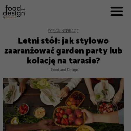
PRZEPISY


PRO
EVERYDAY
EKSPERCI
DESIGN
INSPIRACJE
Letni stół: jak stylowo
FOOD WORKING
zaaranżować garden party lub
E-BOOKI
kolację na tarasie?
O NAS
–
Food and Design
REKLAMA