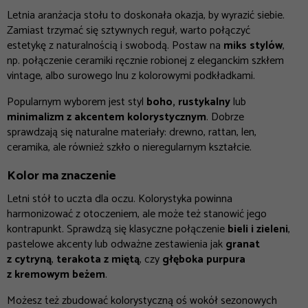
Letnia aranżacja stołu to doskonała okazja, by wyrazić siebie.
Zamiast trzymać się sztywnych reguł, warto połączyć
estetykę z naturalnością i swobodą. Postaw na
miks stylów
,
np. połączenie ceramiki ręcznie robionej z eleganckim szkłem
vintage, albo surowego lnu z kolorowymi podkładkami.
Popularnym wyborem jest styl
boho, rustykalny
lub
minimalizm z akcentem kolorystycznym
. Dobrze
sprawdzają się naturalne materiały: drewno, rattan, len,
ceramika, ale również szkło o nieregularnym kształcie.
Kolor ma znaczenie
Letni stół to uczta dla oczu. Kolorystyka powinna
harmonizować z otoczeniem, ale może też stanowić jego
kontrapunkt. Sprawdzą się klasyczne połączenie
bieli i zieleni
,
pastelowe akcenty lub odważne zestawienia jak
granat
z cytryną
,
terakota z miętą
, czy
głęboka purpura
z kremowym beżem
.
Możesz też zbudować kolorystyczną oś wokół sezonowych