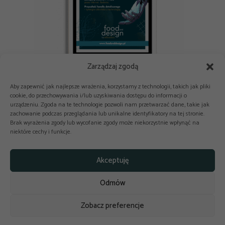
Zarządzaj zgodą
E-book: Nowe technologie i AI w branży spożywczej i HoReCa
Aby zapewnić jak najlepsze wrażenia, korzystamy z technologii, takich jak pliki
cookie, do przechowywania i/lub uzyskiwania dostępu do informacji o
urządzeniu. Zgoda na te technologie pozwoli nam przetwarzać dane, takie jak
zachowanie podczas przeglądania lub unikalne identyfikatory na tej stronie.
Brak wyrażenia zgody lub wycofanie zgody może niekorzystnie wpłynąć na
niektóre cechy i funkcje.



Copyright © 2025-2026 odkuchni.co
Akceptuję
Polityka prywatności
Regulamin
Odmów
Reklama
Kontakt
Polityka cookies
Zobacz preferencje
Design by
budowaniestron.pl