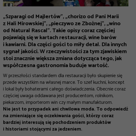
„Szparagi od Majlertów”, „chorizo od Pani Marii
z Hali Mirowskiej”, „pieczywo ze Zbożnej”, „wino
od Natural Rascal”. Takie opisy coraz częściej
pojawiają się w kartach restauracji, wine barów
i kawiarni. Dla części gości to miły detal. Dla innych
sygnał jakości. W rzeczywistości za tym zjawiskiem
stoi znacznie większa zmiana dotycząca tego, jak
współczesna gastronomia buduje wartość.
W przeszłości standardem dla restauracji było skupienie się
przede wszystkim na własnej marce. To szef kuchni, koncept
i lokal były bohaterami całego doświadczenia. Obecnie coraz
częściej uwaga oddawana jest producentom, rolnikom,
piekarzom, importerom win czy małym manufakturom.
Nie jest to przypadek ani chwilowa moda. To odpowiedź
na zmieniające się oczekiwania gości, którzy coraz
bardziej interesują się pochodzeniem produktów
i historiami stojącymi za jedzeniem.