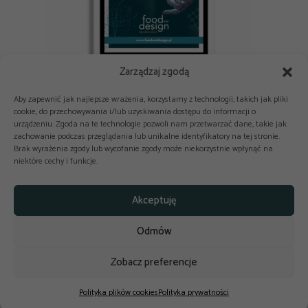
Zarządzaj zgodą
E-book: Nowe technologie i AI w branży spożywczej i HoReCa
Aby zapewnić jak najlepsze wrażenia, korzystamy z technologii, takich jak pliki
cookie, do przechowywania i/lub uzyskiwania dostępu do informacji o
urządzeniu. Zgoda na te technologie pozwoli nam przetwarzać dane, takie jak
zachowanie podczas przeglądania lub unikalne identyfikatory na tej stronie.
Brak wyrażenia zgody lub wycofanie zgody może niekorzystnie wpłynąć na
niektóre cechy i funkcje.



Copyright © 2025-2026 odkuchni.co
Akceptuję
Polityka prywatności
Regulamin
Odmów
Reklama
Kontakt
Polityka cookies
Zobacz preferencje
Design by
budowaniestron.pl
Polityka plików cookies
Polityka prywatności