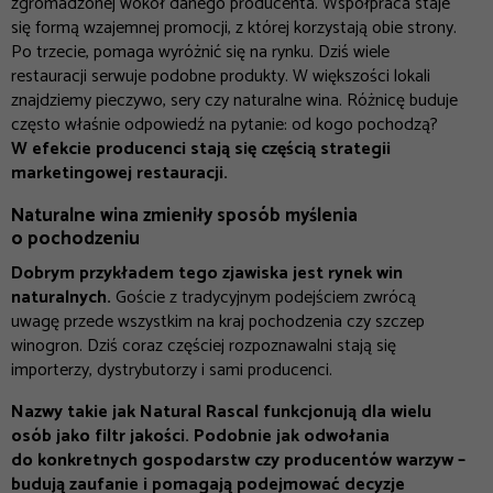
zgromadzonej wokół danego producenta. Współpraca staje
się formą wzajemnej promocji, z której korzystają obie strony.
Po trzecie, pomaga wyróżnić się na rynku. Dziś wiele
restauracji serwuje podobne produkty. W większości lokali
znajdziemy pieczywo, sery czy naturalne wina. Różnicę buduje
często właśnie odpowiedź na pytanie: od kogo pochodzą?
W efekcie producenci stają się częścią strategii
marketingowej restauracji.
Naturalne wina zmieniły sposób myślenia
o pochodzeniu
Dobrym przykładem tego zjawiska jest rynek win
naturalnych.
Goście z tradycyjnym podejściem zwrócą
uwagę przede wszystkim na kraj pochodzenia czy szczep
winogron. Dziś coraz częściej rozpoznawalni stają się
importerzy, dystrybutorzy i sami producenci.
Nazwy takie jak Natural Rascal funkcjonują dla wielu
osób jako filtr jakości. Podobnie jak odwołania
do konkretnych gospodarstw czy producentów warzyw –
budują zaufanie i pomagają podejmować decyzje