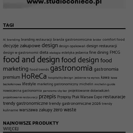
TAGI
branża gastronomiczna
comfort food
branding restauracji
AI
branding
bridor
design
decyzje zakupowe
design restauracji
design opakowań
dieta
fine dining
FMCG
design w gastronomii
estetyka jedzenia
ekologia
food and design
food design
food
gastronomia
marketing
gastronomia
food trends
HoReCa
premium
kawa
hospitality design
jedzenie na wynos
kawa
lifestyle
michelin
marketing gastronomiczny
bezkofeinowa
michelin guide
nowoczesna gastronomia
projektowanie doświadczeń
panorama sky bar
przepis
restauracje
Przepisy
Ptak Warsaw Expo
projektowanie restauracji
trendy gastronomiczne
trendy gastronomiczne 2026
trendy
zero waste
zakupy
warszawa
kulinarne
NAJNOWSZE PRODUKTY
WIĘCEJ