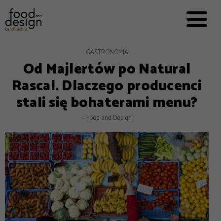
PRZEPISY


PRO
EVERYDAY
EKSPERCI
GASTRONOMIA
Od Majlertów po Natural
FOOD WORKING
Rascal. Dlaczego producenci
E-BOOKI
stali się bohaterami menu?
O NAS
–
Food and Design
REKLAMA