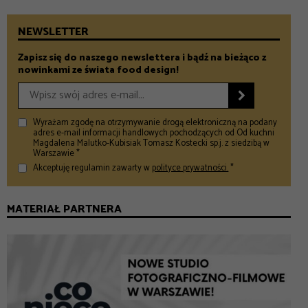
NEWSLETTER
Zapisz się do naszego newslettera i bądź na bieżąco z
nowinkami ze świata food design!

Wyrażam zgodę na otrzymywanie drogą elektroniczną na podany
adres e-mail informacji handlowych pochodzących od Od kuchni
Magdalena Malutko-Kubisiak Tomasz Kostecki sp.j. z siedzibą w
Warszawie *
Akceptuję regulamin zawarty w
polityce prywatności.
*
MATERIAŁ PARTNERA