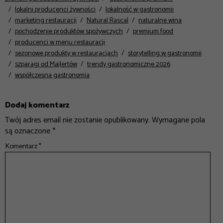
lokalni producenci żywności
lokalność w gastronomii
marketing restauracji
Natural Rascal
naturalne wina
pochodzenie produktów spożywczych
premium food
producenci w menu restauracji
sezonowe produkty w restauracjach
storytelling w gastronomii
szparagi od Majlertów
trendy gastronomiczne 2026
współczesna gastronomia
Dodaj komentarz
Twój adres email nie zostanie opublikowany.
Wymagane pola
są oznaczone
*
Komentarz
*