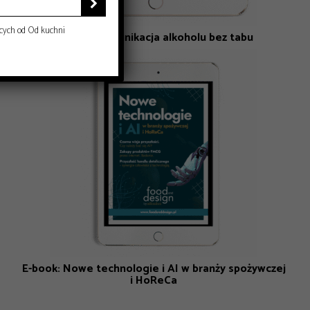

cych od Od kuchni
E-book: Komunikacja alkoholu bez tabu
E-book: Nowe technologie i AI w branży spożywczej
i HoReCa