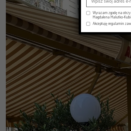
Wyrażam zgodę na otrzym
Magdalena Malutko-Kubisi
Akceptuję regulamin za