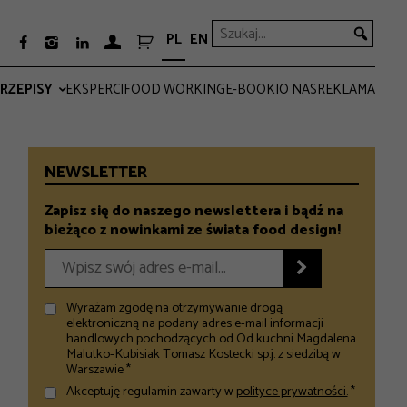
PL
EN



RZEPISY
EKSPERCI
FOOD WORKING
E-BOOKI
O NAS
REKLAMA
PRO
EVERYDAY
NEWSLETTER
Zapisz się do naszego newslettera i bądź na
bieżąco z nowinkami ze świata food design!

Wyrażam zgodę na otrzymywanie drogą
elektroniczną na podany adres e-mail informacji
handlowych pochodzących od Od kuchni Magdalena
Malutko-Kubisiak Tomasz Kostecki sp.j. z siedzibą w
Warszawie *
Akceptuję regulamin zawarty w
polityce prywatności.
*