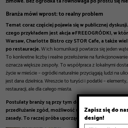
zimowe. Bez ogródka ta równowaga po prostu się nie 
Branża mówi wprost: to realny problem
Temat coraz częściej pojawia się w publicznej dyskusj
czego przykładem jest akcja #FREEOGRÓDKI, w którą 
Warsaw, Charlotte Bistro czy STOR Cafe, a także wiele
po restauracje.
W ich komunikacji powtarza się jeden wątek
To konkretne liczby i realne przełożenie na funkcjonowanie
oznacza większe zespoły. To współpraca z lokalnymi dosta
życie w mieście – ogródki naturalnie przyciągają ludzi na ul
jest dana dzielnica. Wreszcie to turyści i podatki – element
restauracji, ale dla całego miasta.
Postulaty branży są przy tym dość konkretne: wydł
Zapisz się do n
przedłużanie zgód, możliwość uzyskania pozwoleń wiel
design!
zasady. To raczej próba uporządkowania systemu niż 