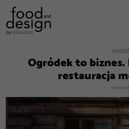
GASTRO
Ogródek to biznes. 
restauracja m
–
Food and