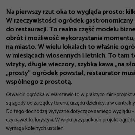
Na pierwszy rzut oka to wygląda prosto: kilk
W rzeczywistości ogródek gastronomiczny t
do restauracji. To realna część modelu biz
obrót i możliwość wykorzystania momentu,
na miasto. W wielu lokalach to właśnie ogr
w miesiącach wiosennych i letnich. To tam t
wizyty, długie wieczory, szybka kawa „na sł
„prosty” ogródek powstał, restaurator musi 
wspólnego z prostotą.
Otwarcie ogródka w Warszawie to w praktyce mini-projekt ad
są zgody od zarządcy terenu, urzędu dzielnicy, a w central
Do tego dochodzą wytyczne dotyczące samego wyglądu – uk
czy nawet kolorystyki. W wielu przypadkach projekt ogród
wymaga kolejnych ustaleń.