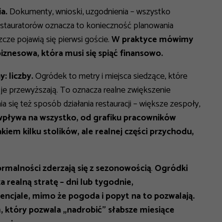
a.
Dokumenty, wnioski, uzgodnienia – wszystko
 restauratorów oznacza to konieczność planowania
ze pojawią się pierwsi goście.
W praktyce mówimy
znesowa, która musi się spiąć finansowo.
: liczby.
Ogródek to metry i miejsca siedzące, które
je przewyższają. To oznacza realne zwiększenie
 się też sposób działania restauracji – większe zespoły,
pływa na wszystko, od grafiku pracowników
kiem kilku stolików, ale realnej części przychodu,
ormalności zderzają się z sezonowością
.
Ogródki
a realną stratę – dni lub tygodnie,
encjale, mimo że pogoda i popyt na to pozwalają.
, który pozwala „nadrobić” słabsze miesiące