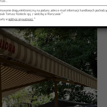
ywanie drogą elektroniczną na podany adres e-mail informacji handlowych pochodzą
ak Tomasz Kostecki sp.j. z siedzibą w Warszawie *
warty w
polityce prywatności.
*