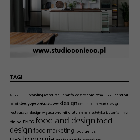
TAGI
branża gastronomiczna
comfort
branding restauracji
AI
branding
bridor
design
decyzje zakupowe
design
food
design opakowań
dieta
fine
restauracji
design w gastronomii
estetyka jedzenia
ekologia
food and design
food
dining
FMCG
design
food marketing
food trends
gastronomia