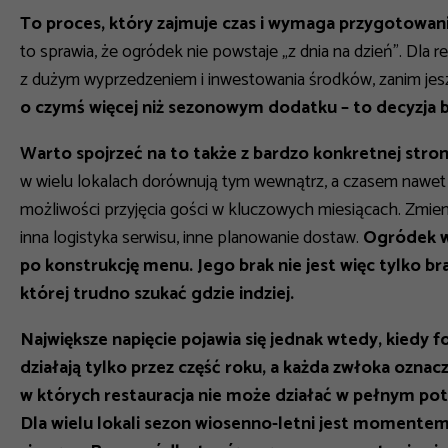
To proces, który zajmuje czas i wymaga przygotowani
to sprawia, że ogródek nie powstaje „z dnia na dzień”. Dla
z dużym wyprzedzeniem i inwestowania środków, zanim jeszc
o czymś więcej niż sezonowym dodatku – to decyzja bi
Warto spojrzeć na to także z bardzo konkretnej strony
w wielu lokalach dorównują tym wewnątrz, a czasem nawet 
możliwości przyjęcia gości w kluczowych miesiącach. Zmienia
inna logistyka serwisu, inne planowanie dostaw.
O
gródek w
po konstrukcję menu. Jego brak nie jest więc tylko bra
której trudno szukać gdzie indziej.
Największe napięcie pojawia się jednak wtedy, kiedy f
działają tylko przez część roku, a każda zwłoka oznacz
w których restauracja nie może działać w pełnym pot
Dla wielu lokali sezon wiosenno-letni jest momentem