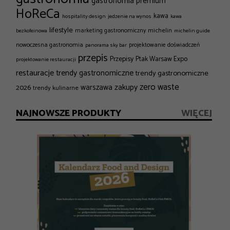
gastronomia premium
HoReCa
kawa
hospitality design
jedzenie na wynos
kawa
lifestyle
michelin
marketing gastronomiczny
bezkofeinowa
michelin guide
nowoczesna gastronomia
projektowanie doświadczeń
panorama sky bar
przepis
Przepisy
Ptak Warsaw Expo
projektowanie restauracji
restauracje
trendy gastronomiczne
trendy gastronomiczne
zero waste
zakupy
2026
warszawa
trendy kulinarne
NAJNOWSZE PRODUKTY
WIĘCEJ