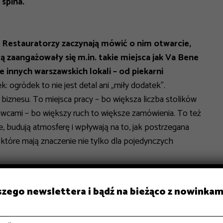
spina.
i. Restauratorzy zaczynają mówić o nim otwarcie,
zaangażowały się m.in. takie miejsca jak Va Bene
 innych warszawskich lokali – od piekarni
: ogródek to nie jest detal ani „miły dodatek”.
 biznesu. To miejsca pracy – bo większa liczba stolików
wcami – bo większy ruch to większe zamówienia. To też
ice, budują atmosferę i wpływają na to, jak postrzegana
y, które mają znaczenie nie tylko dla pojedynczych
użenie sezonu ogródków, automatyczne
aszego newslettera i bądź na bieżąco z nowinkam
oletnich, cyfryzacja procesu i jasne, niezmienne
jego całkowitej zmiany.