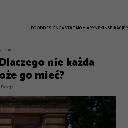
FOOD
DESIGN
GASTRONOMIA
RYNEK
INSPIRACJE
P
NOMIA
Dlaczego nie każda
oże go mieć?
 Design