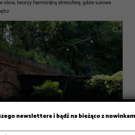
e okna, tworzy harmonijną atmosferę, gdzie surowa
ętrz.
aszego newslettera i bądź na bieżąco z nowinkam