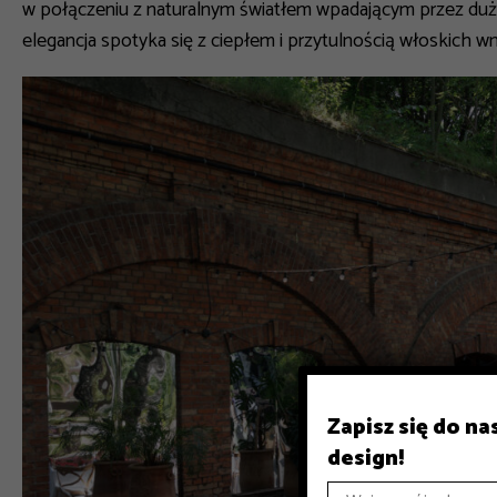
w połączeniu z naturalnym światłem wpadającym przez duż
elegancja spotyka się z ciepłem i przytulnością włoskich wn
Zapisz się do n
design!