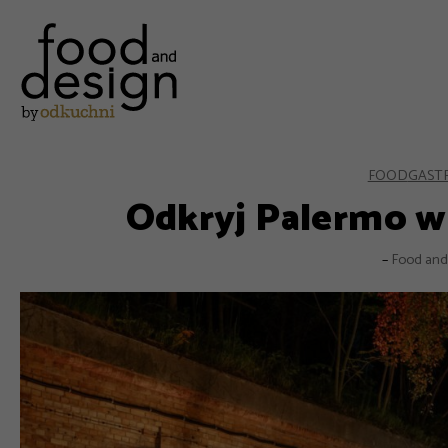
FOOD
GAST
Odkryj Palermo w
–
Food and