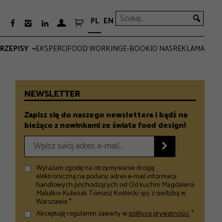
PL
EN



RZEPISY
EKSPERCI
FOOD WORKING
E-BOOKI
O NAS
REKLAMA
PRO
EVERYDAY
NEWSLETTER
Zapisz się do naszego newslettera i bądź na
bieżąco z nowinkami ze świata food design!

Wyrażam zgodę na otrzymywanie drogą
elektroniczną na podany adres e-mail informacji
handlowych pochodzących od Od kuchni Magdalena
Malutko-Kubisiak Tomasz Kostecki sp.j. z siedzibą w
Warszawie *
Akceptuję regulamin zawarty w
polityce prywatności.
*