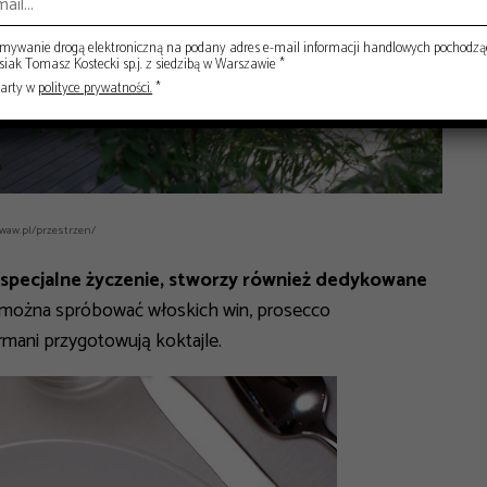
ywanie drogą elektroniczną na podany adres e-mail informacji handlowych pochodzą
ak Tomasz Kostecki sp.j. z siedzibą w Warszawie *
warty w
polityce prywatności.
*
.waw.pl/przestrzen/
a specjalne życzenie, stworzy również dedykowane
mo można spróbować włoskich win, prosecco
rmani przygotowują koktajle.