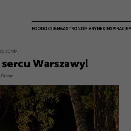
FOOD
DESIGN
GASTRONOMIA
RYNEK
INSPIRACJE
P
RONOMIA
 sercu Warszawy!
 Design