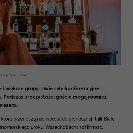
.waw.pl/przestrzen/
 i większe grupy. Dwie sale konferencyjne
m. Podczas uroczystości goście mogą również
arasem.
 które przenoszą nas wprost do słonecznej Italii. Białe
emnomorskiego uroku. Wszechobecna roślinność,