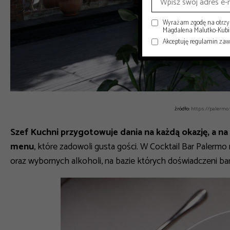
Wyrażam zgodę na otrzym
Magdalena Malutko-Kubisi
Akceptuję regulamin za
źródło:
https://palermo
Szef Kuchni przygotowuje dania na każdą okazję, a n
menu
, które zadowoli gusta gości. W Cocktail Bar Paler
oraz wybornych alkoholi, na bazie których doświadczeni ba