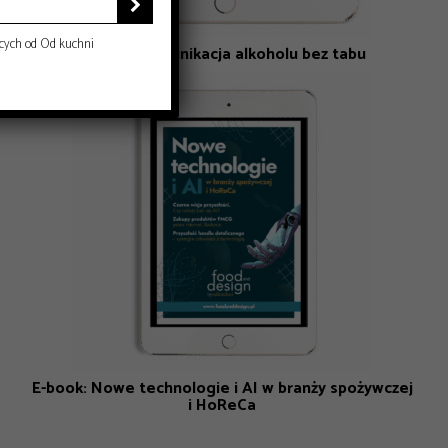

cych od Od kuchni
E-book: Komunikacja alkoholu bez tabu
E-book: Nowe technologie i AI w branży spożywczej
i HoReCa