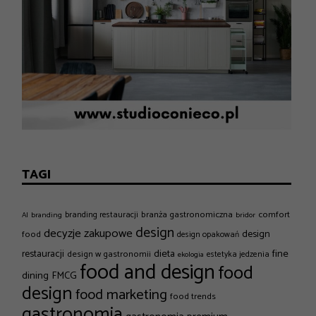
TAGI
branża gastronomiczna
comfort
branding restauracji
AI
branding
bridor
design
decyzje zakupowe
design
food
design opakowań
dieta
fine
restauracji
design w gastronomii
estetyka jedzenia
ekologia
food and design
food
dining
FMCG
design
food marketing
food trends
gastronomia