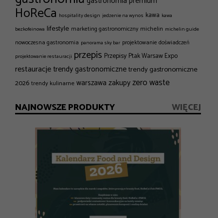
gastronomia premium
HoReCa
kawa
hospitality design
jedzenie na wynos
kawa
lifestyle
michelin
marketing gastronomiczny
bezkofeinowa
michelin guide
nowoczesna gastronomia
projektowanie doświadczeń
panorama sky bar
przepis
Przepisy
Ptak Warsaw Expo
projektowanie restauracji
restauracje
trendy gastronomiczne
trendy gastronomiczne
zero waste
zakupy
2026
warszawa
trendy kulinarne
NAJNOWSZE PRODUKTY
WIĘCEJ