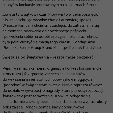
zdobyć w konkursie promowanym na platformach Empik.
„
Święta to wyjątkowy czas, który warto w pełni poświęcić
bliskim, celebrując wspólne chwile i atmosferę spokoju.
W naszej kampanii chcieliśmy zachęcić do zatrzymania się
na moment, oderwania od codziennego pośpiechu
i pozwolenia sobie na odrobinę przyjemności oraz relaksu,
by w pełni cieszyć się magią tego okresu
” – dodaje Ania
Piekarska Senior Group Brand Manager Pepsi & Pepsi Zero.
Święta są od świętowania – reszta może poczekać!
Pepsi, w ramach kampanii, organizuje konkurs konsumencki,
który rusza już 2 grudnia, zachęcając uczestników
do wskazania mniej istotnych obowiązków mogących
“poczekać” w świątecznym okresie. Marka zaprasza również
do udziału w rywalizacji o nagrody, które pozwolą rozpocząć
świętowanie jeszcze wcześniej. Konkurs odbędzie się
na platformie
www.joy-pepsico.eu
, gdzie można wygrać roboty
odkurzające iRobot Roomba, karty podarunkowe
do Empik.com, abonamenty Empik Go Max, a także