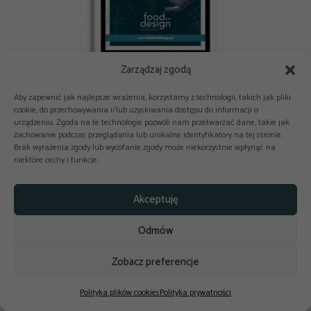
Zarządzaj zgodą
E-book: Nowe technologie i AI w branży spożywczej i HoReCa
Aby zapewnić jak najlepsze wrażenia, korzystamy z technologii, takich jak pliki
cookie, do przechowywania i/lub uzyskiwania dostępu do informacji o
urządzeniu. Zgoda na te technologie pozwoli nam przetwarzać dane, takie jak
zachowanie podczas przeglądania lub unikalne identyfikatory na tej stronie.
Brak wyrażenia zgody lub wycofanie zgody może niekorzystnie wpłynąć na
niektóre cechy i funkcje.



Copyright © 2025-2026 odkuchni.co
Akceptuję
Polityka prywatności
Regulamin
Odmów
Reklama
Kontakt
Polityka cookies
Zobacz preferencje
Design by
budowaniestron.pl
Polityka plików cookies
Polityka prywatności