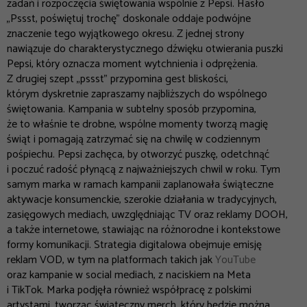
zadań i rozpoczęcia świętowania wspólnie z Pepsi. Hasło
„Pssst, poświętuj trochę” doskonale oddaje podwójne
znaczenie tego wyjątkowego okresu. Z jednej strony
nawiązuje do charakterystycznego dźwięku otwierania puszki
Pepsi, który oznacza moment wytchnienia i odprężenia.
Z drugiej szept „pssst” przypomina gest bliskości,
którym dyskretnie zapraszamy najbliższych do wspólnego
świętowania. Kampania w subtelny sposób przypomina,
że to właśnie te drobne, wspólne momenty tworzą magię
świąt i pomagają zatrzymać się na chwilę w codziennym
pośpiechu. Pepsi zachęca, by otworzyć puszkę, odetchnąć
i poczuć radość płynącą z najważniejszych chwil w roku. Tym
samym marka w ramach kampanii zaplanowała świąteczne
aktywacje konsumenckie, szerokie działania w tradycyjnych,
zasięgowych mediach, uwzględniając TV oraz reklamy DOOH,
a także internetowe, stawiając na różnorodne i kontekstowe
formy komunikacji. Strategia digitalowa obejmuje emisję
reklam VOD, w tym na platformach takich jak
YouTube
oraz kampanie w social mediach, z naciskiem na Meta
i TikTok. Marka podjęła również współpracę z polskimi
artystami, tworząc świąteczny merch, który będzie można