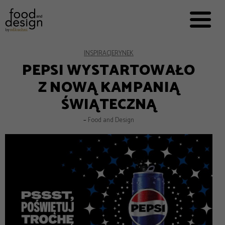
PRZEPISY


PRO
EVERYDAY
EKSPERCI
INSPIRACJE
RYNEK
PEPSI WYSTARTOWAŁO
FOOD WORKING
Z NOWĄ KAMPANIĄ
E-BOOKI
ŚWIĄTECZNĄ
O NAS
–
Food and Design
REKLAMA