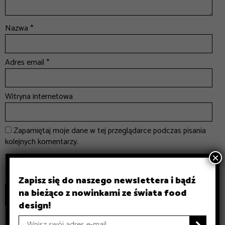
Nazwa
*
Adres email
*
Witryna internetowa
Zapamiętaj moje dane w tej przeglądarce podczas pisania
kolejnych komentarzy.
×
Witryna jest chroniona przez reCAPTCHA i Google
Politykę Prywatności
oraz obowiązują
Warunki Korzystania z Usługi
.
Zapisz się do naszego newslettera i bądź
na bieżąco z nowinkami ze świata food
design!
