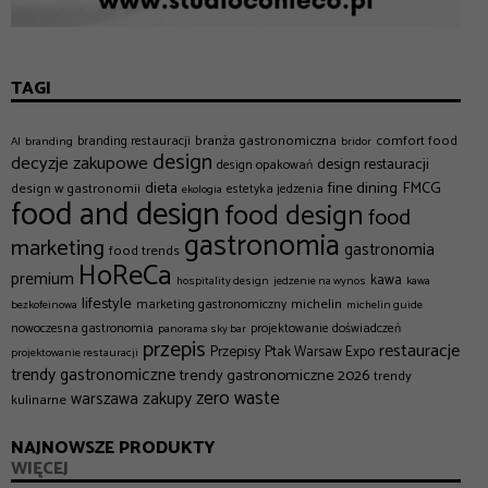
TAGI
branża gastronomiczna
comfort food
branding restauracji
AI
branding
bridor
design
decyzje zakupowe
design restauracji
design opakowań
dieta
fine dining
FMCG
design w gastronomii
estetyka jedzenia
ekologia
food and design
food design
food
gastronomia
marketing
gastronomia
food trends
HoReCa
premium
kawa
hospitality design
jedzenie na wynos
kawa
lifestyle
michelin
marketing gastronomiczny
bezkofeinowa
michelin guide
nowoczesna gastronomia
projektowanie doświadczeń
panorama sky bar
przepis
restauracje
Przepisy
Ptak Warsaw Expo
projektowanie restauracji
trendy gastronomiczne
trendy gastronomiczne 2026
trendy
zero waste
zakupy
warszawa
kulinarne
NAJNOWSZE PRODUKTY
WIĘCEJ