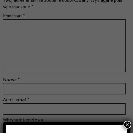
Twój adres email nie zostanie opublikowany.
Wymagane pola
są oznaczone
*
Komentarz
*
Nazwa
*
Adres email
*
Witryna internetowa
×