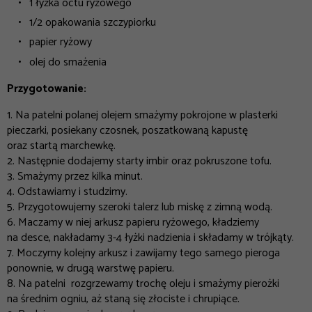
1 łyżka octu ryżowego
1/2 opakowania szczypiorku
papier ryżowy
olej do smażenia
Przygotowanie:
1. Na patelni polanej olejem smażymy pokrojone w plasterki
pieczarki, posiekany czosnek, poszatkowaną kapustę
oraz startą marchewkę.
2. Następnie dodajemy starty imbir oraz pokruszone tofu.
3. Smażymy przez kilka minut.
4. Odstawiamy i studzimy.
5. Przygotowujemy szeroki talerz lub miskę z zimną wodą.
6. Maczamy w niej arkusz papieru ryżowego, kładziemy
na desce, nakładamy 3-4 łyżki nadzienia i składamy w trójkąty.
7. Moczymy kolejny arkusz i zawijamy tego samego pieroga
ponownie, w drugą warstwę papieru.
8. Na patelni rozgrzewamy trochę oleju i smażymy pierożki
na średnim ogniu, aż staną się złociste i chrupiące.