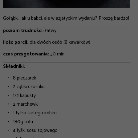
Gołąbki, jak u babci, ale w azjatyckim wydaniu? Proszę bardzo!
poziom trudności:
łatwy
ilość porcji:
dla dwóch osób (8 kawałków)
czas przygotowania:
30 min
Składniki:
8 pieczarek
2 ząbki czosnku
1/2 kapusty
2 marchewki
1 łyżka tartego imbiru
180g tofu
4 łyżki sosu sojowego