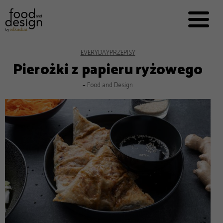
PRZEPISY


PRO
EVERYDAY
EKSPERCI
EVERYDAY
PRZEPISY
Pierożki z papieru ryżowego
FOOD WORKING
–
Food and Design
E-BOOKI
O NAS
REKLAMA