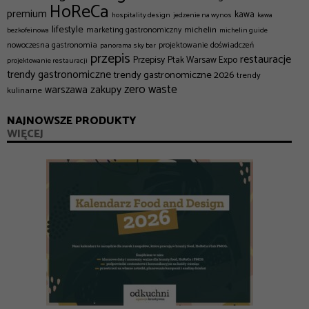
HoReCa
premium
kawa
hospitality design
jedzenie na wynos
kawa
lifestyle
michelin
marketing gastronomiczny
bezkofeinowa
michelin guide
nowoczesna gastronomia
projektowanie doświadczeń
panorama sky bar
przepis
restauracje
Przepisy
Ptak Warsaw Expo
projektowanie restauracji
trendy gastronomiczne
trendy gastronomiczne 2026
trendy
zero waste
zakupy
warszawa
kulinarne
NAJNOWSZE PRODUKTY
WIĘCEJ