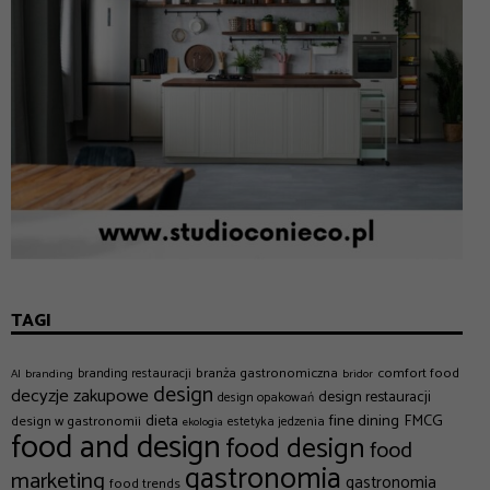
TAGI
branża gastronomiczna
comfort food
branding restauracji
AI
branding
bridor
design
decyzje zakupowe
design restauracji
design opakowań
dieta
fine dining
FMCG
design w gastronomii
estetyka jedzenia
ekologia
food and design
food design
food
gastronomia
marketing
gastronomia
food trends