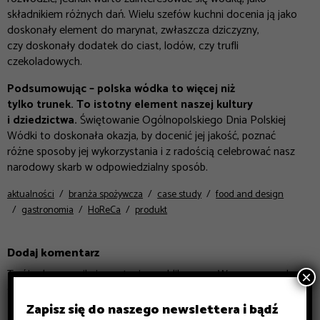
składnikiem różnych dań. Wielu szefów kuchni docenia ją jako
doskonały element do marynat, zwłaszcza dziczyzny,
czy doskonały dodatek do ciast, lodów, czy trufli
czekoladowych.
Podsumowując – polska wódka to więcej niż
tylko trunek. To istotny element naszej kultury
i dziedzictwa.
Świętowanie Ogólnopolskiego Dnia Polskiej
Wódki to doskonała okazja, by docenić jej jakość, poznać
różne sposoby jej wykorzystania i z radością celebrować nasz
narodowy skarb w odpowiedzialny sposób.
aktualności
branża spożywcza
case study
food and design
gastronomia
HoReCa
produkt
Dodaj komentarz
Twój adres email nie zostanie opublikowany.
Wymagane pola
×
są oznaczone
*
Zapisz się do naszego newslettera i bądź
Komentarz
*