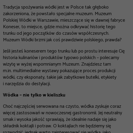
Tradycja spożywania wódki jest w Polsce tak głęboko
zakorzeniona, że powstało specjalne muzeum. Muzeum
Polskiej Wódki w Warszawie, mieszczące się w dawnej fabryce
Koneser, to miejsce, gdzie można odkrywać historię tego
trunku od jego początków do czasów współczesnych.
Muzeum Wódki brzmi jak coś prawdziwie polskiego, prawda?
Jeśli jesteś koneserem tego trunku lub po prostu interesuje Cię
historia kulinariów i produktów typowo polskich – polecamy
wizytę w wyżej wspomnianym Muzeum. Znajdziesz tam
m.in. multimedialne wystawy pokazujące proces produkcji
wódki, czy eksponaty, takie jak zabytkowe butelki, etykiety
i narzędzia do destylacji.
Wódka – nie tylko w kieliszku
Choć najczęściej serwowana na czysto, wódka zyskuje coraz
więcej zastosowań w nowoczesnej gastronomii. Jej neutralny
smak i wysoka jakość sprawiają, że idealnie nadaje się jako
składnik koktajli i potraw. O koktajlach nie będziemy się
rozwodzić, jednak warto zainteresować się wódką, jako