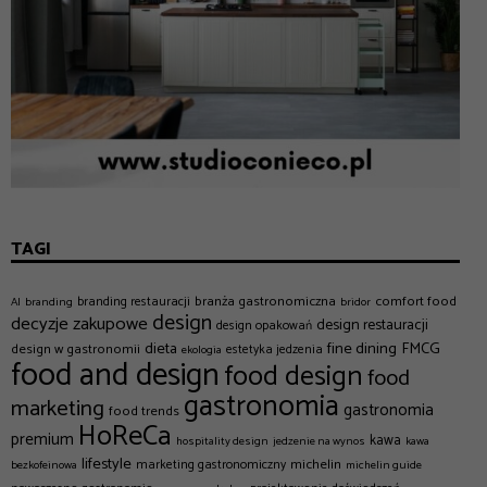
TAGI
branża gastronomiczna
comfort food
branding restauracji
AI
branding
bridor
design
decyzje zakupowe
design restauracji
design opakowań
dieta
fine dining
FMCG
design w gastronomii
estetyka jedzenia
ekologia
food and design
food design
food
gastronomia
marketing
gastronomia
food trends
HoReCa
premium
kawa
hospitality design
jedzenie na wynos
kawa
lifestyle
michelin
marketing gastronomiczny
bezkofeinowa
michelin guide