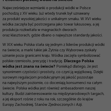
Najwcześniejsze wzmianki o produkcji wódki w Polsce
pochodzą z XV wieku. Już wtedy trunek był uznawany
za produkt wysokiej jakości o unikalnym smaku. W XVI wieku
wódka zaczęła być postrzegana jako towar luksusowy, a jej
produkcja rozkwitała w magnackich dworach
oraz klasztorach, gdzie dbano o najwyższe standardy jakości.
W XIX wieku Polska stała się jednym z liderów produkcji wódki
na świecie, a marki takie jak Żytnia czy Wyborowa zyskały
uznanie poza granicami kraju. Wódka zaczęła symbolizować
polskie rzemiosło, precyzję i tradycję.
Dlaczego Polska
wódka jest znana na świecie?
Poniekąd dlatego, że jest
synonimem czystości i prostoty, co czyni ją wyjątkową. Dzięki
surowym regulacjom produkcyjnym jej jakość pozostaje
na najwyższym poziomie, co doceniają konsumenci na całym
świecie. Polska wódka jest również ambasadorem naszej
kultury. Budzi zainteresowanie na międzynarodowych targach,
a jej eksport rośnie z roku na rok, szczególnie do krajów
Europy Zachodniej, Stanów Zjednoczonych i Azji.