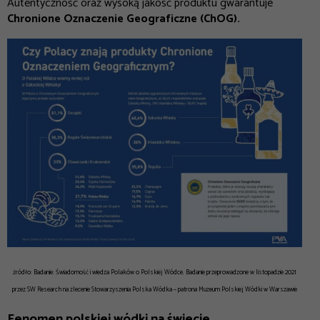
Autentyczność oraz wysoką jakość produktu gwarantuje
Chronione Oznaczenie Geograficzne (ChOG).
źródło:
Badanie: Świadomość i wiedza Polaków o Polskiej Wódce. Badanie przeprowadzone w listopadzie 2021
przez SW Research na zlecenie Stowarzyszenia Polska Wódka – patrona Muzeum Polskiej Wódki w Warszawie
Fenomen polskiej wódki na świecie