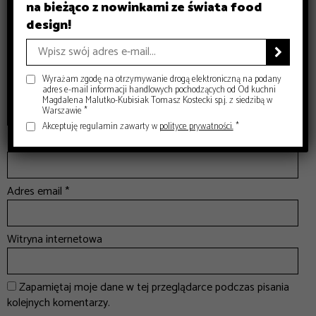
na bieżąco z nowinkami ze świata food
design!

Wyrażam zgodę na otrzymywanie drogą elektroniczną na podany
adres e-mail informacji handlowych pochodzących od Od kuchni
Magdalena Malutko-Kubisiak Tomasz Kostecki sp.j. z siedzibą w
Warszawie *
Akceptuję regulamin zawarty w
polityce prywatności.
*
Nazwa
*
Adres email
*
Witryna internetowa
Zapamiętaj moje dane w tej przeglądarce podczas pisania
kolejnych komentarzy.