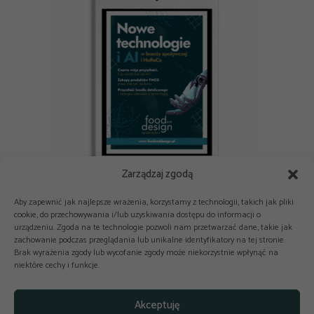
Zarządzaj zgodą
E-book: Nowe technologie i AI w branży spożywczej i HoReCa
Aby zapewnić jak najlepsze wrażenia, korzystamy z technologii, takich jak pliki
cookie, do przechowywania i/lub uzyskiwania dostępu do informacji o
urządzeniu. Zgoda na te technologie pozwoli nam przetwarzać dane, takie jak
zachowanie podczas przeglądania lub unikalne identyfikatory na tej stronie.
Brak wyrażenia zgody lub wycofanie zgody może niekorzystnie wpłynąć na
niektóre cechy i funkcje.



Copyright © 2025-2026 odkuchni.co
Akceptuję