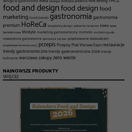
dieta
fine dining
FMCG
design w gastronomii
estetyka jedzenia
ekologia
food and design
food design
food
gastronomia
marketing
gastronomia
food trends
HoReCa
premium
kawa
hospitality design
jedzenie na wynos
kawa
lifestyle
michelin
marketing gastronomiczny
bezkofeinowa
michelin guide
nowoczesna gastronomia
projektowanie doświadczeń
panorama sky bar
przepis
restauracje
Przepisy
Ptak Warsaw Expo
projektowanie restauracji
trendy gastronomiczne
trendy gastronomiczne 2026
trendy
zero waste
zakupy
warszawa
kulinarne
NAJNOWSZE PRODUKTY
WIĘCEJ