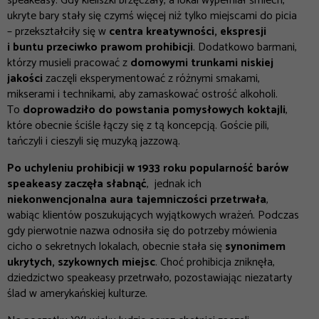
speakeasy. Gdy kieliszki brzęczały, a lokal wypełniał śmiech,
ukryte bary stały się czymś więcej niż tylko miejscami do picia
– przekształciły się w
centra kreatywności, ekspresji
i buntu przeciwko prawom prohibicji
. Dodatkowo barmani,
którzy musieli pracować z
domowymi trunkami niskiej
jakości
zaczęli eksperymentować z różnymi smakami,
mikserami i technikami, aby zamaskować ostrość alkoholi.
To
doprowadziło do powstania pomysłowych koktajli
,
które obecnie ściśle łączy się z tą koncepcją. Goście pili,
tańczyli i cieszyli się muzyką jazzową.
Po uchyleniu prohibicji w 1933 roku popularność barów
speakeasy zaczęła słabnąć
, jednak ich
niekonwencjonalna aura tajemniczości przetrwała
,
wabiąc klientów poszukujących wyjątkowych wrażeń. Podczas
gdy pierwotnie nazwa odnosiła się do potrzeby mówienia
cicho o sekretnych lokalach, obecnie stała się
synonimem
ukrytych, szykownych miejsc
.
Choć prohibicja zniknęła, ​​
dziedzictwo speakeasy przetrwało, pozostawiając niezatarty
ślad w amerykańskiej kulturze.