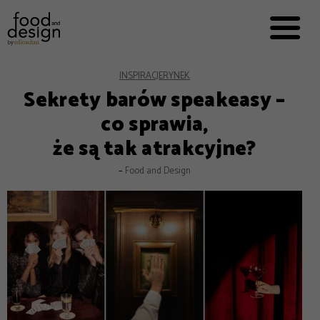
PRZEPISY


PRO
EVERYDAY
EKSPERCI
INSPIRACJE
RYNEK
Sekrety barów speakeasy –
FOOD WORKING
co sprawia,
E-BOOKI
że są tak atrakcyjne?
O NAS
–
Food and Design
REKLAMA