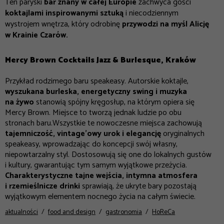
Ten paryski
bar znany w całej Europie
zachwyca gości
koktajlami inspirowanymi sztuką
i niecodziennym
wystrojem wnętrza, który odrobinę
przywodzi na myśl Alicję
w Krainie Czarów.
Mercy Brown Cocktails Jazz & Burlesque, Kraków
Przykład rodzimego baru speakeasy. Autorskie koktajle,
wyszukana burleska, energetyczny swing i muzyka
na żywo
stanowią spójny kręgosłup, na którym opiera się
Mercy Brown. Miejsce to tworzą jednak ludzie po obu
stronach baru.
Wszystkie te nowoczesne miejsca zachowują
tajemniczość, vintage’owy urok i elegancję
oryginalnych
speakeasy, wprowadzając do koncepcji swój własny,
niepowtarzalny styl. Dostosowują się one do lokalnych gustów
i kultury, gwarantując tym samym wyjątkowe przeżycia.
Charakterystyczne tajne wejścia, intymna atmosfera
i rzemieślnicze drinki
sprawiają, że ukryte bary pozostają
wyjątkowym elementem nocnego życia na całym świecie.
aktualności
food and design
gastronomia
HoReCa