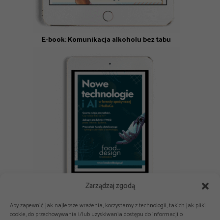
E-book: Komunikacja alkoholu bez tabu
Zarządzaj zgodą
E-book: Nowe technologie i AI w branży spożywczej i HoReCa
Aby zapewnić jak najlepsze wrażenia, korzystamy z technologii, takich jak pliki
cookie, do przechowywania i/lub uzyskiwania dostępu do informacji o