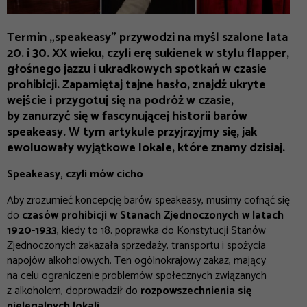
Termin „speakeasy” przywodzi na myśl szalone lata
20. i 30. XX wieku, czyli erę sukienek w stylu flapper,
głośnego jazzu i ukradkowych spotkań w czasie
prohibicji. Zapamiętaj tajne hasło, znajdź ukryte
wejście i przygotuj się na podróż w czasie,
by zanurzyć się w fascynującej historii barów
speakeasy. W tym artykule przyjrzyjmy się, jak
ewoluowały wyjątkowe lokale, które znamy dzisiaj.
Speakeasy, czyli mów cicho
Aby zrozumieć koncepcję barów speakeasy, musimy cofnąć się
do
czasów prohibicji w Stanach Zjednoczonych w latach
1920-1933
, kiedy to 18. poprawka do Konstytucji Stanów
Zjednoczonych zakazała sprzedaży, transportu i spożycia
napojów alkoholowych. Ten ogólnokrajowy zakaz, mający
na celu ograniczenie problemów społecznych związanych
z alkoholem, doprowadził do
rozpowszechnienia się
nielegalnych lokali.