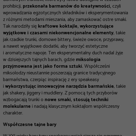
prohibicji,
przekonała barmanów do kreatywności,
czyli
wprowadzania egzotycznych składników i eksperymentowania
z różnymi metodami mieszania, aby zamaskować ostre smaki.
Tak narodziły się
kraftowe koktajle, wykorzystujące
wyjątkowe i czasami niekonwencjonalne elementy
, takie
jak rzadkie trunki, domowe bittery, świeże owoce, przyprawy,
a nawet wyjątkowe dodatki, aby tworzyć estetyczne
i aromatyczne napoje. Ten eksperymentalny duch nadal żyje
w dzisiejszych tajnych barach, gdzie
miksologia
przyjmowana jest jako forma sztuki.
Współcześni
miksolodzy nieustannie poszerzają granice tradycyjnego
barmaństwa, czerpiąc inspirację z ery speakeasy
i
wykorzystując innowacyjne narzędzia barmańskie
, takie
jak shakery, jiggery i muddlery. Z pomocą tych przyborów
wzbogacają trunki o
nowe smaki, stosują techniki
molekularne
i nadają klasycznym koktajlom współczesny
charakter.
Współczesne tajne bary