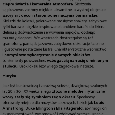
ciepłe światła i kameralna atmosfera
. Siedzenia
są pluszowe, zasłony miękkie i aksamitne, a wystrój obejmuje
wzory art déco i staromodne naczynia barmańskie
.
Kieliszki do koktajli, polerowane mosiężne shakery, zabytkowe
łyżki barowe i ciężkie, inspirowane barokiem karafki do likieru
definiują doświadczenie serwowania napojów, dodając
mu nuty elegancji. We wnętrzach dostrzegalne są też
gramofony, pamiątki jazzowe, zabytkowe dekoracje ścienne
i gustownie postarzane lustra. Charakterystyczne wzornictwo
i
pomysłowe wykorzystanie dawnych obiektów
to elementy powszechne,
wzbogacają narrację o minionym
stuleciu
. Urok lokalu leży w jego zagadkowej naturze.
Muzyka
Jazz był buntowniczą i zaraźliwą ścieżką dźwiękową szalonych
lat 20. i 30. XX wieku, a jego
złożone melodie i rytmiczne
wzory stały się symbolem tego okresu
. Speakeasy
oferowały miejsce dla muzyków jazzowych, takich jak
Louis
Armstrong, Duke Ellington i Ella Fitzgerald,
aby mogli oni
eksperymentować, występować i zdobywać szersze uznanie.