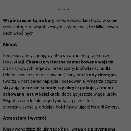
fot. Google
Współczesne tajne bary
p
rzede wszystkim łączą w sobie
urok vintage ze współczesnym stylem, mają też kilka innych
cech wspólnych:
Klimat
Speakeasy przyciągają wyjątkową atmosferą tajemnicy
i ekscytacji.
Charakterystyczne zamaskowane wejścia
–
od książkowych regałów, przez szafy, lodówki czy budki
telefoniczne aż po przesuwane ściany oraz
kody dostępu
tworzą klimat pełen napięcia i oczekiwania. Wnętrza często
skrywają
sekretne schody czy ukryte pokoje, a menu
schowane jest w książkach
, dodając jeszcze więcej uroku.
Współczesne lokale tego typu łączą przeszłość
z teraźniejszością, oddając hołd fascynującej historii Ameryki.
Atmosfera i wystrój
Kiedy wchodzisz do ukrytego baru, witają cię
przyćmione,