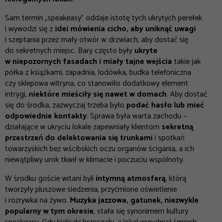
Sam termin „speakeasy” oddaje istotę tych ukrytych perełek
i wywodzi się z
idei mówienia cicho, aby uniknąć uwagi
i szeptania przez mały otwór w drzwiach, aby dostać się
do sekretnych miejsc. Bary często były
ukryte
w niepozornych fasadach i miały tajne wejścia
takie jak
półka z książkami, zapadnia, lodówka, budka telefoniczna
czy sklepowa witryna, co stanowiło dodatkowy element
intrygi,
niektóre mieściły się nawet w domach
. Aby dostać
się do środka, zazwyczaj trzeba było
podać hasło lub mieć
odpowiednie kontakty
. Sprawa była warta zachodu –
działające w ukryciu lokale zapewniały klientom
sekretną
przestrzeń do delektowania się trunkami
i spotkań
towarzyskich bez wścibskich oczu organów ścigania, a ich
niewątpliwy urok tkwił w klimacie i poczuciu wspólnoty.
W środku goście witani byli
intymną atmosferą
, którą
tworzyły pluszowe siedzenia, przyćmione oświetlenie
i rozrywka na żywo.
Muzyka jazzowa, gatunek, niezwykle
popularny w tym okresie
, stała się synonimem kultury