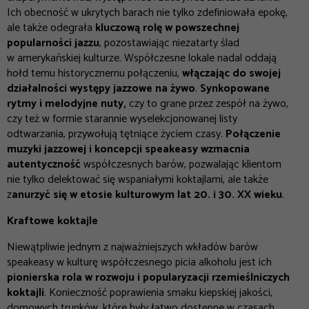
Ich obecność w ukrytych barach nie tylko zdefiniowała epokę,
ale także odegrała
kluczową rolę w powszechnej
popularności jazzu
, pozostawiając niezatarty ślad
w amerykańskiej kulturze. Współczesne lokale nadal oddają
hołd temu historycznemu połączeniu,
włączając do swojej
działalności występy jazzowe na żywo
.
Synkopowane
rytmy i melodyjne nuty,
czy to grane przez zespół na żywo,
czy też w formie starannie wyselekcjonowanej listy
odtwarzania, przywołują tętniące życiem czasy.
Połączenie
muzyki jazzowej i koncepcji speakeasy wzmacnia
autentyczność
współczesnych barów, pozwalając klientom
nie tylko delektować się wspaniałymi koktajlami, ale także
z
anurzyć się w etosie kulturowym lat 20. i 30. XX wieku
.
Kraftowe koktajle
Niewątpliwie jednym z najważniejszych wkładów barów
speakeasy w kulturę współczesnego picia alkoholu jest ich
pionierska rola w rozwoju i popularyzacji rzemieślniczych
koktajli
. Konieczność poprawienia smaku kiepskiej jakości,
domowych trunków, które były łatwo dostępne w czasach