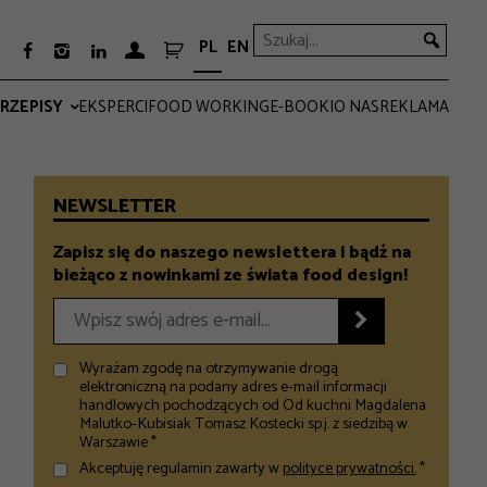
PL
EN



RZEPISY
EKSPERCI
FOOD WORKING
E-BOOKI
O NAS
REKLAMA
PRO
EVERYDAY
NEWSLETTER
Zapisz się do naszego newslettera i bądź na
bieżąco z nowinkami ze świata food design!

Wyrażam zgodę na otrzymywanie drogą
elektroniczną na podany adres e-mail informacji
handlowych pochodzących od Od kuchni Magdalena
Malutko-Kubisiak Tomasz Kostecki sp.j. z siedzibą w
Warszawie *
Akceptuję regulamin zawarty w
polityce prywatności.
*