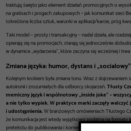
traktują święto jako element działań promocyjnych o wysok
na gratisach i progach zakupowych – jak komunikat sieci
(określona liczba sztuk, warunki w aplikacji/karcie, próg kw
Taki model – prosty i transakcyjny – nadal działa, ale rzadzi
opierają się na promocjach, starają się jednocześnie dobu
w dynamice „wydarzenia”, które zaczyna się wcześniej i trwa 
Zmiana języka: humor, dystans i „socialowy
Kolejnym krokiem była zmiana tonu. Wraz z dojrzewaniem s
autoironii i zrozumiałych dla odbiorcy skojarzeń.
Tłusty Cz
memiczny język i wspólnotowy „inside joke” – wszyscy
a nie tylko wypiek. W praktyce marki zaczęły walczyć j
i udostępnienia.
W branżowych omówieniach Tłustego Czwa
że komunikacja jest wtedy wyjątkowo podatna na formaty kr
pretekstu do publikowania i komentowania.