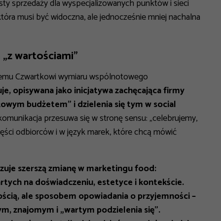
sty sprzedaży dla wyspecjalizowanych punktów i sieci
która musi być widoczna, ale jednocześnie mniej nachalna
 „z wartościami”
ustemu Czwartkowi wymiaru wspólnotowego
e, opisywana jako inicjatywa zachęcająca firmy
kowym budżetem” i dzielenia się tym w social
komunikacja przesuwa się w stronę sensu: „celebrujemy,
ęści odbiorców i w język marek, które chcą mówić
zuje szerszą zmianę w marketingu food:
tych na doświadczeniu, estetyce i kontekście.
pnością, ale sposobem opowiadania o przyjemności –
ym, znajomym i „wartym podzielenia się”.