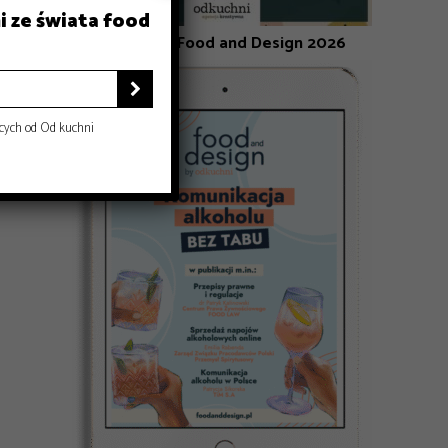
i ze świata food
Kalendarz Food and Design 2026

cych od Od kuchni