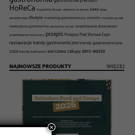
gastronomia premium
HoReCa
kawa
hospitality design
jedzenie na wynos
kawa
lifestyle
michelin
marketing gastronomiczny
bezkofeinowa
michelin guide
nowoczesna gastronomia
projektowanie doświadczeń
panorama sky bar
przepis
Przepisy
Ptak Warsaw Expo
projektowanie restauracji
restauracje
trendy gastronomiczne
trendy gastronomiczne
zero waste
zakupy
2026
warszawa
trendy kulinarne
NAJNOWSZE PRODUKTY
WIĘCEJ
×