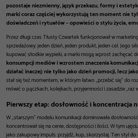
pozostaje niezmienny, język przekazu, formy i estetyk
marki coraz częściej wykorzystują ten moment nie t
doświadczeń i rytuałów – opowieści o stylu życia, em
Przez długi czas Tłusty Czwartek funkcjonował w marketi
sprzedażowy: jeden dzień, jeden produkt, jeden cel. Jego s
kupować słodkie wypieki, a marki mogą wprost zachęcać d
konsumpcji mediów i wzrostem znaczenia komunikacji
działać inaczej: nie tylko jako dzień promocji, lecz ja
stał się też momentem, w którym łatwo „przebić się” do ro
mówić o pączkach, kolejkach, przyjemności i zasadzie „raz
Pierwszy etap: dosłowność i koncentracja n
W „starszym” modelu komunikacji dominowała dosłowność.
koncentrował się na cenie, dostępności i ilości. W tym uj
jako zakupowy impuls: przyjdź, kup, skorzystaj. Ten styl do