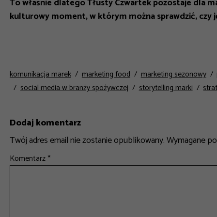
To właśnie dlatego Tłusty Czwartek pozostaje dla mar
kulturowy moment, w którym można sprawdzić, czy języ
komunikacja marek
marketing food
marketing sezonowy
social media w branży spożywczej
storytelling marki
stra
Dodaj komentarz
Twój adres email nie zostanie opublikowany.
Wymagane pol
Komentarz
*