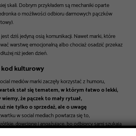
iej skali. Dobrym przykładem są mechaniki oparte
 Biedronka o możliwości odbioru darmowych pączków
otowy).
ej jest dziś jedyną osią komunikacji. Nawet marki, które
dować warstwę emocjonalną albo chociaż osadzić przekaz
dłużej niż jeden dzień.
” kod kulturowy
ocial mediów marki zaczęły korzystać z humoru,
wartek stał się tematem, w którym łatwo o lekki,
 wiemy, że pączek to mały rytuał,
uż nie tylko o sprzedaż, ale o uwagę
rtku w social mediach powtarza się to,
ótkie, dowcipne i angażujące, bo odbiorcy sami szukają