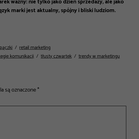
ek ważny: nie tylko jako dzień sprzedaży, ale jako
k marki jest aktualny, spójny i bliski ludziom.
pączki
retail marketing
tegie komunikacji
tłusty czwartek
trendy w marketingu
a są oznaczone
*