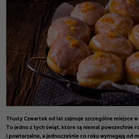
Tłusty Czwartek od lat zajmuje szczególne miejsce
To jedno z tych świąt, które są niemal powszechnie 
i powtarzalne, a jednocześnie co roku wymagają od 