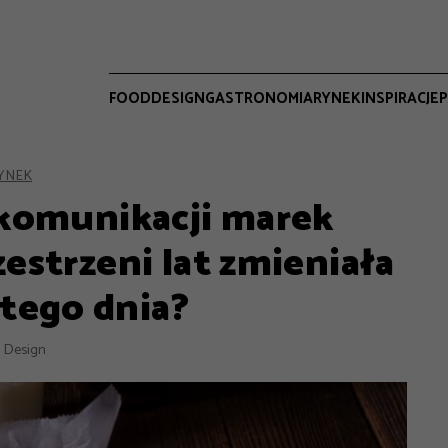
FOOD
DESIGN
GASTRONOMIA
RYNEK
INSPIRACJE
P
YNEK
komunikacji marek
estrzeni lat zmieniała
 tego dnia?
 Design