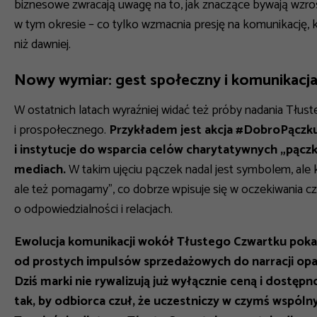
biznesowe zwracają uwagę na to, jak znaczące bywają wzro
w tym okresie – co tylko wzmacnia presję na komunikację, 
niż dawniej.
Nowy wymiar: gest społeczny i komunikacja
W ostatnich latach wyraźniej widać też próby nadania Tł
i prospołecznego.
Przykładem jest akcja #DobroPączkuj
i instytucje do wsparcia celów charytatywnych „pącz
mediach.
W takim ujęciu pączek nadal jest symbolem, ale 
ale też pomagamy”, co dobrze wpisuje się w oczekiwania cz
o odpowiedzialności i relacjach.
Ewolucja komunikacji wokół Tłustego Czwartku poka
od prostych impulsów sprzedażowych do narracji opar
Dziś marki nie rywalizują już wyłącznie ceną i dostę
tak, by odbiorca czuł, że uczestniczy w czymś wspóln