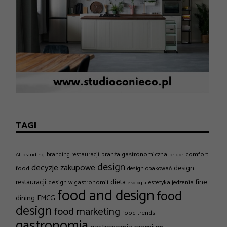
TAGI
branża gastronomiczna
comfort
branding restauracji
AI
branding
bridor
design
decyzje zakupowe
design
food
design opakowań
dieta
fine
restauracji
design w gastronomii
estetyka jedzenia
ekologia
food and design
food
dining
FMCG
design
food marketing
food trends
gastronomia