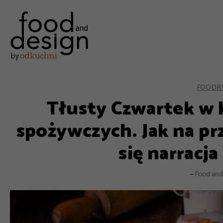
FOOD
R
Tłusty Czwartek w 
spożywczych. Jak na prz
się narracja
–
Food and