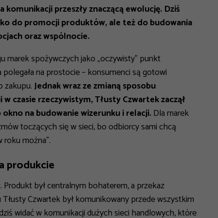
a komunikacji przeszły znaczącą ewolucję. Dziś
ylko do promocji produktów, ale też do budowania
ocjach oraz wspólnocie.
ngu marek spożywczych jako „oczywisty” punkt
iła polegała na prostocie – konsumenci są gotowi
o zakupu.
Jednak wraz ze zmianą sposobu
 w czasie rzeczywistym, Tłusty Czwartek zaczął
ko okno na budowanie wizerunku i relacji.
Dla marek
zmów toczących się w sieci, bo odbiorcy sami chcą
 w roku można”.
a produkcie
 Produkt był centralnym bohaterem, a przekaz
ęciu Tłusty Czwartek był komunikowany przede wszystkim
 dziś widać w komunikacji dużych sieci handlowych, które