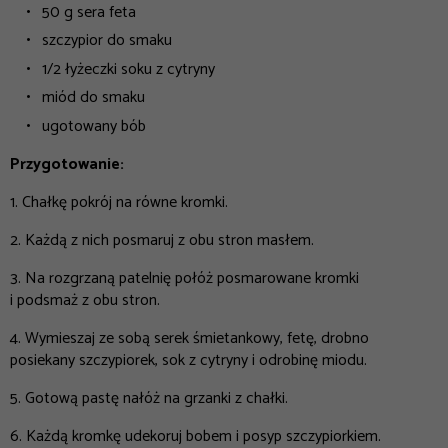
50 g sera feta
szczypior do smaku
1/2 łyżeczki soku z cytryny
miód do smaku
ugotowany bób
Przygotowanie:
1. Chałkę pokrój na równe kromki.
2. Każdą z nich posmaruj z obu stron masłem.
3. Na rozgrzaną patelnię połóż posmarowane kromki
i podsmaż z obu stron.
4. Wymieszaj ze sobą serek śmietankowy, fetę, drobno
posiekany szczypiorek, sok z cytryny i odrobinę miodu.
5. Gotową pastę nałóż na grzanki z chałki.
6. Każdą kromkę udekoruj bobem i posyp szczypiorkiem.