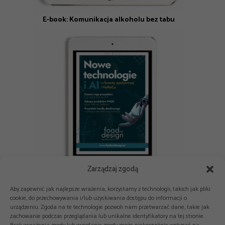
E-book: Komunikacja alkoholu bez tabu
Zarządzaj zgodą
E-book: Nowe technologie i AI w branży spożywczej i HoReCa
Aby zapewnić jak najlepsze wrażenia, korzystamy z technologii, takich jak pliki
cookie, do przechowywania i/lub uzyskiwania dostępu do informacji o
urządzeniu. Zgoda na te technologie pozwoli nam przetwarzać dane, takie jak
zachowanie podczas przeglądania lub unikalne identyfikatory na tej stronie.