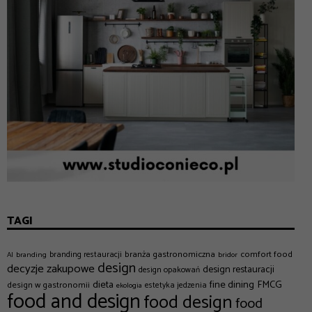
TAGI
branża gastronomiczna
comfort food
branding restauracji
AI
branding
bridor
design
decyzje zakupowe
design restauracji
design opakowań
dieta
fine dining
FMCG
design w gastronomii
estetyka jedzenia
ekologia
food and design
food design
food