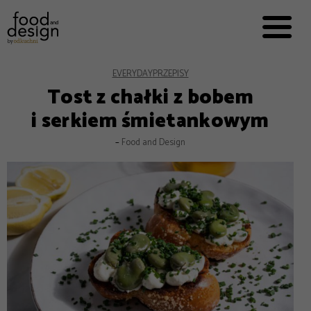
PRZEPISY


PRO
EVERYDAY
EKSPERCI
EVERYDAY
PRZEPISY
Tost z chałki z bobem
FOOD WORKING
i serkiem śmietankowym
E-BOOKI
–
Food and Design
O NAS
REKLAMA