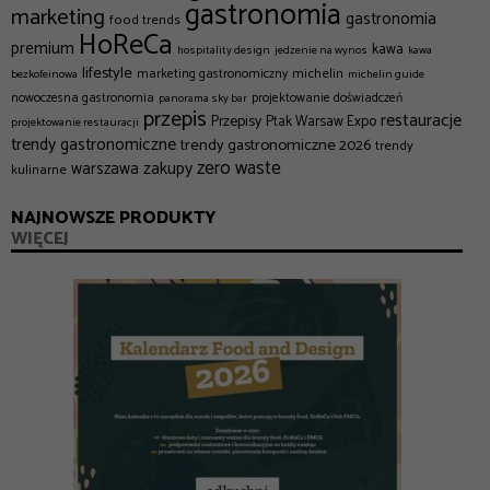
gastronomia
marketing
gastronomia
food trends
HoReCa
premium
kawa
hospitality design
jedzenie na wynos
kawa
lifestyle
michelin
marketing gastronomiczny
bezkofeinowa
michelin guide
nowoczesna gastronomia
projektowanie doświadczeń
panorama sky bar
przepis
restauracje
Przepisy
Ptak Warsaw Expo
projektowanie restauracji
trendy gastronomiczne
trendy gastronomiczne 2026
trendy
zero waste
zakupy
warszawa
kulinarne
NAJNOWSZE PRODUKTY
WIĘCEJ