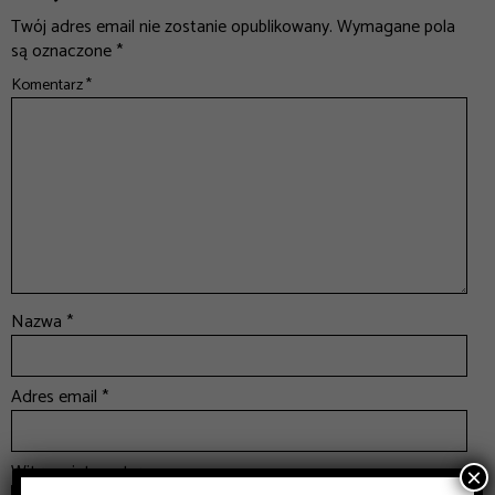
Twój adres email nie zostanie opublikowany.
Wymagane pola
są oznaczone
*
Komentarz
*
Nazwa
*
Adres email
*
Witryna internetowa
×