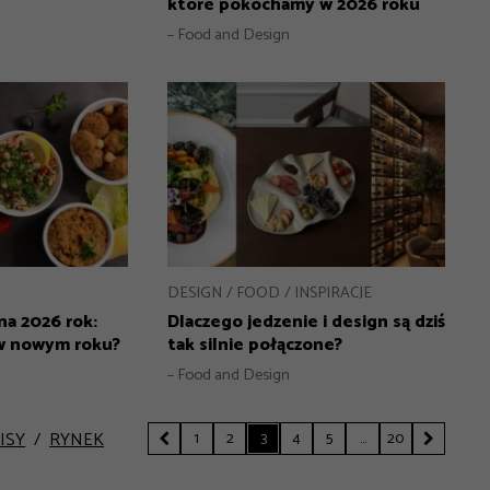
które pokochamy w 2026 roku
– Food and Design
DESIGN
FOOD
INSPIRACJE
na 2026 rok:
Dlaczego jedzenie i design są dziś
 w nowym roku?
tak silnie połączone?
– Food and Design
1
2
3
4
5
…
20
ISY
RYNEK

