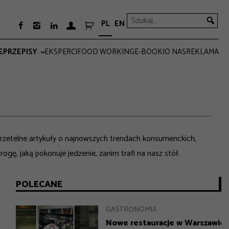
PL
EN



E
PRZEPISY
EKSPERCI
FOOD WORKING
E-BOOKI
O NAS
REKLAMA
PRO
EVERYDAY
esz rzetelne artykuły o najnowszych trendach konsumenckich,
, jaką pokonuje jedzenie, zanim trafi na nasz stół.
POLECANE
GASTRONOMIA
DESIGN
INSPIRACJE
GASTRONOMIA
Nowe restauracje w Warszawie 
Jak Gen Z zmienia współczesny
Prezenty na Dzień Mamy –
Nowe restauracje w Warszawie.