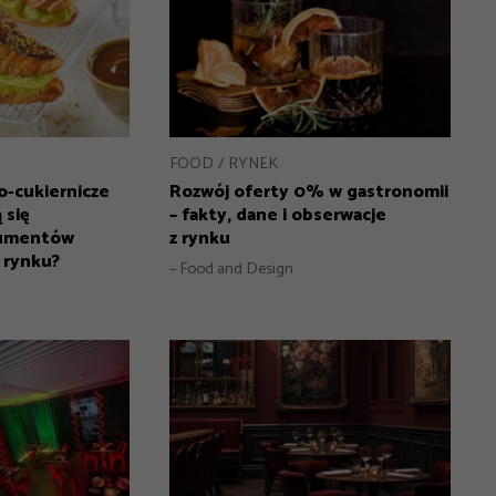
FOOD
RYNEK
o-cukiernicze
Rozwój oferty 0% w gastronomii
 się
– fakty, dane i obserwacje
sumentów
z rynku
a rynku?
– Food and Design