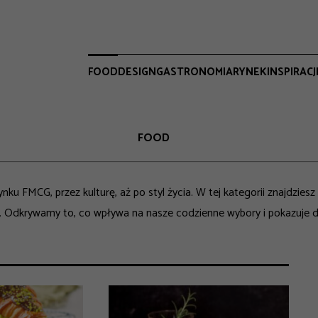
FOOD
DESIGN
GASTRONOMIA
RYNEK
INSPIRACJ
FOOD
ynku FMCG, przez kulturę, aż po styl życia. W tej kategorii znajdzi
dkrywamy to, co wpływa na nasze codzienne wybory i pokazuje drogę