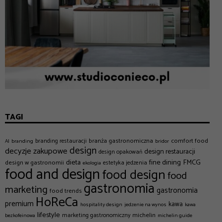
TAGI
branża gastronomiczna
comfort food
branding restauracji
AI
branding
bridor
design
decyzje zakupowe
design restauracji
design opakowań
dieta
fine dining
FMCG
design w gastronomii
estetyka jedzenia
ekologia
food and design
food design
food
gastronomia
marketing
gastronomia
food trends
HoReCa
premium
kawa
hospitality design
jedzenie na wynos
kawa
lifestyle
michelin
marketing gastronomiczny
bezkofeinowa
michelin guide