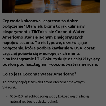
Czy woda kokosowa i espresso to dobre
połączenie? Dla wielu brzmi to jak kulinarny
eksperyment z TikToka, ale Coconut Water
Americano stał się jednym z najgorętszych
napojów sezonu. To nietypowe, orzeźwiające
połączenie, które podbija kawiarnie w USA, coraz
częściej pojawia się w europejskich menu,
a na Instagramie i TikToku zyskuje dziesiątki tysięcy
odsłon pod hasztagiem #coconutwateramericano.
Co to jest Coconut Water Americano?
To prosty napój z zaskakującym efektem smakowym.
Składniki:
100–120 ml schłodzonej wody kokosowej (najlepiej
naturalnej, bez dodatku cukru),