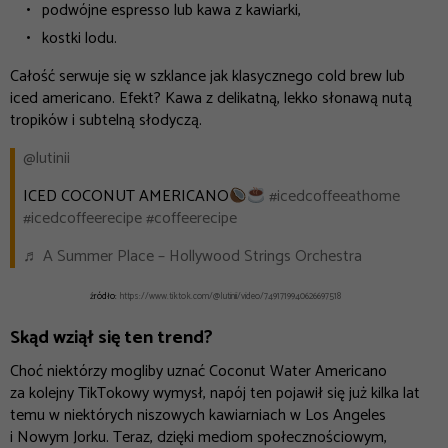
podwójne espresso lub kawa z kawiarki,
kostki lodu.
Całość serwuje się w szklance jak klasycznego cold brew lub
iced americano. Efekt? Kawa z delikatną, lekko słonawą nutą
tropików i subtelną słodyczą.
@lutinii
ICED COCONUT AMERICANO
#icedcoffeeathome
#icedcoffeerecipe
#coffeerecipe
♬ A Summer Place – Hollywood Strings Orchestra
źródło:
https://www.tiktok.com/@lutinii/video/7491719940626697518
Skąd wziął się ten trend?
Choć niektórzy mogliby uznać Coconut Water Americano
za kolejny TikTokowy wymysł, napój ten pojawił się już kilka lat
temu w niektórych niszowych kawiarniach w Los Angeles
i Nowym Jorku. Teraz, dzięki mediom społecznościowym,