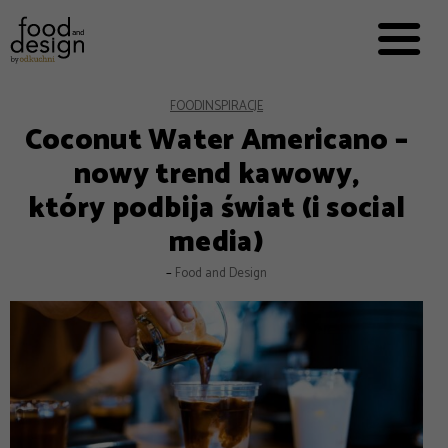
PRZEPISY


PRO
EVERYDAY
EKSPERCI
FOOD
INSPIRACJE
Coconut Water Americano –
FOOD WORKING
nowy trend kawowy,
E-BOOKI
który podbija świat (i social
O NAS
media)
REKLAMA
–
Food and Design