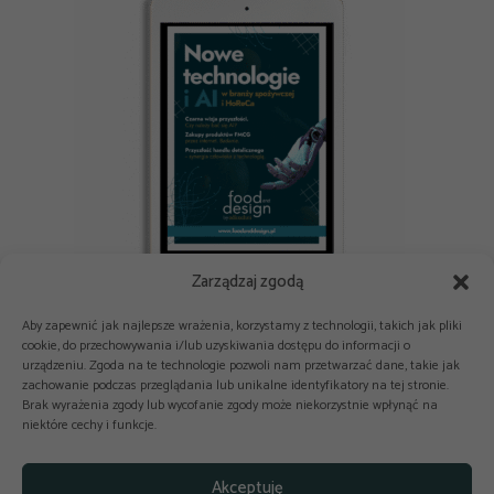
Zarządzaj zgodą
E-book: Nowe technologie i AI w branży spożywczej i HoReCa
Aby zapewnić jak najlepsze wrażenia, korzystamy z technologii, takich jak pliki
cookie, do przechowywania i/lub uzyskiwania dostępu do informacji o
urządzeniu. Zgoda na te technologie pozwoli nam przetwarzać dane, takie jak
zachowanie podczas przeglądania lub unikalne identyfikatory na tej stronie.
Brak wyrażenia zgody lub wycofanie zgody może niekorzystnie wpłynąć na
niektóre cechy i funkcje.



Copyright © 2025-2026 odkuchni.co
Akceptuję