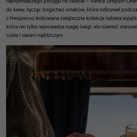
najsłynniejszego pociągu na świecie
— Venice Simplon-Orien
do kawy, łącząc bogactwo smaków, które odkrywał podczas
z Nespresso limitowana świąteczna kolekcja nabiera wyjąt
która nie tylko wprowadza magię świąt, ale również stanow
sobie i swoim najbliższym.