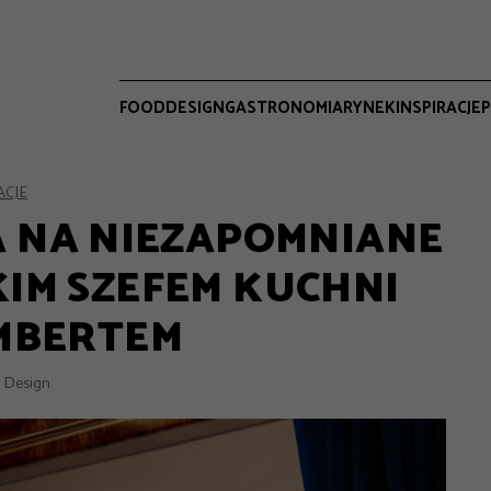
FOOD
DESIGN
GASTRONOMIA
RYNEK
INSPIRACJE
P
ACJE
A NA NIEZAPOMNIANE
KIM SZEFEM KUCHNI
IMBERTEM
 Design