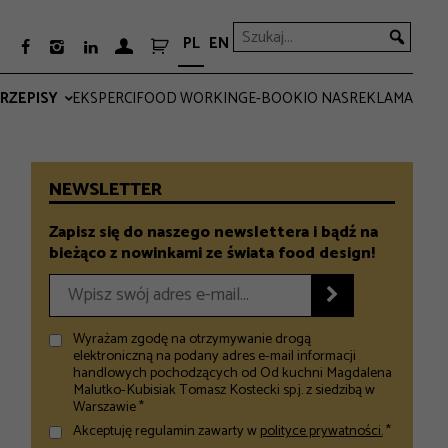
PL
EN



RZEPISY
EKSPERCI
FOOD WORKING
E-BOOKI
O NAS
REKLAMA
PRO
EVERYDAY
NEWSLETTER
Zapisz się do naszego newslettera i bądź na
bieżąco z nowinkami ze świata food design!

Wyrażam zgodę na otrzymywanie drogą
elektroniczną na podany adres e-mail informacji
handlowych pochodzących od Od kuchni Magdalena
Malutko-Kubisiak Tomasz Kostecki sp.j. z siedzibą w
Warszawie *
Akceptuję regulamin zawarty w
polityce prywatności.
*