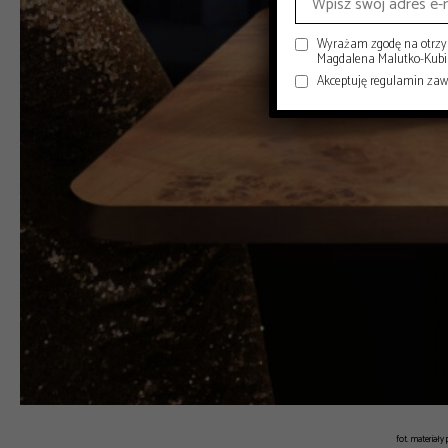
Wyrażam zgodę na otrzym
Magdalena Malutko-Kubisi
Akceptuję regulamin za
fot. materiał