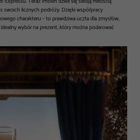
t-Expressu. Teraz Imbert dzieli się swoją miłością
 swoich licznych podróży. Dzięki współpracy
kowego charakteru – to prawdziwa uczta dla zmysłów,
i idealny wybór na prezent, który można podarować