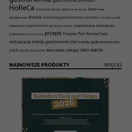
gastronomia premium
HoReCa
kawa
hospitality design
jedzenie na wynos
kawa
lifestyle
michelin
marketing gastronomiczny
bezkofeinowa
michelin guide
nowoczesna gastronomia
projektowanie doświadczeń
panorama sky bar
przepis
Przepisy
Ptak Warsaw Expo
projektowanie restauracji
restauracje
trendy gastronomiczne
trendy gastronomiczne
zero waste
zakupy
2026
warszawa
trendy kulinarne
NAJNOWSZE PRODUKTY
WIĘCEJ