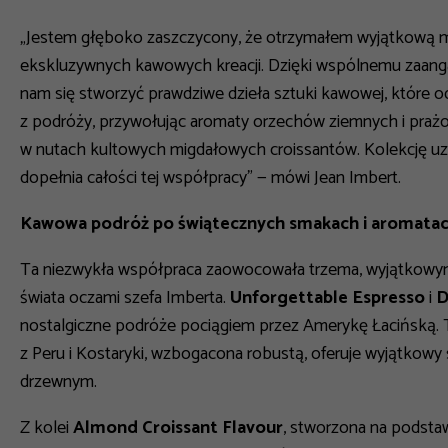
„Jestem głęboko zaszczycony, że otrzymałem wyjątkową m
ekskluzywnych kawowych kreacji. Dzięki wspólnemu zaanga
nam się stworzyć prawdziwe dzieła sztuki kawowej, które o
z podróży, przywołując aromaty orzechów ziemnych i praż
w nutach kultowych migdałowych croissantów. Kolekcję uz
dopełnia całości tej współpracy”
— mówi Jean Imbert.
Kawowa podróż po świątecznych smakach i aromata
Ta niezwykła współpraca zaowocowała trzema, wyjątkowymi
świata oczami szefa Imberta.
Unforgettable Espresso
i
D
nostalgiczne podróże pociągiem przez Amerykę Łacińską. T
z Peru i Kostaryki, wzbogacona robustą, oferuje wyjątkow
drzewnym.
Z kolei
Almond Croissant Flavour
, stworzona na podsta