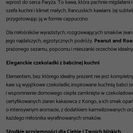
wprost do serca Paryża. To kawa, która pachnie migdałami
szefa kuchni i klimat małych, francuskich kawiarni. Jej subt
przygotowując ją w formie cappuccino.
Dla miłośników wyrazistych, rozgrzewających smaków Jean 
jego najdalszych, egzotycznych podróży.
Peanut and Roa
prażonego sezamu, popcornu i mieszanki orzechów idealny
Eleganckie czekoladki z babcinej kuchni
Elementem, bez którego idealny prezent nie jest kompletny,
kaw są wyjątkowe czekoladki, inspirowane kuchnią babci Je
i wspomnienie domowego ciepła zamknięte w czekoladowe
certyfikowanych ziaren kakaowca z Kongo, a ich smak opart
o intensywnym aromacie, z dodatkiem karmelizowanych orz
każdego miłośnika wyrafinowanych smaków.
Słodkie przyjemności dla Ciebie i Twoich bliskich