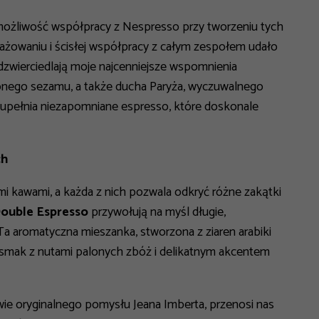
ożliwość współpracy z Nespresso przy tworzeniu tych
żowaniu i ścisłej współpracy z całym zespołem udało
dzwierciedlają moje najcenniejsze wspomnienia
onego sezamu, a także ducha Paryża, wyczuwalnego
upełnia niezapomniane espresso, które doskonale
ch
 kawami, a każda z nich pozwala odkryć różne zakątki
ouble Espresso
przywołują na myśl długie,
a aromatyczna mieszanka, stworzona z ziaren arabiki
y smak z nutami palonych zbóż i delikatnym akcentem
wie oryginalnego pomysłu Jeana Imberta, przenosi nas