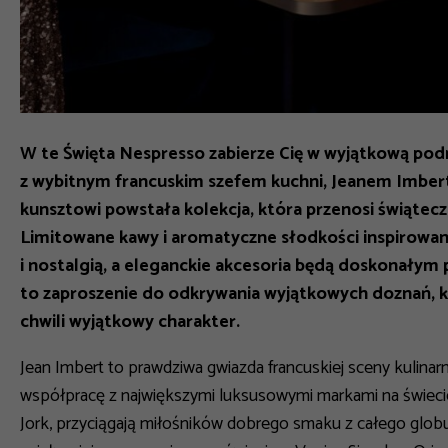
W te Święta Nespresso zabierze Cię w wyjątkową podr
z wybitnym francuskim szefem kuchni, Jeanem Imbert
kunsztowi powstała kolekcja, która przenosi świątec
Limitowane kawy i aromatyczne słodkości inspirowa
i nostalgią, a eleganckie akcesoria będą doskonałym p
to zaproszenie do odkrywania wyjątkowych doznań, kt
chwili wyjątkowy charakter.
Jean Imbert to prawdziwa gwiazda francuskiej sceny kulinarne
współpracę z największymi luksusowymi markami na świecie
Jork, przyciągają miłośników dobrego smaku z całego glo