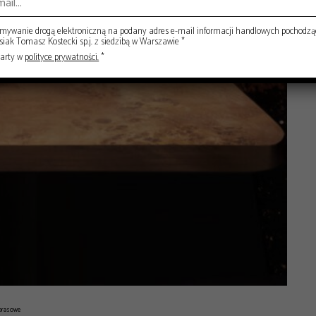
ywanie drogą elektroniczną na podany adres e-mail informacji handlowych pochodzą
ak Tomasz Kostecki sp.j. z siedzibą w Warszawie *
warty w
polityce prywatności.
*
y prasowe