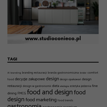
TAGI
branża gastronomiczna
comfort
branding restauracji
AI
branding
bridor
design
decyzje zakupowe
design
food
design opakowań
dieta
fine
restauracji
design w gastronomii
estetyka jedzenia
ekologia
food and design
food
dining
FMCG
design
food marketing
food trends
gastronomia