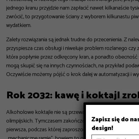
jednego kranu przyjdzie nam zapłacić nawet kilkanaście tysi
zwrócić, to przygotowanie ściany z wyborem kilkunastu piw
wydatkiem.
Zalety rozwiązania są jednak trudne do przecenienia. Z nal
przyspiesza czas obsługi i niweluje problem rozlanego czy 
która popłynie przez odkręcony kran, a ponadto obecność ś
mogą skupić się na innych czynnościach, na przykład podaw
Oczywiście możemy pójść o krok dalej w automatyzacji i w
Rok 2032: kawę i koktajl zro
Alkoholowe koktajle nie są przeważnie pierwszym skojarzen
Zapisz się do n
olimpijskich. Tymczasem zakończona w lutym tego roku zimo
design!
pierwsza, podczas której zaproszonych gości obsługiwał b
„mechaniczne ramię”, bowiem to ono stanowiło główną czę