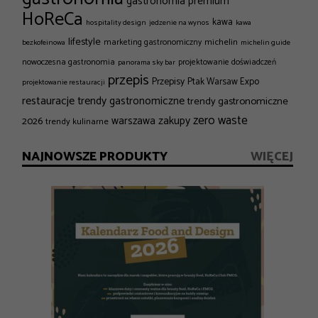
gastronomia premium
HoReCa
kawa
hospitality design
jedzenie na wynos
kawa
lifestyle
michelin
marketing gastronomiczny
bezkofeinowa
michelin guide
nowoczesna gastronomia
projektowanie doświadczeń
panorama sky bar
przepis
Przepisy
Ptak Warsaw Expo
projektowanie restauracji
restauracje
trendy gastronomiczne
trendy gastronomiczne
zero waste
zakupy
2026
warszawa
trendy kulinarne
NAJNOWSZE PRODUKTY
WIĘCEJ