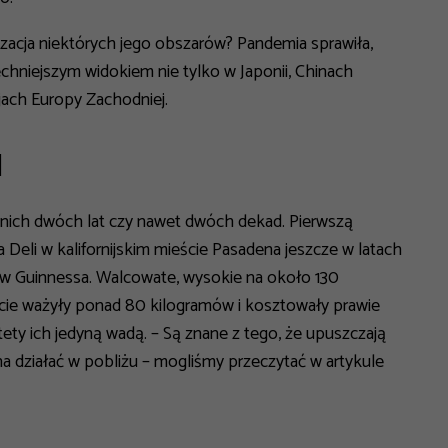
acja niektórych jego obszarów? Pandemia sprawiła,
chniejszym widokiem nie tylko w Japonii, Chinach
jach Europy Zachodniej.
d
tnich dwóch lat czy nawet dwóch dekad. Pierwszą
Deli w kalifornijskim mieście Pasadena jeszcze w latach
ów Guinnessa. Walcowate, wysokie na około 130
cie ważyły ponad 80 kilogramów i kosztowały prawie
tety ich jedyną wadą. –
Są znane z tego, że upuszczają
na działać w pobliżu
– mogliśmy przeczytać w artykule