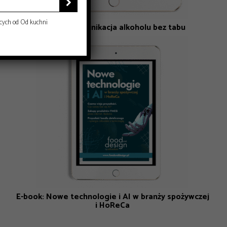

cych od Od kuchni
E-book: Komunikacja alkoholu bez tabu
E-book: Nowe technologie i AI w branży spożywczej
i HoReCa