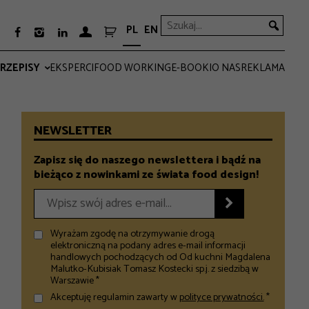
PL
EN



RZEPISY
EKSPERCI
FOOD WORKING
E-BOOKI
O NAS
REKLAMA
PRO
EVERYDAY
NEWSLETTER
Zapisz się do naszego newslettera i bądź na
bieżąco z nowinkami ze świata food design!

Wyrażam zgodę na otrzymywanie drogą
elektroniczną na podany adres e-mail informacji
handlowych pochodzących od Od kuchni Magdalena
Malutko-Kubisiak Tomasz Kostecki sp.j. z siedzibą w
Warszawie *
Akceptuję regulamin zawarty w
polityce prywatności.
*