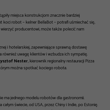
tąpiły miejsca konstrukcjom znacznie bardziej
koci robot – kelner BellaBot – potrafi uśmiechać się,
li wierzyć producentowi, może także polecić nam
nej i hotelarskiej, zapewniające sprawną dostawę
a również uwagę klientów i wzbudza ich sympatię.
zysztof Nester
, kierownik regionalny restauracji Pizza
którym można spotkać kociego robota.
nie ma jednego modelu robotów dla gastronomii.
 całym świecie, od USA, przez Chiny i Indie, po Estonię.