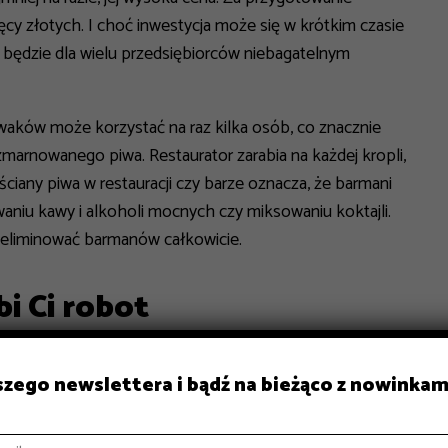
ęcy złotych. I choć inwestycja może się w krótkim czasie
 będzie dla wielu przedsiębiorców niebagatelnym
ewaków może korzystać na raz kilka osób, co znacznie
zmarnowanego piwa. Restaurator zarabia na każdej kropli,
ciany piwa w restauracji czy barze oznacza, że barmani
aniu kawy i alkoholi mocnych czy miksowaniu koktajli.
yeliminować barmanów całkowicie.
bi Ci robot
iem, jakie większość z nas ma na myśl o igrzyskach
aszego newslettera i bądź na bieżąco z nowinkam
wa olimpiada w Pekinie przejdzie do historii także jako
arman – robot. Właściwsze byłoby jednak określenie
ść maszyny przygotowującej koktajle dostępne dla