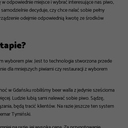
 w odpowiednie miejsce i wybrać interesujące nas piwo,
amodzielnie decyduje, czy chce nalać sobie pełny
ec urządzenie odejmie odpowiednią kwotę ze środków
tapie?
ym wyborem piw. Jest to technologia stworzona przede
e dla mniejszych piwiarni czy restauracji z wyborem
 Choć w Gdańsku robiliśmy beer walla z jedynie sześcioma
więcej. Ludzie lubią sami nalewać sobie piwo. Sądzę,
ązania, będą tracić klientów. Na razie jeszcze ten system
emar Tymiński.
mniej na razie, jej wysoka cena. Za przygotowanie