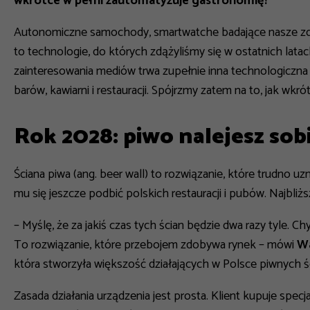
wkrótce w pełni zautomatyzuje gastronomię?
Autonomiczne samochody, smartwatche badające nasze zdro
to technologie, do których zdążyliśmy się w ostatnich lata
zainteresowania mediów trwa zupełnie inna technologiczna 
barów, kawiarni i restauracji. Spójrzmy zatem na to, jak wk
Rok 2028: piwo nalejesz sob
Ściana piwa (ang.
beer wall
) to rozwiązanie, które trudno uz
mu się jeszcze podbić polskich restauracji i pubów. Najbliż
–
Myślę, że za jakiś czas tych ścian będzie dwa razy tyle. C
To rozwiązanie, które przebojem zdobywa rynek
– mówi
Wa
która stworzyła większość działających w Polsce piwnych ś
Zasada działania urządzenia jest prosta. Klient kupuje spec