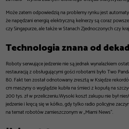
Może zatem odpowiedzią na problemy rynku jest automatyz
że napędzani energią elektryczną kelnerzy są coraz powsze
czy Singapurze, ale także w Stanach Zjednoczonych czy kra
Technologia znana od deka
Roboty serwujące jedzenie nie są jednak wynalazkiem osta
restauracją z obsługującymi gości robotami było Two Panda 
80. Fakt ten został odnotowany zresztą w Księdze rekord
cm maszyny o wyglądzie kubła na śmieci z kopułą na szczy
200 tys. zł w przeliczeniu.Wysoki koszt zakupu nie był nies
jedzenie i kręcą się w kółko, gdy tylko radio policyjne zaczy
na temat robotów zamieszczonym w „Miami News”.