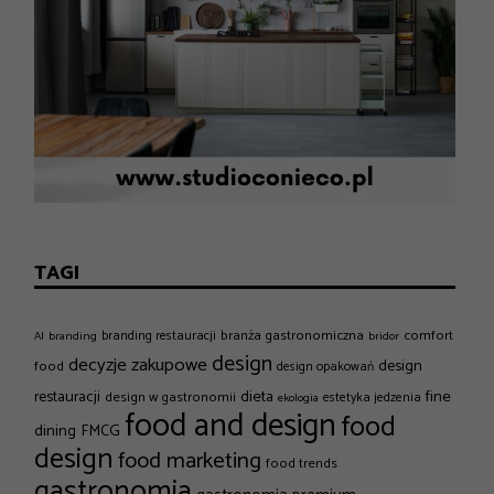
TAGI
branża gastronomiczna
comfort
branding restauracji
AI
branding
bridor
design
decyzje zakupowe
design
food
design opakowań
dieta
fine
restauracji
design w gastronomii
estetyka jedzenia
ekologia
food and design
food
dining
FMCG
design
food marketing
food trends
gastronomia