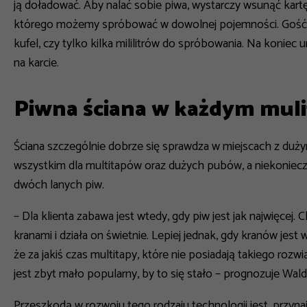
ją doładować. Aby nalać sobie piwa, wystarczy wsunąć kartę
którego możemy spróbować w dowolnej pojemności. Gość s
kufel, czy tylko kilka mililitrów do spróbowania. Na koni
na karcie.
Piwna ściana w każdym muli
Ściana szczególnie dobrze się sprawdza w miejscach z duż
wszystkim dla multitapów oraz dużych pubów, a niekonieczni
dwóch lanych piw.
–
Dla klienta zabawa jest wtedy, gdy piw jest jak najwięcej.
kranami i działa on świetnie. Lepiej jednak, gdy kranów jest 
że za jakiś czas multitapy, które nie posiadają takiego rozwi
jest zbyt mało popularny, by to się stało
– prognozuje Wald
Przeszkodą w rozwoju tego rodzaju technologii jest, przynaj