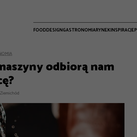
FOOD
DESIGN
GASTRONOMIA
RYNEK
INSPIRACJE
P
NOMIA
 maszyny odbiorą nam
cę?
 Ziemichód