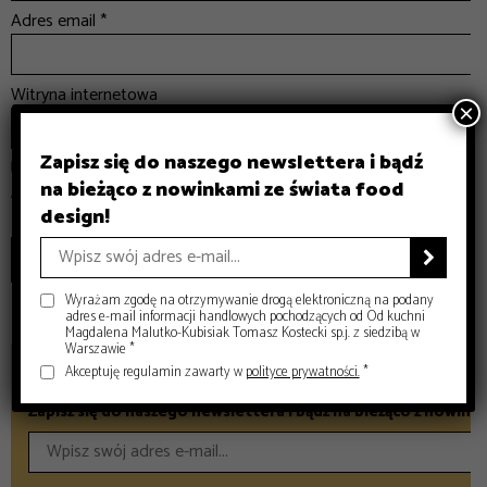
Adres email
*
Witryna internetowa
×
Zapisz się do naszego newslettera i bądź
Zapamiętaj moje dane w tej przeglądarce podczas pisania kole
na bieżąco z nowinkami ze świata food
Witryna jest chroniona przez reCAPTCHA i Google
Politykę Prywatności
oraz ob
design!

Wyrażam zgodę na otrzymywanie drogą elektroniczną na podany
adres e-mail informacji handlowych pochodzących od Od kuchni
Magdalena Malutko-Kubisiak Tomasz Kostecki sp.j. z siedzibą w
Warszawie *
NEWSLETTER
Akceptuję regulamin zawarty w
polityce prywatności.
*
Zapisz się do naszego newslettera i bądź na bieżąco z nowink