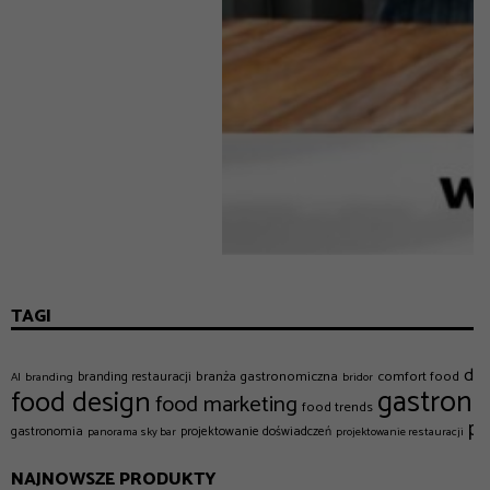
TAGI
dec
branża gastronomiczna
comfort food
branding restauracji
AI
branding
bridor
gastron
food design
food marketing
food trends
pr
gastronomia
projektowanie doświadczeń
panorama sky bar
projektowanie restauracji
NAJNOWSZE PRODUKTY