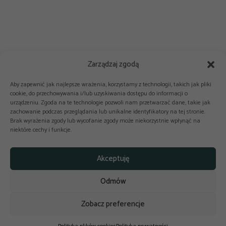
Zarządzaj zgodą
Aby zapewnić jak najlepsze wrażenia, korzystamy z technologii, takich jak pliki
cookie, do przechowywania i/lub uzyskiwania dostępu do informacji o
urządzeniu. Zgoda na te technologie pozwoli nam przetwarzać dane, takie jak
zachowanie podczas przeglądania lub unikalne identyfikatory na tej stronie.
Brak wyrażenia zgody lub wycofanie zgody może niekorzystnie wpłynąć na
niektóre cechy i funkcje.



Copyright © 2025-2026 odkuchni.co
Akceptuję
Polityka prywatności
Regulamin
Odmów
Reklama
Kontakt
Polityka cookies
Zobacz preferencje
Design by
budowaniestron.pl