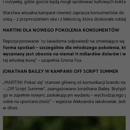
i rozrywkę, gdzie goście będą mogli spróbować kultowych koktajli
Warstwa wizualna kampanii również zaprasza konsumentów do tego, b
sobą – z przymrużeniem oka i z lekkością, która doskonale oddaje
MARTINI DLA NOWEGO POKOLENIA KONSUMENTÓW
Repozycjonowanie to świadoma odpowiedź na zmieniające się 
forma spotkań – szczególnie dla młodszego pokolenia, któr
wyceniany jest obecnie na niemal 11 miliardów dolarów i w
tej włoskiej ikony” – uzupełnia Emma Fox.
JONATHAN BAILEY W KAMPANII OFF SCRIPT SUMMER
„MARTINI Pokaż się” stanowi główną oś komunikacji brandu na 20
– „Off Script Summer”, zaangażowano Jonathana Bailey. Brytyjski
go w zupełnie nowym, zaskakującym wydaniu – wychodzącego poza 
sobie na spontaniczność” – wyjaśnia Aleksandra Jakubowiak. Jedn
w dłoni.