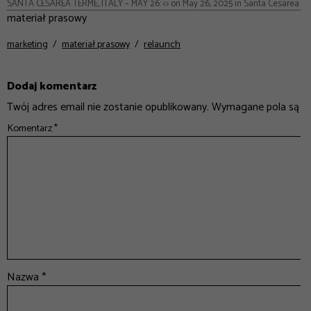
SANTA CESAREA TERME, ITALY – MAY 26: <> on May 26, 2025 in Santa Cesarea Term
materiał prasowy
marketing
materiał prasowy
relaunch
Dodaj komentarz
Twój adres email nie zostanie opublikowany.
Wymagane pola są o
Komentarz
*
Nazwa
*