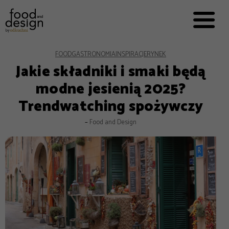
PRZEPISY


PRO
EVERYDAY
EKSPERCI
FOOD
GASTRONOMIA
INSPIRACJE
RYNEK
Jakie składniki i smaki będą
FOOD WORKING
modne jesienią 2025?
E-BOOKI
Trendwatching spożywczy
O NAS
–
Food and Design
REKLAMA