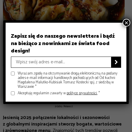
×
Zapisz się do naszego newslettera i bądź
na bieżąco z nowinkami ze świata food
design!

Wyrażam zgodę na otrzymywanie drogą elektroniczną na podany
adres e-mail informacji handlowych pochodzących od Od kuchni
Magdalena Malutko-Kubisiak Tomasz Kostecki sp.j. z siedzibą w
Warszawie *
Akceptuję regulamin zawarty w
polityce prywatności.
*
źródło: Pinterest
Jesienią 2025 połączenie lokalności i sezonowości
z globalnymi inspiracjami stworzy bogate, wartościowe
i zrównoważone menu.
Znajomość tych trendów pozwoli