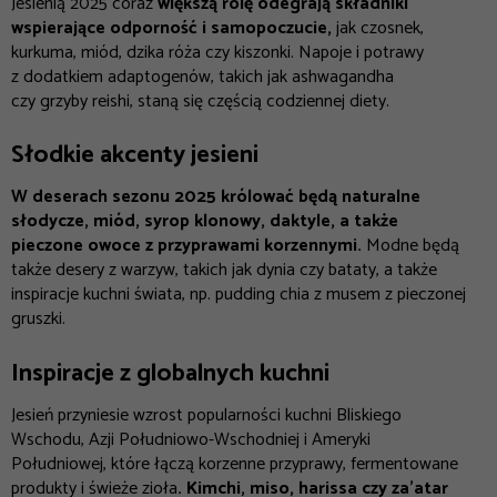
Jesienią 2025 coraz
większą rolę odegrają składniki
wspierające odporność i samopoczucie,
jak czosnek,
kurkuma, miód, dzika róża czy kiszonki. Napoje i potrawy
z dodatkiem adaptogenów, takich jak ashwagandha
czy grzyby reishi, staną się częścią codziennej diety.
Słodkie akcenty jesieni
W deserach sezonu 2025 królować będą naturalne
słodycze, miód, syrop klonowy, daktyle, a także
pieczone owoce z przyprawami korzennymi.
Modne będą
także desery z warzyw, takich jak dynia czy bataty, a także
inspiracje kuchni świata, np. pudding chia z musem z pieczonej
gruszki.
Inspiracje z globalnych kuchni
Jesień przyniesie wzrost popularności kuchni Bliskiego
Wschodu, Azji Południowo-Wschodniej i Ameryki
Południowej, które łączą korzenne przyprawy, fermentowane
produkty i świeże zioła
. Kimchi, miso, harissa czy za’atar