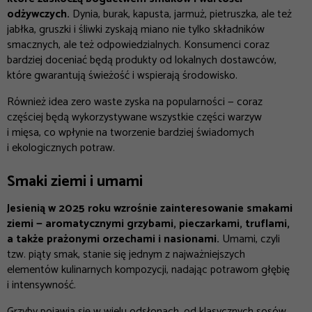
odżywczych.
Dynia, burak, kapusta, jarmuż, pietruszka, ale też
jabłka, gruszki i śliwki zyskają miano nie tylko składników
smacznych, ale też odpowiedzialnych. Konsumenci coraz
bardziej doceniać będą produkty od lokalnych dostawców,
które gwarantują świeżość i wspierają środowisko.
Również idea zero waste zyska na popularności — coraz
częściej będą wykorzystywane wszystkie części warzyw
i mięsa, co wpłynie na tworzenie bardziej świadomych
i ekologicznych potraw.
Smaki ziemi i umami
Jesienią w 2025 roku wzrośnie zainteresowanie smakami
ziemi — aromatycznymi grzybami, pieczarkami, truflami,
a także prażonymi orzechami i nasionami.
Umami, czyli
tzw. piąty smak, stanie się jednym z najważniejszych
elementów kulinarnych kompozycji, nadając potrawom głębię
i intensywność.
Grzyby pojawią się w wielu odsłonach, od klasycznych sosów