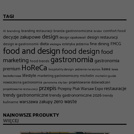
TAGI
branża gastronomiczna
comfort food
branding restauracji
AI
branding
bridor
design
decyzje zakupowe
design restauracji
design opakowań
dieta
fine dining
FMCG
design w gastronomii
estetyka jedzenia
ekologia
food and design
food design
food
gastronomia
marketing
gastronomia
food trends
HoReCa
premium
kawa
hospitality design
jedzenie na wynos
kawa
lifestyle
michelin
marketing gastronomiczny
bezkofeinowa
michelin guide
nowoczesna gastronomia
projektowanie doświadczeń
panorama sky bar
przepis
restauracje
Przepisy
Ptak Warsaw Expo
projektowanie restauracji
trendy gastronomiczne
trendy gastronomiczne 2026
trendy
zero waste
zakupy
warszawa
kulinarne
NAJNOWSZE PRODUKTY
WIĘCEJ