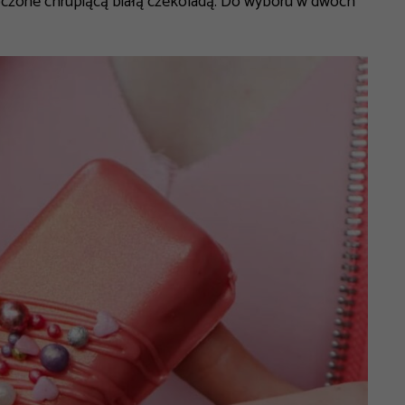
toczone chrupiącą białą czekoladą. Do wyboru w dwóch