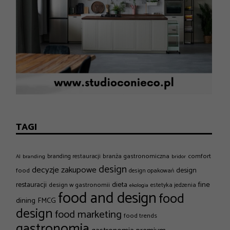
TAGI
branża gastronomiczna
comfort
branding restauracji
AI
branding
bridor
design
decyzje zakupowe
design
food
design opakowań
dieta
fine
restauracji
design w gastronomii
estetyka jedzenia
ekologia
food and design
food
dining
FMCG
design
food marketing
food trends
gastronomia