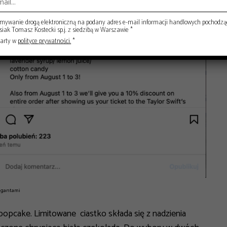
ywanie drogą elektroniczną na podany adres e-mail informacji handlowych pochodzą
ak Tomasz Kostecki sp.j. z siedzibą w Warszawie *
warty w
polityce prywatności.
*
Gigantami
 popcake.
Limitowane ciastko składa się z nadzienia