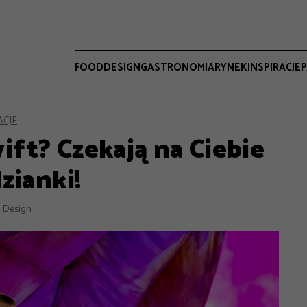
FOOD
DESIGN
GASTRONOMIA
RYNEK
INSPIRACJE
P
ACJE
ift? Czekają na Ciebie
zianki!
 Design