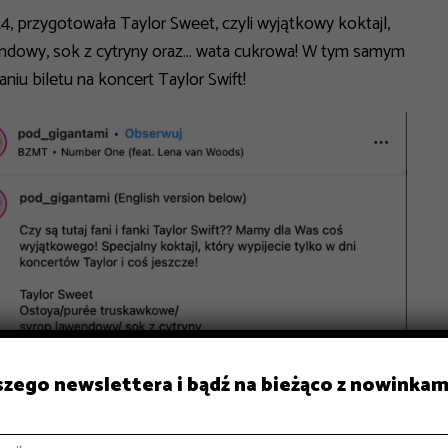
24, przygotowała
Taylor Sweet, czyli wyjątkowy koktajl,
endowy, sok z cytryny oraz… wata cukrowa! W tym samym
iu biletu na koncert Taylor Swift!
aszego newslettera i bądź na bieżąco z nowinkam