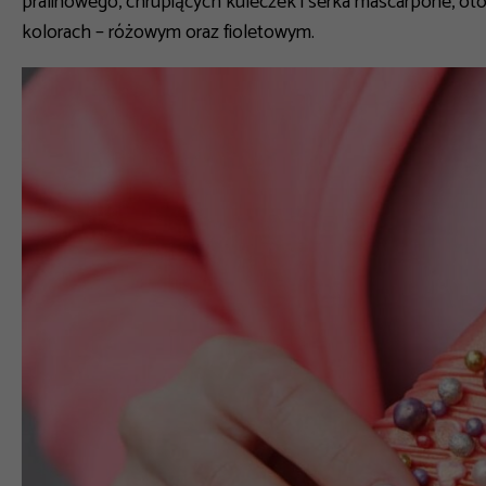
pralinowego, chrupiących kuleczek i serka mascarpone, o
kolorach – różowym oraz fioletowym.