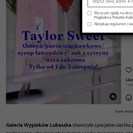
Wyrażam zgodę na otrzym
Magdalena Malutko-Kubisi
Akceptuję regulamin za
Źródło: Pod 
Galeria Wypieków Lubaszka
stworzyła specjalne ciastka