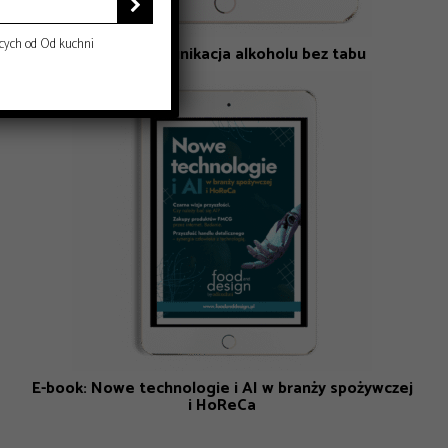

cych od Od kuchni
E-book: Komunikacja alkoholu bez tabu
E-book: Nowe technologie i AI w branży spożywczej
i HoReCa