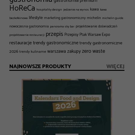
gastronomia premium
HoReCa
kawa
hospitality design
jedzenie na wynos
kawa
lifestyle
michelin
marketing gastronomiczny
bezkofeinowa
michelin guide
nowoczesna gastronomia
projektowanie doświadczeń
panorama sky bar
przepis
Przepisy
Ptak Warsaw Expo
projektowanie restauracji
restauracje
trendy gastronomiczne
trendy gastronomiczne
zero waste
zakupy
2026
warszawa
trendy kulinarne
NAJNOWSZE PRODUKTY
WIĘCEJ