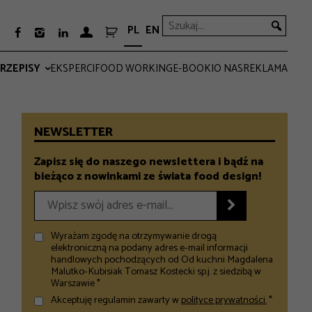
PL
EN



RZEPISY
EKSPERCI
FOOD WORKING
E-BOOKI
O NAS
REKLAMA
PRO
EVERYDAY
NEWSLETTER
Zapisz się do naszego newslettera i bądź na
bieżąco z nowinkami ze świata food design!

Wyrażam zgodę na otrzymywanie drogą
elektroniczną na podany adres e-mail informacji
handlowych pochodzących od Od kuchni Magdalena
Malutko-Kubisiak Tomasz Kostecki sp.j. z siedzibą w
Warszawie *
Akceptuję regulamin zawarty w
polityce prywatności.
*