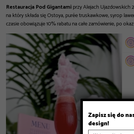
Restauracja Pod Gigantami
przy Alejach Ujazdowskich 
na który składa się Ostoya, purée truskawkowe, syrop law
czasie obowiązuje 10% rabatu na całe zamówienie, po okazan
Zapisz się do n
design!