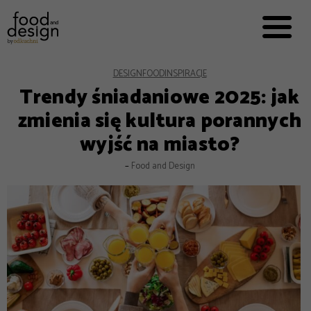
PRZEPISY


PRO
EVERYDAY
EKSPERCI
DESIGN
FOOD
INSPIRACJE
Trendy śniadaniowe 2025: jak
FOOD WORKING
zmienia się kultura porannych
E-BOOKI
wyjść na miasto?
O NAS
–
Food and Design
REKLAMA