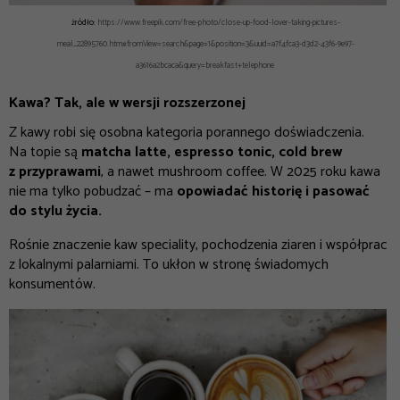
źródło:
https://www.freepik.com/free-photo/close-up-food-lover-taking-pictures-
meal_22895760.htm#fromView=search&page=1&position=3&uuid=a7f4fca3-d3d2-43f6-9e97-
a3616a2bcaca&query=breakfast+telephone
Kawa? Tak, ale w wersji rozszerzonej
Z kawy robi się osobna kategoria porannego doświadczenia.
Na topie są
matcha latte, espresso tonic, cold brew
z przyprawami
, a nawet mushroom coffee. W 2025 roku kawa
nie ma tylko pobudzać – ma
opowiadać historię i pasować
do stylu życia.
Rośnie znaczenie kaw speciality, pochodzenia ziaren i współpracy
z lokalnymi palarniami. To ukłon w stronę świadomych
konsumentów.