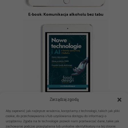
E-book: Komunikacja alkoholu bez tabu
Zarządzaj zgodą
E-book: Nowe technologie i AI w branży spożywczej i HoReCa
Aby zapewnić jak najlepsze wrażenia, korzystamy z technologii, takich jak pliki
cookie, do przechowywania i/lub uzyskiwania dostępu do informacji o
urządzeniu. Zgoda na te technologie pozwoli nam przetwarzać dane, takie jak
zachowanie podczas przeglądania lub unikalne identyfikatory na tej stronie.