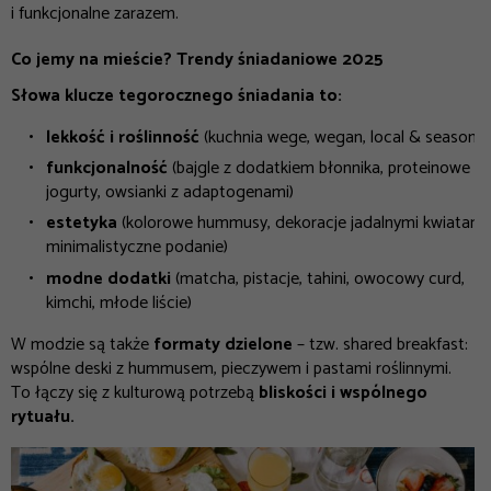
i funkcjonalne zarazem.
Co jemy na mieście? Trendy śniadaniowe 2025
Słowa klucze tegorocznego śniadania to:
lekkość i roślinność
(kuchnia wege, wegan, local & seasonal
funkcjonalność
(bajgle z dodatkiem błonnika, proteinowe
jogurty, owsianki z adaptogenami)
estetyka
(kolorowe hummusy, dekoracje jadalnymi kwiatami,
minimalistyczne podanie)
modne dodatki
(matcha, pistacje, tahini, owocowy curd,
kimchi, młode liście)
W modzie są także
formaty dzielone
– tzw. shared breakfast:
wspólne deski z hummusem, pieczywem i pastami roślinnymi.
To łączy się z kulturową potrzebą
bliskości i wspólnego
rytuału.