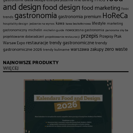
gastronomii
estetyka jedzenia
ekologia
and design
food design
food marketing
food
gastronomia
HoReCa
gastronomia premium
trends
lifestyle
kawa
marketing
hospitality design
jedzenie na wynos
kawa bezkofeinowa
michelin
gastronomiczny
nowoczesna gastronomia
michelin guide
panorama sky bar
przepis
Przepisy
Ptak
projektowanie doświadczeń
projektowanie restauracji
restauracje
trendy gastronomiczne
trendy
Warsaw Expo
zero waste
zakupy
gastronomiczne 2026
warszawa
trendy kulinarne
NAJNOWSZE PRODUKTY
WIĘCEJ