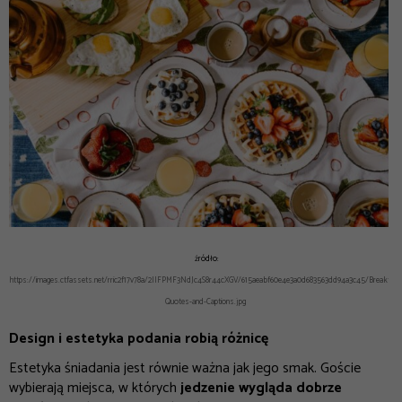
źródło:
https://images.ctfassets.net/rric2f17v78a/2IlFPMF3NdJc4S8r44cXGV/615aeabf60e4e3a0d683563dd94a3c45/Breakfast
Quotes-and-Captions.jpg
Design i estetyka podania robią różnicę
Estetyka śniadania jest równie ważna jak jego smak. Goście
wybierają miejsca, w których
jedzenie wygląda dobrze