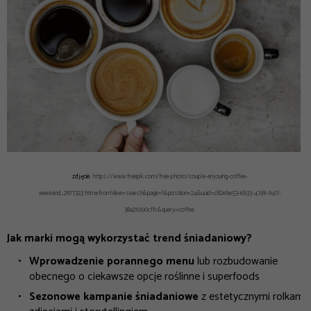
zdjęcie:
https://www.freepik.com/free-photo/couple-enjoying-coffee-
weekend_2977323.htm#fromView=search&page=1&position=24&uuid=c82ebe53-6b33-47d6-941f-
38a21000cffc&query=coffee
Jak marki mogą wykorzystać trend śniadaniowy?
Wprowadzenie porannego menu
lub rozbudowanie
obecnego o ciekawsze opcje roślinne i superfoods
Sezonowe kampanie śniadaniowe
z estetycznymi rolkami,