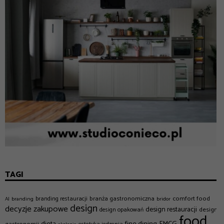
TAGI
branża gastronomiczna
comfort food
branding restauracji
AI
branding
bridor
design
decyzje zakupowe
design restauracji
design w
design opakowań
food
dieta
fine dining
FMCG