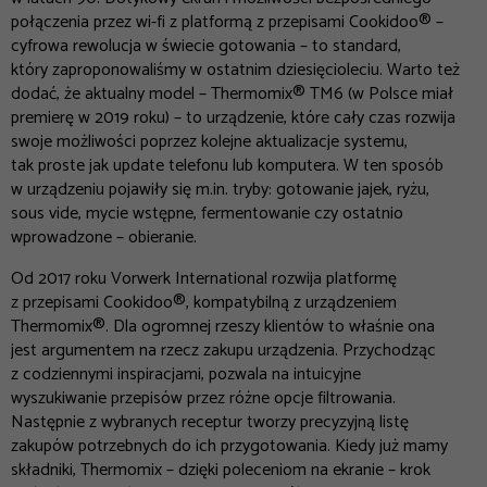
połączenia przez wi-fi z platformą z przepisami Cookidoo® –
cyfrowa rewolucja w świecie gotowania – to standard,
który zaproponowaliśmy w ostatnim dziesięcioleciu. Warto też
dodać, że aktualny model – Thermomix® TM6 (w Polsce miał
premierę w 2019 roku) – to urządzenie, które cały czas rozwija
swoje możliwości poprzez kolejne aktualizacje systemu,
tak proste jak update telefonu lub komputera. W ten sposób
w urządzeniu pojawiły się m.in. tryby: gotowanie jajek, ryżu,
sous vide, mycie wstępne, fermentowanie czy ostatnio
wprowadzone – obieranie.
Od 2017 roku Vorwerk International rozwija platformę
z przepisami Cookidoo®, kompatybilną z urządzeniem
Thermomix®. Dla ogromnej rzeszy klientów to właśnie ona
jest argumentem na rzecz zakupu urządzenia. Przychodząc
z codziennymi inspiracjami, pozwala na intuicyjne
wyszukiwanie przepisów przez różne opcje filtrowania.
Następnie z wybranych receptur tworzy precyzyjną listę
zakupów potrzebnych do ich przygotowania. Kiedy już mamy
składniki, Thermomix – dzięki poleceniom na ekranie – krok