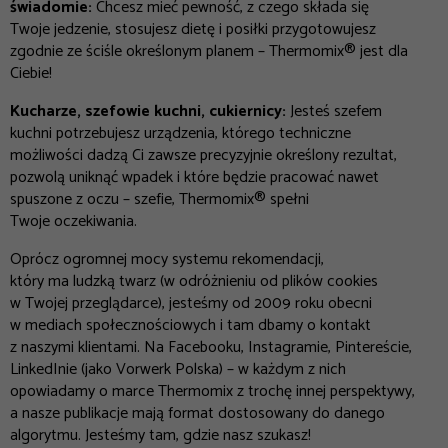
świadomie:
Chcesz mieć pewność, z czego składa się
Twoje jedzenie, stosujesz dietę i posiłki przygotowujesz
zgodnie ze ściśle określonym planem – Thermomix® jest dla
Ciebie!
Kucharze, szefowie kuchni, cukiernicy:
Jesteś szefem
kuchni potrzebujesz urządzenia, którego techniczne
możliwości dadzą Ci zawsze precyzyjnie określony rezultat,
pozwolą uniknąć wpadek i które będzie pracować nawet
spuszone z oczu – szefie, Thermomix® spełni
Twoje oczekiwania.
Oprócz ogromnej mocy systemu rekomendacji,
który ma ludzką twarz (w odróżnieniu od plików cookies
w Twojej przeglądarce), jesteśmy od 2009 roku obecni
w mediach społecznościowych i tam dbamy o kontakt
z naszymi klientami. Na Facebooku, Instagramie, Pintereście,
LinkedInie (jako Vorwerk Polska) – w każdym z nich
opowiadamy o marce Thermomix z trochę innej perspektywy,
a nasze publikacje mają format dostosowany do danego
algorytmu. Jesteśmy tam, gdzie nasz szukasz!