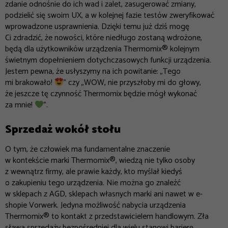
zdanie odnośnie do ich wad i zalet, zasugerować zmiany,
podzielić się swoim UX, a w kolejnej fazie testów zweryfikować
wprowadzone usprawnienia. Dzięki temu już dziś mogę
Ci zdradzić, że nowości, które niedługo zostaną wdrożone,
będą dla użytkowników urządzenia Thermomix® kolejnym
świetnym dopełnieniem dotychczasowych funkcji urządzenia.
Jestem pewna, że usłyszymy na ich powitanie: „Tego
mi brakowało!
” czy „WOW, nie przyszłoby mi do głowy,
że jeszcze tę czynność Thermomix będzie mógł wykonać
za mnie!
”.
Sprzedaż wokół stołu
O tym, że człowiek ma fundamentalne znaczenie
w kontekście marki Thermomix®, wiedzą nie tylko osoby
z wewnątrz firmy, ale prawie każdy, kto myślał kiedyś
o zakupieniu tego urządzenia. Nie można go znaleźć
w sklepach z AGD, sklepach własnych marki ani nawet w e-
shopie Vorwerk. Jedyna możliwość nabycia urządzenia
Thermomix® to kontakt z przedstawicielem handlowym. Zła
sława sprzedaży bezpośredniej dla wielu stanowi barierę,