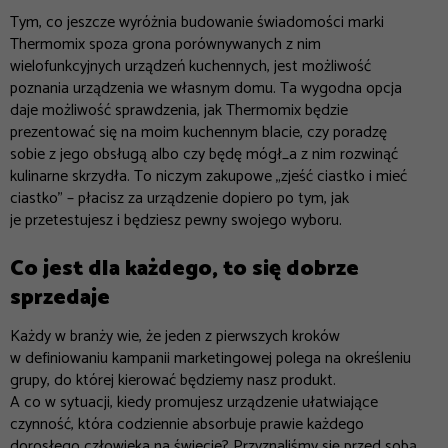
Tym, co jeszcze wyróżnia budowanie świadomości marki
Thermomix spoza grona porównywanych z nim
wielofunkcyjnych urządzeń kuchennych, jest możliwość
poznania urządzenia we własnym domu. Ta wygodna opcja
daje możliwość sprawdzenia, jak Thermomix będzie
prezentować się na moim kuchennym blacie, czy poradzę
sobie z jego obsługą albo czy będę mógł_a z nim rozwinąć
kulinarne skrzydła. To niczym zakupowe „zjeść ciastko i mieć
ciastko” – płacisz za urządzenie dopiero po tym, jak
je przetestujesz i będziesz pewny swojego wyboru.
Co jest dla każdego, to się dobrze
sprzedaje
Każdy w branży wie, że jeden z pierwszych kroków
w definiowaniu kampanii marketingowej polega na określeniu
grupy, do której kierować będziemy nasz produkt.
A co w sytuacji, kiedy promujesz urządzenie ułatwiające
czynność, która codziennie absorbuje prawie każdego
dorosłego człowieka na świecie? Przyznaliśmy się przed sobą,