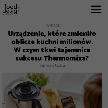
PRZEPISY


PRO
EVERYDAY
EKSPERCI
INSPIRACJE
Urządzenie, które zmieniło
FOOD WORKING
oblicze kuchni milionów.
E-BOOKI
W czym tkwi tajemnica
O NAS
sukcesu Thermomixa?
REKLAMA
–
Agnieszka Szydziak