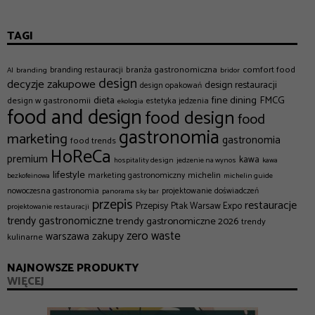
TAGI
branża gastronomiczna
comfort food
branding restauracji
AI
branding
bridor
design
decyzje zakupowe
design restauracji
design opakowań
dieta
fine dining
FMCG
design w gastronomii
estetyka jedzenia
ekologia
food and design
food design
food
gastronomia
marketing
gastronomia
food trends
HoReCa
premium
kawa
hospitality design
jedzenie na wynos
kawa
lifestyle
michelin
marketing gastronomiczny
bezkofeinowa
michelin guide
nowoczesna gastronomia
projektowanie doświadczeń
panorama sky bar
przepis
restauracje
Przepisy
Ptak Warsaw Expo
projektowanie restauracji
trendy gastronomiczne
trendy gastronomiczne 2026
trendy
zero waste
zakupy
warszawa
kulinarne
NAJNOWSZE PRODUKTY
WIĘCEJ