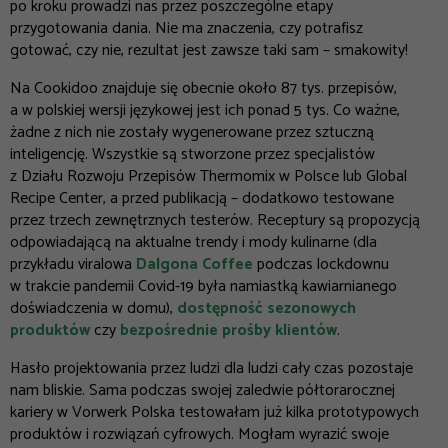
po kroku prowadzi nas przez poszczególne etapy
przygotowania dania. Nie ma znaczenia, czy potrafisz
gotować, czy nie, rezultat jest zawsze taki sam – smakowity!
Na Cookidoo znajduje się obecnie około 87 tys. przepisów,
a w polskiej wersji językowej jest ich ponad 5 tys. Co ważne,
żadne z nich nie zostały wygenerowane przez sztuczną
inteligencję. Wszystkie są stworzone przez specjalistów
z Działu Rozwoju Przepisów Thermomix w Polsce lub Global
Recipe Center, a przed publikacją – dodatkowo testowane
przez trzech zewnętrznych testerów. Receptury są propozycją
odpowiadającą na aktualne trendy i mody kulinarne (dla
przykładu viralowa
Dalgona Coffee
podczas lockdownu
w trakcie pandemii Covid-19 była namiastką kawiarnianego
doświadczenia w domu),
dostępność sezonowych
produktów
czy
bezpośrednie prośby klientów
.
Hasło projektowania przez ludzi dla ludzi cały czas pozostaje
nam bliskie. Sama podczas swojej zaledwie półtorarocznej
kariery w Vorwerk Polska testowałam już kilka prototypowych
produktów i rozwiązań cyfrowych. Mogłam wyrazić swoje