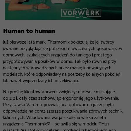
Human to human
Już pierwsze lata marki Thermomix pokazują, że jej twórcy
uważnie przyglądają się potrzebom ówczesnych gospodarstw
domowych, szukających urządzeń do taniego i prostego
przygotowywania posiłków w domu. Tak było również przy
następnych wprowadzanych przez markę innowacyjnych
modelach, które odpowiadały na potrzeby kolejnych pokoleń
lub nawet wyprzedzały ich oczekiwania.
Na prośbę klientów Vorwerk zwiększył naczynie miksujące
do 2,2 l, cały czas zachowując ergonomię jego użytkowania.
Przystawka Varoma, pozwalająca gotować na parze, była
odpowiedzią na coraz szersze poszukiwania zdrowych technik
kulinarnych. Wbudowana waga – kolejna wielka zaleta
urządzenia Thermomix® – pojawiła się w modelu TM21
w latach 90. Dotykowy ekran i możliwości bezpośredniego