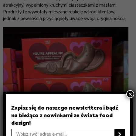
atrakcyjny) wypełniony kruchymi ciasteczkami z masłem.
Produkty te wywołały mieszane reakcje wśród klientów,
jednak z pewnością przyciągnęły uwagę swoją oryginalnością.
×
Zapisz się do naszego newslettera i bądź
na bieżąco z nowinkami ze świata food
design!
źródło: thesun.co
