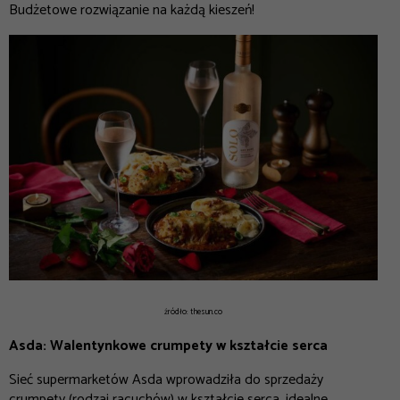
Budżetowe rozwiązanie na każdą kieszeń!
źródło: thesun.co
Asda: Walentynkowe crumpety w kształcie serca
Sieć supermarketów Asda wprowadziła do sprzedaży
crumpety (rodzaj racuchów) w kształcie serca, idealne