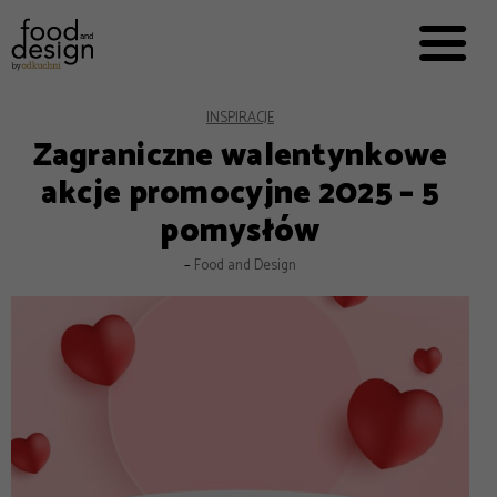
PRZEPISY


PRO
EVERYDAY
EKSPERCI
INSPIRACJE
Zagraniczne walentynkowe
FOOD WORKING
akcje promocyjne 2025 – 5
E-BOOKI
pomysłów
O NAS
–
Food and Design
REKLAMA