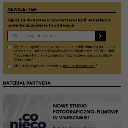
NEWSLETTER
Zapisz się do naszego newslettera i bądź na bieżąco z
nowinkami ze świata food design!

Wyrażam zgodę na otrzymywanie drogą elektroniczną na podany
adres e-mail informacji handlowych pochodzących od Od kuchni
Magdalena Malutko-Kubisiak Tomasz Kostecki sp.j. z siedzibą w
Warszawie *
Akceptuję regulamin zawarty w
polityce prywatności.
*
MATERIAŁ PARTNERA