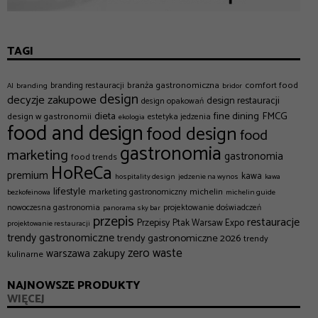
TAGI
branża gastronomiczna
comfort food
branding restauracji
AI
branding
bridor
design
decyzje zakupowe
design restauracji
design opakowań
dieta
fine dining
FMCG
design w gastronomii
estetyka jedzenia
ekologia
food and design
food design
food
gastronomia
marketing
gastronomia
food trends
HoReCa
premium
kawa
hospitality design
jedzenie na wynos
kawa
lifestyle
michelin
marketing gastronomiczny
bezkofeinowa
michelin guide
nowoczesna gastronomia
projektowanie doświadczeń
panorama sky bar
przepis
restauracje
Przepisy
Ptak Warsaw Expo
projektowanie restauracji
trendy gastronomiczne
trendy gastronomiczne 2026
trendy
zero waste
zakupy
warszawa
kulinarne
NAJNOWSZE PRODUKTY
WIĘCEJ