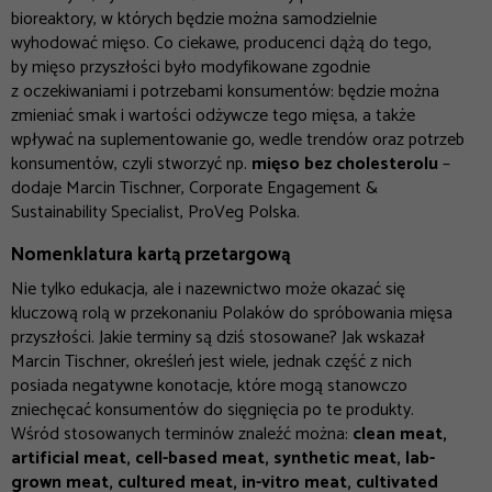
bioreaktory, w których będzie można samodzielnie
wyhodować mięso. Co ciekawe, producenci dążą do tego,
by mięso przyszłości było modyfikowane zgodnie
z oczekiwaniami i potrzebami konsumentów:
będzie można
zmieniać smak i wartości odżywcze tego mięsa, a także
wpływać na suplementowanie go, wedle trendów oraz potrzeb
konsumentów, czyli stworzyć np.
mięso bez cholesterolu
–
dodaje Marcin Tischner,
Corporate Engagement &
Sustainability Specialist, ProVeg Polska
.
Nomenklatura kartą przetargową
Nie tylko edukacja, ale i nazewnictwo może okazać się
kluczową rolą w przekonaniu Polaków do spróbowania mięsa
przyszłości. Jakie terminy są dziś stosowane? Jak wskazał
Marcin Tischner, określeń jest wiele, jednak część z nich
posiada negatywne konotacje, które mogą stanowczo
zniechęcać konsumentów do sięgnięcia po te produkty.
Wśród stosowanych terminów znaleźć można:
clean meat,
artificial meat, cell-based meat, synthetic meat, lab-
grown meat, cultured meat, in-vitro meat, cultivated