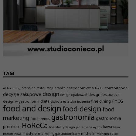
TAGI
branża gastronomiczna
comfort food
branding restauracji
AI
branding
bridor
design
decyzje zakupowe
design restauracji
design opakowań
dieta
fine dining
FMCG
design w gastronomii
estetyka jedzenia
ekologia
food and design
food design
food
gastronomia
marketing
gastronomia
food trends
HoReCa
premium
kawa
hospitality design
jedzenie na wynos
kawa
lifestyle
michelin
marketing gastronomiczny
bezkofeinowa
michelin guide