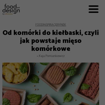
PRZEPISY


PRO
EVERYDAY
EKSPERCI
FOOD
INSPIRACJE
RYNEK
Od komórki do kiełbaski, czyli
FOOD WORKING
jak powstaje mięso
E-BOOKI
komórkowe
O NAS
–
Kaja Pomiankiewicz
REKLAMA