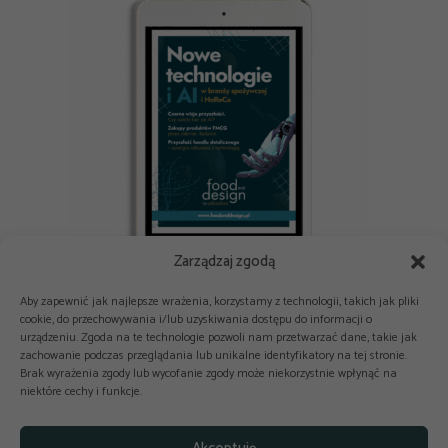
Zarządzaj zgodą
E-book: Nowe technologie i AI w branży spożywczej i HoReCa
Aby zapewnić jak najlepsze wrażenia, korzystamy z technologii, takich jak pliki
cookie, do przechowywania i/lub uzyskiwania dostępu do informacji o
urządzeniu. Zgoda na te technologie pozwoli nam przetwarzać dane, takie jak
zachowanie podczas przeglądania lub unikalne identyfikatory na tej stronie.
Brak wyrażenia zgody lub wycofanie zgody może niekorzystnie wpłynąć na
niektóre cechy i funkcje.



Copyright © 2025-2026 odkuchni.co