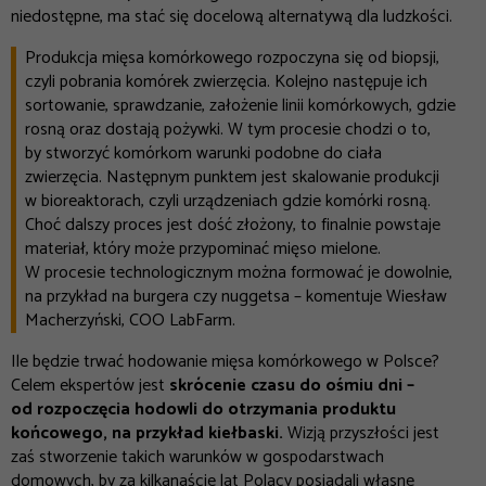
niedostępne, ma stać się docelową alternatywą dla ludzkości.
Produkcja mięsa komórkowego rozpoczyna się od biopsji,
czyli pobrania komórek zwierzęcia. Kolejno następuje ich
sortowanie, sprawdzanie, założenie linii komórkowych, gdzie
rosną oraz dostają pożywki. W tym procesie chodzi o to,
by stworzyć komórkom warunki podobne do ciała
zwierzęcia. Następnym punktem jest skalowanie produkcji
w bioreaktorach, czyli urządzeniach gdzie komórki rosną.
Choć dalszy proces jest dość złożony, to finalnie powstaje
materiał, który może przypominać mięso mielone.
W procesie technologicznym można formować je dowolnie,
na przykład na burgera czy nuggetsa
– komentuje Wiesław
Macherzyński,
COO LabFarm
.
Ile będzie trwać hodowanie mięsa komórkowego w Polsce?
Celem ekspertów jest
skrócenie czasu do ośmiu dni –
od rozpoczęcia hodowli do otrzymania produktu
końcowego, na przykład kiełbaski.
Wizją przyszłości jest
zaś stworzenie takich warunków w gospodarstwach
domowych, by za kilkanaście lat Polacy posiadali własne