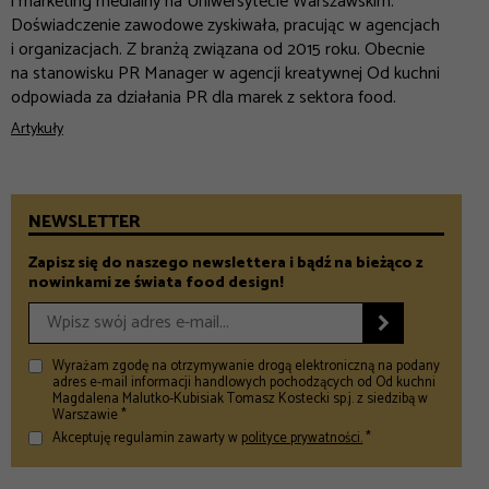
i marketing medialny na Uniwersytecie Warszawskim.
Doświadczenie zawodowe zyskiwała, pracując w agencjach
i organizacjach. Z branżą związana od 2015 roku. Obecnie
na stanowisku PR Manager w agencji kreatywnej Od kuchni
odpowiada za działania PR dla marek z sektora food.
Artykuły
NEWSLETTER
Zapisz się do naszego newslettera i bądź na bieżąco z
nowinkami ze świata food design!

Wyrażam zgodę na otrzymywanie drogą elektroniczną na podany
adres e-mail informacji handlowych pochodzących od Od kuchni
Magdalena Malutko-Kubisiak Tomasz Kostecki sp.j. z siedzibą w
Warszawie *
Akceptuję regulamin zawarty w
polityce prywatności.
*