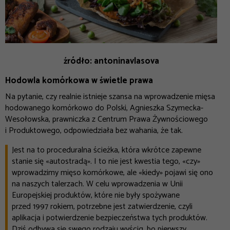
źródło: antoninavlasova
Hodowla komórkowa w świetle prawa
Na pytanie, czy realnie istnieje szansa na wprowadzenie mięsa
hodowanego komórkowo do Polski,
Agnieszka Szymecka-
Wesołowska, prawniczka z Centrum Prawa Żywnościowego
i Produktowego, odpowiedziała bez wahania, że tak.
Jest na to proceduralna ścieżka, która wkrótce zapewne
stanie się «autostradą
»
. I to nie jest kwestia tego, «czy»
wprowadzimy mięso komórkowe, ale «kiedy» pojawi się ono
na naszych talerzach. W celu wprowadzenia w Unii
Europejskiej produktów, które nie były spożywane
przed 1997 rokiem, potrzebne jest zatwierdzenie, czyli
aplikacja i potwierdzenie bezpieczeństwa tych produktów.
Dziś odbywa się swego rodzaju wyścig, bo pierwszy