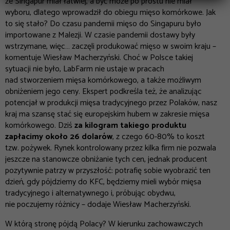
że Singapur miał łatwiej, a być może po prostu nie miał
wyboru, dlatego wprowadził do obiegu mięso komórkowe. Jak
to się stało?
Do czasu pandemii mięso do Singapuru było
importowane z Malezji. W czasie pandemii dostawy były
wstrzymane, więc… zaczęli produkować mięso w swoim kraju
–
komentuje Wiesław Macherzyński. Choć w Polsce takiej
sytuacji nie było, LabFarm nie ustaje w pracach
nad stworzeniem mięsa komórkowego, a także możliwym
obniżeniem jego ceny. Ekspert podkreśla też, że analizując
potencjał w produkcji mięsa tradycyjnego przez Polaków, nasz
kraj ma szansę stać się europejskim hubem w zakresie mięsa
komórkowego. Dziś
za kilogram takiego produktu
zapłacimy około 26 dolarów
, z czego 60-80% to koszt
tzw. pożywek. Rynek kontrolowany przez kilka firm nie pozwala
jeszcze na stanowcze obniżanie tych cen, jednak producent
pozytywnie patrzy w przyszłość:
potrafię sobie wyobrazić ten
dzień, gdy pójdziemy do KFC, będziemy mieli wybór mięsa
tradycyjnego i alternatywnego i, próbując obydwu,
nie poczujemy różnicy
– dodaje Wiesław Macherzyński.
W którą stronę pójdą Polacy? W kierunku zachowawczych