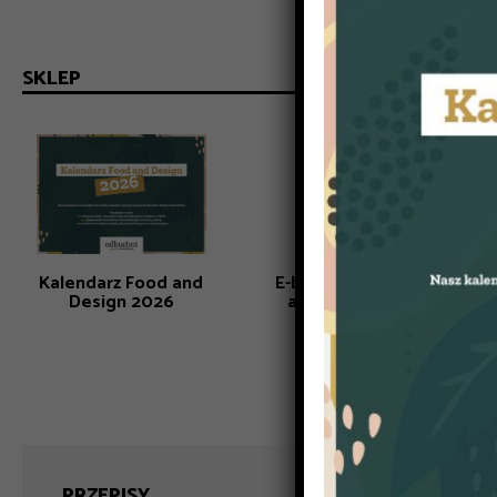
SKLEP
Kalendarz Food and
E-book: Komunikacja
Design 2026
alkoholu bez tabu
PRZEPISY