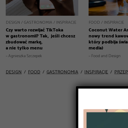
DESIGN
GASTRONOMIA
INSPIRACJE
FOOD
INSPIRACJE
Czy warto rozwijać TikToka
Coconut Water Am
w gastronomii? Tak, jeśli chcesz
nowy trend kawo
zbudować markę,
który podbija świat
a nie tylko menu
media)
– Agnieszka Szczepek
– Food and Design
DESIGN
FOOD
GASTRONOMIA
INSPIRACJE
PRZEP