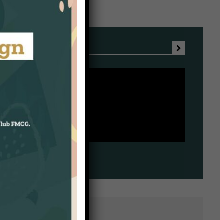

 spotkań
wanych
od and
rzeń
edzin,
ka
dzą dot.
ju
e