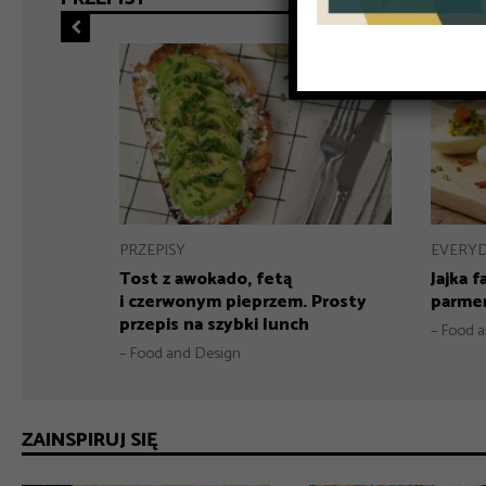
PRZEPISY
EVERY
warogiem,
Tost z awokado, fetą
Jajka 
erwoną
i czerwonym pieprzem. Prosty
parmeń
przepis na szybki lunch
– Food 
– Food and Design
ZAINSPIRUJ SIĘ