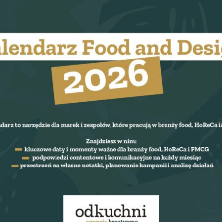

FOOD WORKING
Food Working to cykl
branżowych organizo
w ramach projektu Fo
Design. Podczas wyda
eksperci z różnych dzi
których łączy tematy
E-book: Nowe
jedzenia, dzielą się wie
technologie i AI w
zmian, trendów i rozwo
branży spożywczej i
HoReCa
sektora food w Polsc
i na świecie.