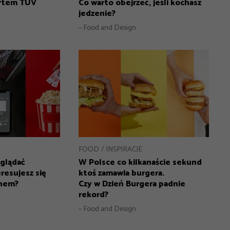
rtem TUV
Co warto obejrzeć, jeśli kochasz
jedzenie?
– Food and Design
FOOD
INSPIRACJE
oglądać
W Polsce co kilkanaście sekund
teresujesz się
ktoś zamawia burgera.
gnem?
Czy w Dzień Burgera padnie
rekord?
– Food and Design