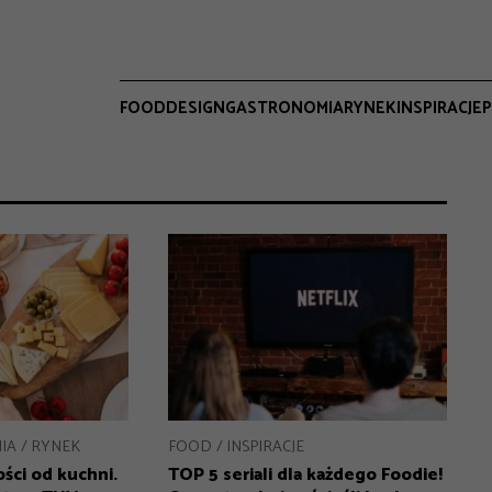
FOOD
DESIGN
GASTRONOMIA
RYNEK
INSPIRACJE
P
IA
RYNEK
FOOD
INSPIRACJE
ości od kuchni.
TOP 5 seriali dla każdego Foodie!