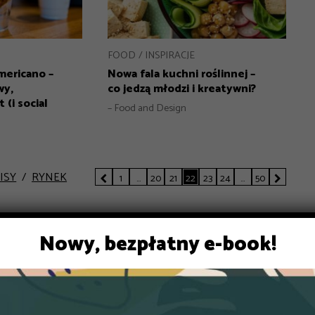
FOOD
INSPIRACJE
ericano –
Nowa fala kuchni roślinnej –
wy,
co jedzą młodzi i kreatywni?
 (i social
– Food and Design
ISY
RYNEK
1
…
20
21
22
23
24
…
50


Nowy, bezpłatny e-book!