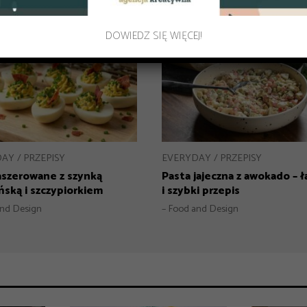
DOWIEDZ SIĘ WIĘCEJ!
DAY
PRZEPISY
EVERYDAY
PRZEPISY
faszerowane z szynką
Pasta jajeczna z awokado – 
ską i szczypiorkiem
i szybki przepis
and Design
– Food and Design