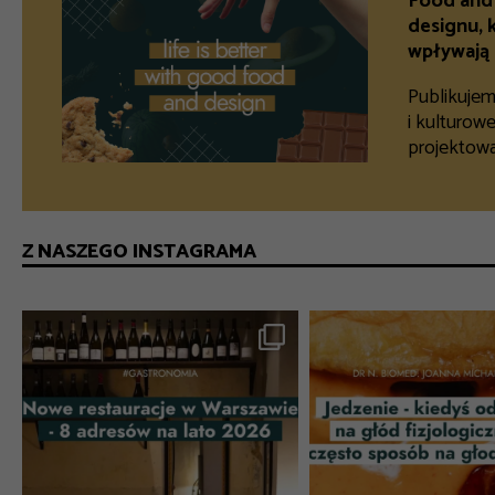
Food and 
designu, 
wpływają 
Publikujem
i kulturow
projektowa
Z NASZEGO INSTAGRAMA